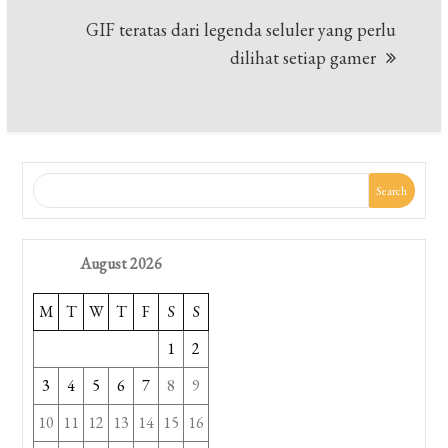
GIF teratas dari legenda seluler yang perlu
dilihat setiap gamer
Search
August 2026
M
T
W
T
F
S
S
1
2
3
4
5
6
7
8
9
10
11
12
13
14
15
16