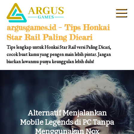
Skip
to
content
argusgames.id – Tips Honkai
Star Rail Paling Dicari
Tips lengkap untuk Honkai Star Rail versi Paling Dicari,
cocok buat kamu yang pengen main lebih pintar. Jangan
biarkan lawanmu punya keunggulan lebih dulu!
Alternatif Menjalankan
Mobile Legends di PC Tanpa
Menggunakan Nox