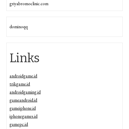
griyabromoclinic.com
dominoqq
Links
androidgame.id
trikgame.id
androidgaming.id
gameandroid.id
gameiphone.id
iphonegames.id
gamepc.id