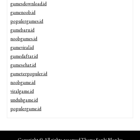
gamesdownload.id
gamenoob.id
populergames.id
gamebaru.id
noobgames.id
gameviral.id
gamedaftar.id
gamesehat.id
gameterpopuler.id
noobgame.id
viralgame.id
unduhgame.id
populergame.id
Copyright © All rights reserved.Theme Sophi Blog by