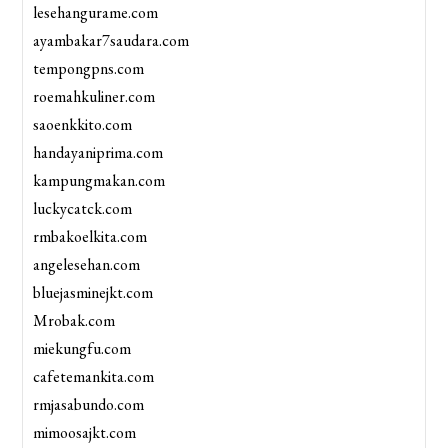
lesehangurame.com
ayambakar7saudara.com
tempongpns.com
roemahkuliner.com
saoenkkito.com
handayaniprima.com
kampungmakan.com
luckycatck.com
rmbakoelkita.com
angelesehan.com
bluejasminejkt.com
Mrobak.com
miekungfu.com
cafetemankita.com
rmjasabundo.com
mimoosajkt.com