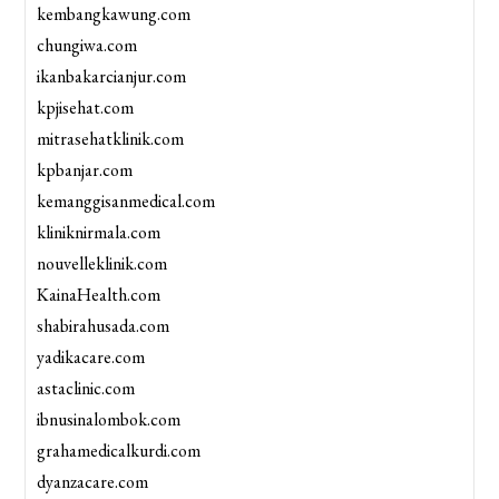
kembangkawung.com
chungiwa.com
ikanbakarcianjur.com
kpjisehat.com
mitrasehatklinik.com
kpbanjar.com
kemanggisanmedical.com
kliniknirmala.com
nouvelleklinik.com
KainaHealth.com
shabirahusada.com
yadikacare.com
astaclinic.com
ibnusinalombok.com
grahamedicalkurdi.com
dyanzacare.com