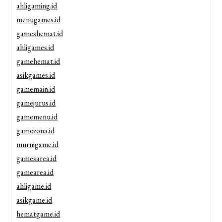
ahligaming.id
menugames.id
gameshemat.id
ahligames.id
gamehemat.id
asikgames.id
gamemain.id
gamejurus.id
gamemenu.id
gamezona.id
murnigame.id
gamesarea.id
gamearea.id
ahligame.id
asikgame.id
hematgame.id