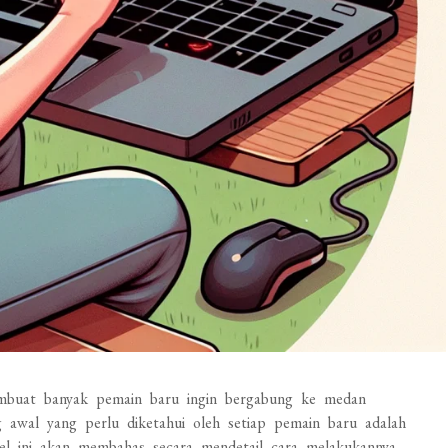
embuat banyak pemain baru ingin bergabung ke medan
g awal yang perlu diketahui oleh setiap pemain baru adalah
el ini akan membahas secara mendetail cara melakukannya