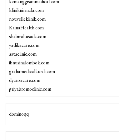
kemanggisanmedical.com
kliniknirmala.com
nouvelleklinik.com
KainaHealth.com
shabirahusada.com
yadikacare.com
astaclinic.com
ibnusinalombok.com
grahamedicalkurdi.com
dyanzacare.com
griyabromoclinic.com
dominoqq