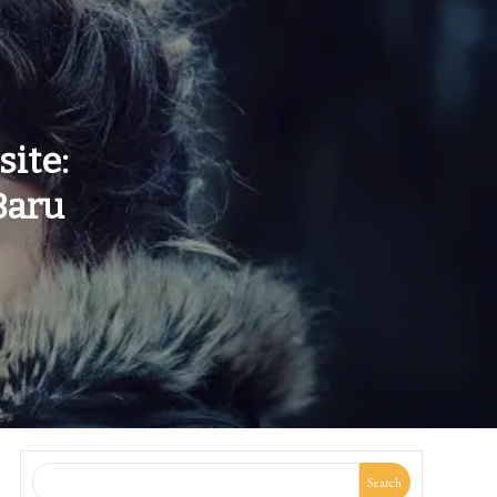
ite:
Baru
Search