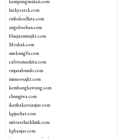
kampungmakan.com
luckycatck.com
rmbakoelkita.com
angelesehan.com
bluejasminejkt.com
Mrobak.com
miekungfu.com
cafetemankita.com
rmjasabundo.com
mimoosajkt.com
kembangkawung.com
chungiwa.com
ikanbakarcianjur.com
kpjisehat.com
mitrasehatklinik.com
kpbanjar.com