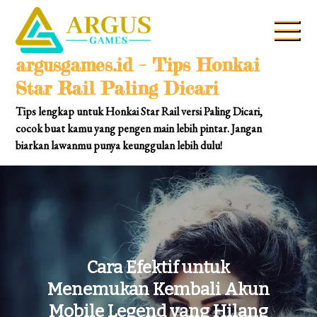
Skip
to
content
argusgames.id – Tips Honkai
Star Rail Paling Dicari
Tips lengkap untuk Honkai Star Rail versi Paling Dicari,
cocok buat kamu yang pengen main lebih pintar. Jangan
biarkan lawanmu punya keunggulan lebih dulu!
Cara Efektif untuk
Menemukan Kembali Akun
Mobile Legend yang Hilang