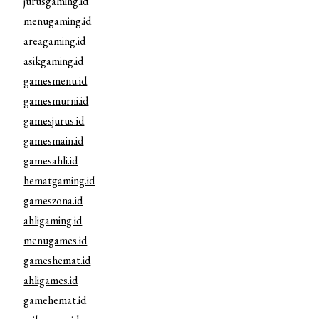
jurusgaming.id
menugaming.id
areagaming.id
asikgaming.id
gamesmenu.id
gamesmurni.id
gamesjurus.id
gamesmain.id
gamesahli.id
hematgaming.id
gameszona.id
ahligaming.id
menugames.id
gameshemat.id
ahligames.id
gamehemat.id