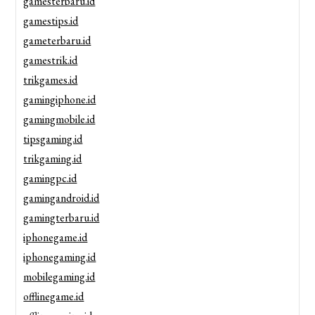
gamesterbaru.id
gamestips.id
gameterbaru.id
gamestrik.id
trikgames.id
gamingiphone.id
gamingmobile.id
tipsgaming.id
trikgaming.id
gamingpc.id
gamingandroid.id
gamingterbaru.id
iphonegame.id
iphonegaming.id
mobilegaming.id
offlinegame.id