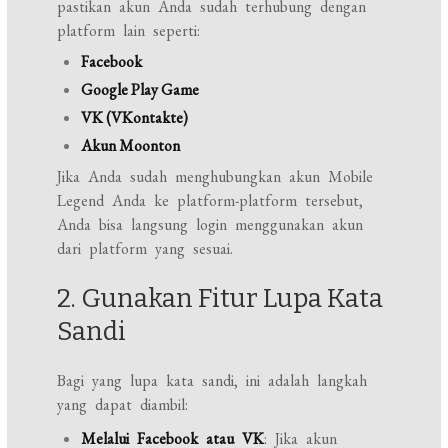
pastikan akun Anda sudah terhubung dengan
platform lain seperti:
Facebook
Google Play Game
VK (VKontakte)
Akun Moonton
Jika Anda sudah menghubungkan akun Mobile
Legend Anda ke platform-platform tersebut,
Anda bisa langsung login menggunakan akun
dari platform yang sesuai.
2. Gunakan Fitur Lupa Kata
Sandi
Bagi yang lupa kata sandi, ini adalah langkah
yang dapat diambil:
Melalui Facebook atau VK
: Jika akun