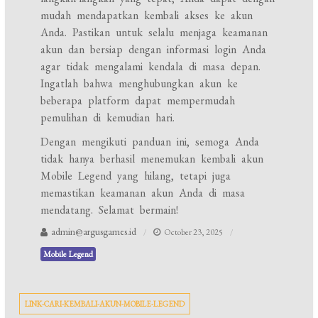
mudah mendapatkan kembali akses ke akun
Anda. Pastikan untuk selalu menjaga keamanan
akun dan bersiap dengan informasi login Anda
agar tidak mengalami kendala di masa depan.
Ingatlah bahwa menghubungkan akun ke
beberapa platform dapat mempermudah
pemulihan di kemudian hari.
Dengan mengikuti panduan ini, semoga Anda
tidak hanya berhasil menemukan kembali akun
Mobile Legend yang hilang, tetapi juga
memastikan keamanan akun Anda di masa
mendatang. Selamat bermain!
admin@argusgames.id
October 23, 2025
Mobile Legend
LINK-CARI-KEMBALI-AKUN-MOBILE-LEGEND