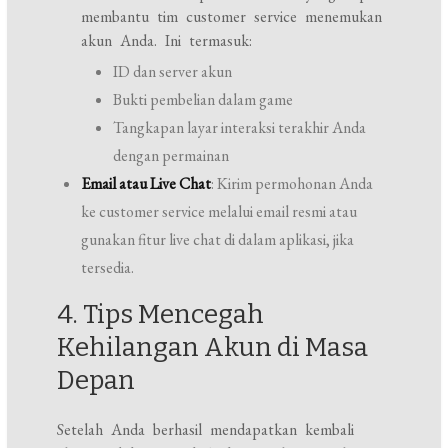
membantu tim customer service menemukan
akun Anda. Ini termasuk:
ID dan server akun
Bukti pembelian dalam game
Tangkapan layar interaksi terakhir Anda
dengan permainan
Email atau Live Chat
: Kirim permohonan Anda
ke customer service melalui email resmi atau
gunakan fitur live chat di dalam aplikasi, jika
tersedia.
4. Tips Mencegah
Kehilangan Akun di Masa
Depan
Setelah Anda berhasil mendapatkan kembali