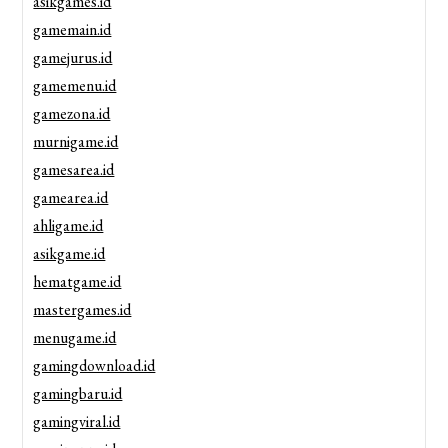
asikgames.id
gamemain.id
gamejurus.id
gamemenu.id
gamezona.id
murnigame.id
gamesarea.id
gamearea.id
ahligame.id
asikgame.id
hematgame.id
mastergames.id
menugame.id
gamingdownload.id
gamingbaru.id
gamingviral.id