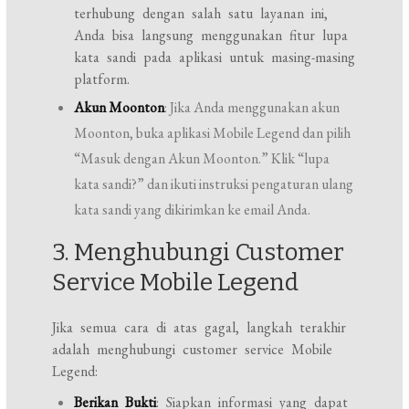
terhubung dengan salah satu layanan ini,
Anda bisa langsung menggunakan fitur lupa
kata sandi pada aplikasi untuk masing-masing
platform.
Akun Moonton
: Jika Anda menggunakan akun
Moonton, buka aplikasi Mobile Legend dan pilih
“Masuk dengan Akun Moonton.” Klik “lupa
kata sandi?” dan ikuti instruksi pengaturan ulang
kata sandi yang dikirimkan ke email Anda.
3. Menghubungi Customer
Service Mobile Legend
Jika semua cara di atas gagal, langkah terakhir
adalah menghubungi customer service Mobile
Legend:
Berikan Bukti
: Siapkan informasi yang dapat