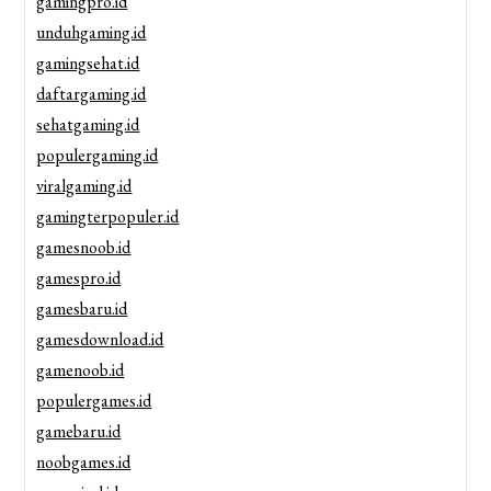
gamingpro.id
unduhgaming.id
gamingsehat.id
daftargaming.id
sehatgaming.id
populergaming.id
viralgaming.id
gamingterpopuler.id
gamesnoob.id
gamespro.id
gamesbaru.id
gamesdownload.id
gamenoob.id
populergames.id
gamebaru.id
noobgames.id