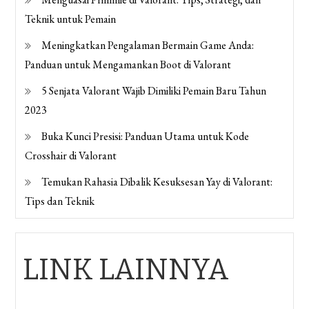
Teknik untuk Pemain
Meningkatkan Pengalaman Bermain Game Anda:
Panduan untuk Mengamankan Boot di Valorant
5 Senjata Valorant Wajib Dimiliki Pemain Baru Tahun
2023
Buka Kunci Presisi: Panduan Utama untuk Kode
Crosshair di Valorant
Temukan Rahasia Dibalik Kesuksesan Yay di Valorant:
Tips dan Teknik
LINK LAINNYA