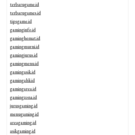
terbarugame.id
terbarugames.id
tipsgame.id
gaminginfo.id
gaminghemat.id
gamingmurni.id
gamingjurus.id
gamingmenu.id
gamingasik.id
gamingahli.id
gamingarea.id
gamingzona.id
jurusgaming.id
menugaming.id
areagaming.id
asikgaming.id