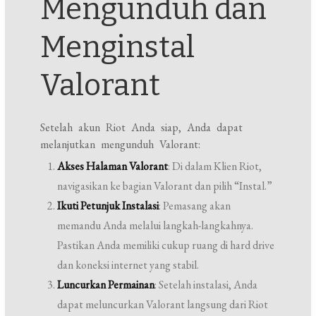
Mengunduh dan
Menginstal
Valorant
Setelah akun Riot Anda siap, Anda dapat
melanjutkan mengunduh Valorant:
Akses Halaman Valorant
: Di dalam Klien Riot,
navigasikan ke bagian Valorant dan pilih “Instal.”
Ikuti Petunjuk Instalasi
: Pemasang akan
memandu Anda melalui langkah-langkahnya.
Pastikan Anda memiliki cukup ruang di hard drive
dan koneksi internet yang stabil.
Luncurkan Permainan
: Setelah instalasi, Anda
dapat meluncurkan Valorant langsung dari Riot