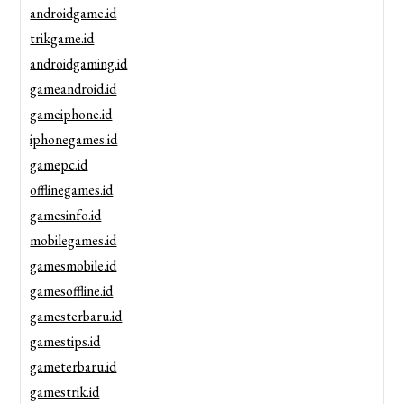
androidgame.id
trikgame.id
androidgaming.id
gameandroid.id
gameiphone.id
iphonegames.id
gamepc.id
offlinegames.id
gamesinfo.id
mobilegames.id
gamesmobile.id
gamesoffline.id
gamesterbaru.id
gamestips.id
gameterbaru.id
gamestrik.id