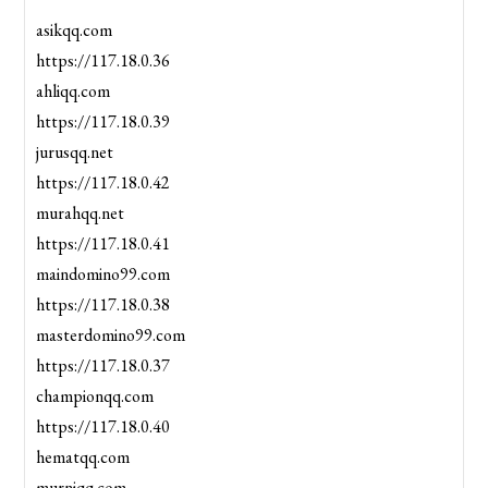
asikqq.com
https://117.18.0.36
ahliqq.com
https://117.18.0.39
jurusqq.net
https://117.18.0.42
murahqq.net
https://117.18.0.41
maindomino99.com
https://117.18.0.38
masterdomino99.com
https://117.18.0.37
championqq.com
https://117.18.0.40
hematqq.com
murniqq.com