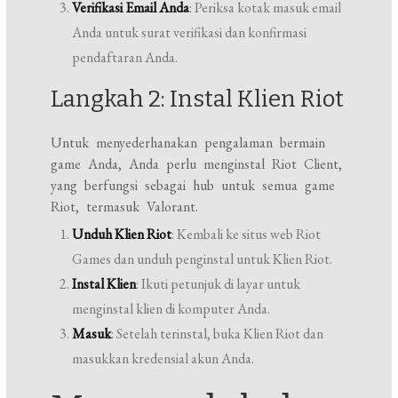
Verifikasi Email Anda
: Periksa kotak masuk email
Anda untuk surat verifikasi dan konfirmasi
pendaftaran Anda.
Langkah 2: Instal Klien Riot
Untuk menyederhanakan pengalaman bermain
game Anda, Anda perlu menginstal Riot Client,
yang berfungsi sebagai hub untuk semua game
Riot, termasuk Valorant.
Unduh Klien Riot
: Kembali ke situs web Riot
Games dan unduh penginstal untuk Klien Riot.
Instal Klien
: Ikuti petunjuk di layar untuk
menginstal klien di komputer Anda.
Masuk
: Setelah terinstal, buka Klien Riot dan
masukkan kredensial akun Anda.