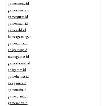
gamesmenu.id
gamesmurni.id
gamesjurus.id
gamesmain.id
gamesahli.id
hematgaming.id
gameszona.id
ahligaming.id
menugames.id
gameshemat.id
ahligames.id
gamehemat.id
asikgames.id
gamemain.id
gamejurus.id
gamemenu.id