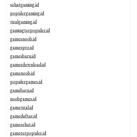
sehatgaming.id
populergaming.id
viralgaming.id
gamingterpopuler.id
gamesnoob.id
gamespro.id
gamesbaru.id
gamesdownload.id
gamenoob.id
populergames.id
gamebaru.id
noobgames.id
gameviral.id
gamedaftar.id
gamesehat.id
gameterpopuler.id