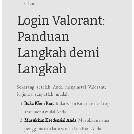
Client.
Login Valorant:
Panduan
Langkah demi
Langkah
Sekarang setelah Anda menginstal Valorant,
loginnya sangatlah mudah:
Buka Klien Riot
: Buka Klien Riot dari desktop
atau menu mulai Anda.
Masukkan Kredensial Anda
: Masukkan nama
pengguna dan kata sandi akun Riot Anda.