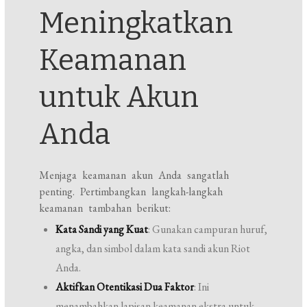
Meningkatkan
Keamanan
untuk Akun
Anda
Menjaga keamanan akun Anda sangatlah
penting. Pertimbangkan langkah-langkah
keamanan tambahan berikut:
Kata Sandi yang Kuat
: Gunakan campuran huruf,
angka, dan simbol dalam kata sandi akun Riot
Anda.
Aktifkan Otentikasi Dua Faktor
: Ini
menambahkan lapisan keamanan ekstra untuk