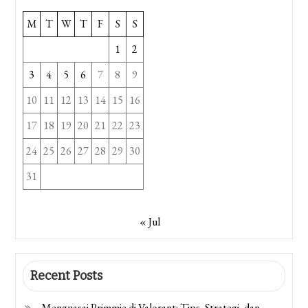
M
T
W
T
F
S
S
1
2
3
4
5
6
7
8
9
10
11
12
13
14
15
16
17
18
19
20
21
22
23
24
25
26
27
28
29
30
31
« Jul
Recent Posts
Menguasai Primmie di Valorant: Tips, Strategi, dan