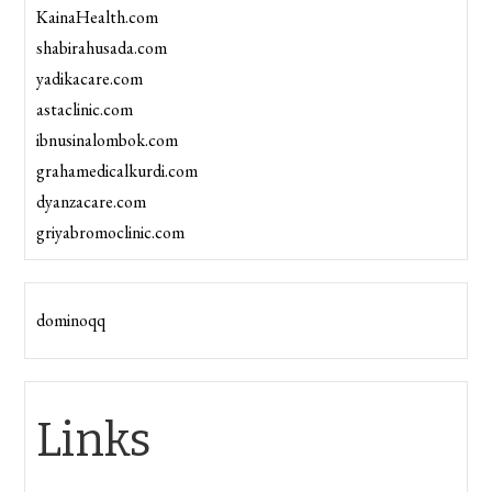
KainaHealth.com
shabirahusada.com
yadikacare.com
astaclinic.com
ibnusinalombok.com
grahamedicalkurdi.com
dyanzacare.com
griyabromoclinic.com
dominoqq
Links