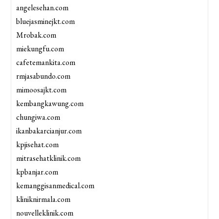
angelesehan.com
bluejasminejkt.com
Mrobak.com
miekungfu.com
cafetemankita.com
rmjasabundo.com
mimoosajkt.com
kembangkawung.com
chungiwa.com
ikanbakarcianjur.com
kpjisehat.com
mitrasehatklinik.com
kpbanjar.com
kemanggisanmedical.com
kliniknirmala.com
nouvelleklinik.com