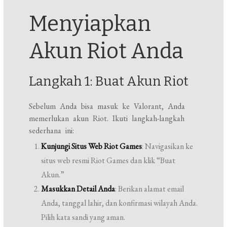
Menyiapkan
Akun Riot Anda
Langkah 1: Buat Akun Riot
Sebelum Anda bisa masuk ke Valorant, Anda
memerlukan akun Riot. Ikuti langkah-langkah
sederhana ini:
Kunjungi Situs Web Riot Games
: Navigasikan ke
situs web resmi Riot Games dan klik “Buat
Akun.”
Masukkan Detail Anda
: Berikan alamat email
Anda, tanggal lahir, dan konfirmasi wilayah Anda.
Pilih kata sandi yang aman.