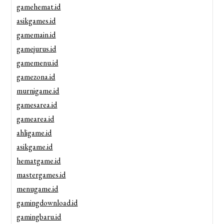
gamehemat.id
asikgames.id
gamemain.id
gamejurus.id
gamemenu.id
gamezona.id
murnigame.id
gamesarea.id
gamearea.id
ahligame.id
asikgame.id
hematgame.id
mastergames.id
menugame.id
gamingdownload.id
gamingbaru.id