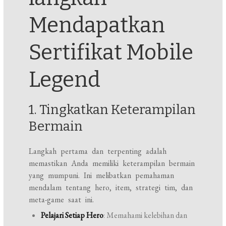
Mendapatkan
Sertifikat Mobile
Legend
1. Tingkatkan Keterampilan
Bermain
Langkah pertama dan terpenting adalah
memastikan Anda memiliki keterampilan bermain
yang mumpuni. Ini melibatkan pemahaman
mendalam tentang hero, item, strategi tim, dan
meta-game saat ini.
Pelajari Setiap Hero
: Memahami kelebihan dan