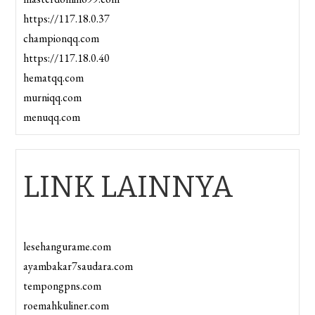
https://117.18.0.37
championqq.com
https://117.18.0.40
hematqq.com
murniqq.com
menuqq.com
LINK LAINNYA
lesehangurame.com
ayambakar7saudara.com
tempongpns.com
roemahkuliner.com