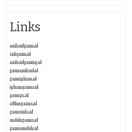
Links
androidgame.id
trikgame.id
androidgaming.id
gameandroid.id
gameiphone.id
iphonegames.id
gamepc.id
offlinegames.id
gamesinfo.id
mobilegames.id
gamesmobile.id