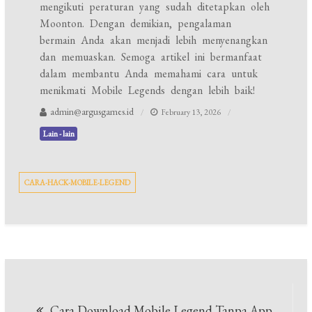
mengikuti peraturan yang sudah ditetapkan oleh
Moonton. Dengan demikian, pengalaman
bermain Anda akan menjadi lebih menyenangkan
dan memuaskan. Semoga artikel ini bermanfaat
dalam membantu Anda memahami cara untuk
menikmati Mobile Legends dengan lebih baik!
admin@argusgames.id
February 13, 2026
Lain - lain
CARA-HACK-MOBILE-LEGEND
Post
Cara Download Mobile Legend Tanpa App