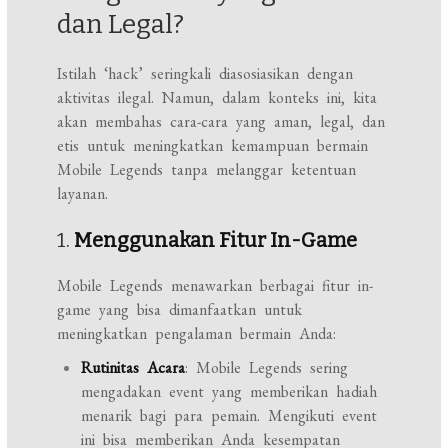
dan Legal?
Istilah ‘hack’ seringkali diasosiasikan dengan
aktivitas ilegal. Namun, dalam konteks ini, kita
akan membahas cara-cara yang aman, legal, dan
etis untuk meningkatkan kemampuan bermain
Mobile Legends tanpa melanggar ketentuan
layanan.
1.
Menggunakan Fitur In-Game
Mobile Legends menawarkan berbagai fitur in-
game yang bisa dimanfaatkan untuk
meningkatkan pengalaman bermain Anda:
Rutinitas Acara
: Mobile Legends sering
mengadakan event yang memberikan hadiah
menarik bagi para pemain. Mengikuti event
ini bisa memberikan Anda kesempatan