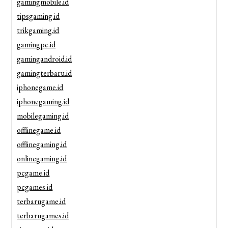
gamingmobile.id
tipsgaming.id
trikgaming.id
gamingpc.id
gamingandroid.id
gamingterbaru.id
iphonegame.id
iphonegaming.id
mobilegaming.id
offlinegame.id
offlinegaming.id
onlinegaming.id
pcgame.id
pcgames.id
terbarugame.id
terbarugames.id