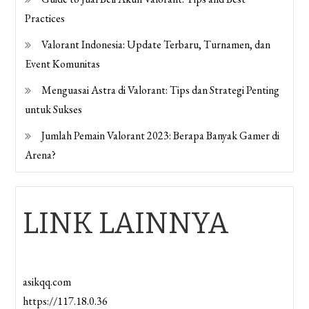
Practices
Valorant Indonesia: Update Terbaru, Turnamen, dan
Event Komunitas
Menguasai Astra di Valorant: Tips dan Strategi Penting
untuk Sukses
Jumlah Pemain Valorant 2023: Berapa Banyak Gamer di
Arena?
LINK LAINNYA
asikqq.com
https://117.18.0.36