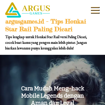
Skip
to
content
argusgames.id – Tips Honkai
Star Rail Paling Dicari
Tips lengkap untuk Honkai Star Rail versi Paling Dicari,
cocok buat kamu yang pengen main lebih pintar. Jangan
biarkan lawanmu punya keunggulan lebih dulu!
Cara Mudah Meng-hack
Mobile Legends dengan
Aman dan Legal