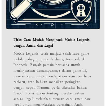
Title: Cara Mudah Meng-hack Mobile Legends
dengan Aman dan Legal
Mobile Legends telah menjadi salah satu game
mobile paling populer di dunia, termasuk di
Indonesia. Banyak pemain berusaha untuk
meningkatkan kemampuannya dalam game ini,
mencari cara untuk mendapatkan skin dan hero
terbaru, atau bahkan menaikan peringkat
dengan cepat. Namun, perlu diketahui bahwa
‘hack’ di sini bukan tentang meretas sistem
secara ilegal, melainkan mencari cara aman dan
legal untuk meningkatkan permainan Anda.