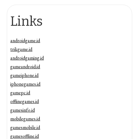
Links
androidgame.id
trikgame.id
androidgaming.id
gameandroid.id
gameiphone.id
iphonegames.id
gamepc.id
offlinegames.id
gamesinfo.id
mobilegames.id
gamesmobile.id
gamesoffline.id