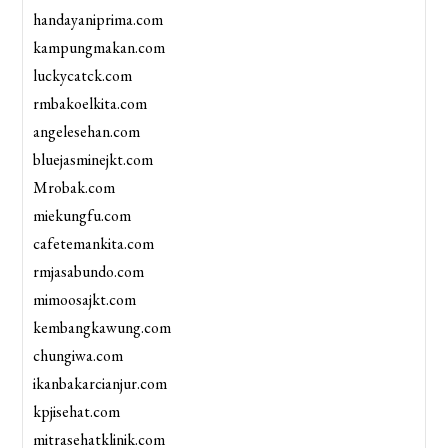
handayaniprima.com
kampungmakan.com
luckycatck.com
rmbakoelkita.com
angelesehan.com
bluejasminejkt.com
Mrobak.com
miekungfu.com
cafetemankita.com
rmjasabundo.com
mimoosajkt.com
kembangkawung.com
chungiwa.com
ikanbakarcianjur.com
kpjisehat.com
mitrasehatklinik.com