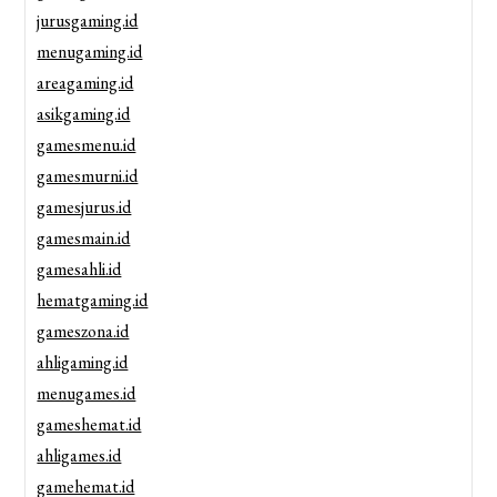
jurusgaming.id
menugaming.id
areagaming.id
asikgaming.id
gamesmenu.id
gamesmurni.id
gamesjurus.id
gamesmain.id
gamesahli.id
hematgaming.id
gameszona.id
ahligaming.id
menugames.id
gameshemat.id
ahligames.id
gamehemat.id