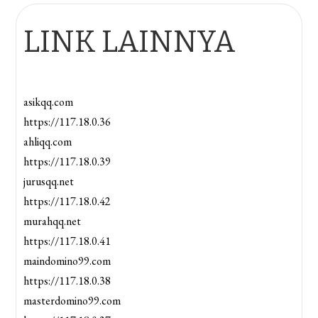
LINK LAINNYA
asikqq.com
https://117.18.0.36
ahliqq.com
https://117.18.0.39
jurusqq.net
https://117.18.0.42
murahqq.net
https://117.18.0.41
maindomino99.com
https://117.18.0.38
masterdomino99.com