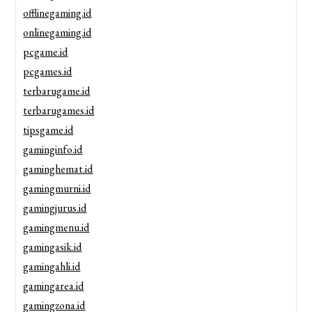
offlinegaming.id
onlinegaming.id
pcgame.id
pcgames.id
terbarugame.id
terbarugames.id
tipsgame.id
gaminginfo.id
gaminghemat.id
gamingmurni.id
gamingjurus.id
gamingmenu.id
gamingasik.id
gamingahli.id
gamingarea.id
gamingzona.id