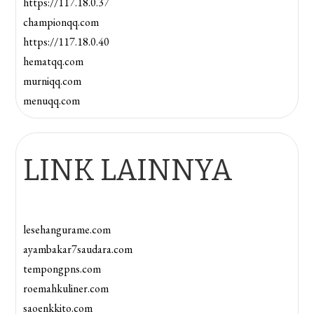
https://117.18.0.37
championqq.com
https://117.18.0.40
hematqq.com
murniqq.com
menuqq.com
LINK LAINNYA
lesehangurame.com
ayambakar7saudara.com
tempongpns.com
roemahkuliner.com
saoenkkito.com