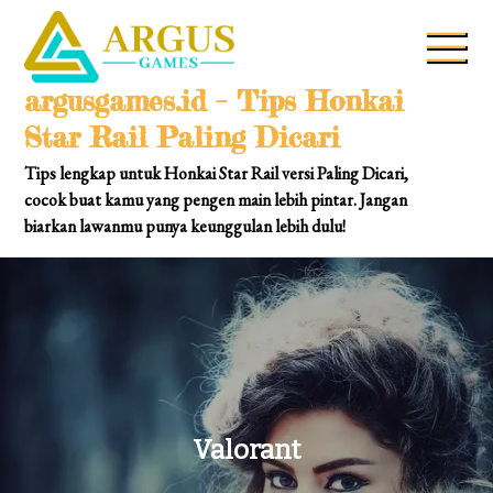
Skip
to
content
argusgames.id – Tips Honkai
Star Rail Paling Dicari
Tips lengkap untuk Honkai Star Rail versi Paling Dicari,
cocok buat kamu yang pengen main lebih pintar. Jangan
biarkan lawanmu punya keunggulan lebih dulu!
Valorant