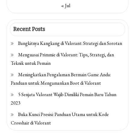
« Jul
Recent Posts
Bangkitnya Kangkang di Valorant: Strategi dan Sorotan
Menguasai Primmie di Valorant: Tips, Strategi, dan
Teknik untuk Pemain
Meningkatkan Pengalaman Bermain Game Anda:
Panduan untuk Mengamankan Boot di Valorant
5 Senjata Valorant Wajib Dimiliki Pemain Baru Tahun
2023
Buka Kunci Presisi: Panduan Utama untuk Kode
Crosshair di Valorant