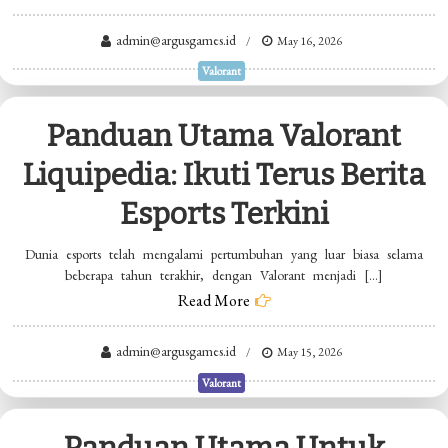
admin@argusgames.id
May 16, 2026
Valorant
Panduan Utama Valorant
Liquipedia: Ikuti Terus Berita
Esports Terkini
Dunia esports telah mengalami pertumbuhan yang luar biasa selama
beberapa tahun terakhir, dengan Valorant menjadi […]
Read More
admin@argusgames.id
May 15, 2026
Valorant
Panduan Utama Untuk