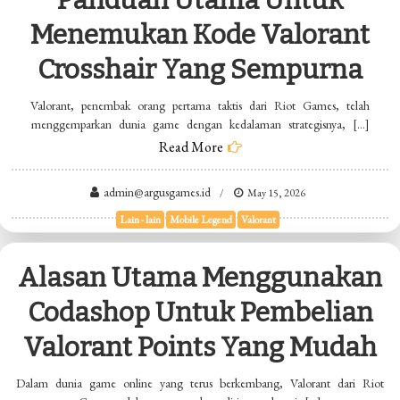
Menemukan Kode Valorant
Crosshair Yang Sempurna
Valorant, penembak orang pertama taktis dari Riot Games, telah
menggemparkan dunia game dengan kedalaman strategisnya, […]
Read More
admin@argusgames.id
May 15, 2026
Lain - lain
Mobile Legend
Valorant
Alasan Utama Menggunakan
Codashop Untuk Pembelian
Valorant Points Yang Mudah
Dalam dunia game online yang terus berkembang, Valorant dari Riot