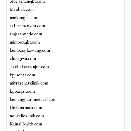
bluejasminejkt.com
Mrobak.com
miekungfu.com
cafetemankita.com
rmjasabundo.com
mimoosajkt.com
kembangkawung.com
chungiwa.com
ikanbakarcianjur.com
kpjisehat.com
mitrasehatklinik.com
kpbanjar.com
kemanggisanmedical.com
kliniknirmala.com
nouvelleklinik.com
KainaHealth.com