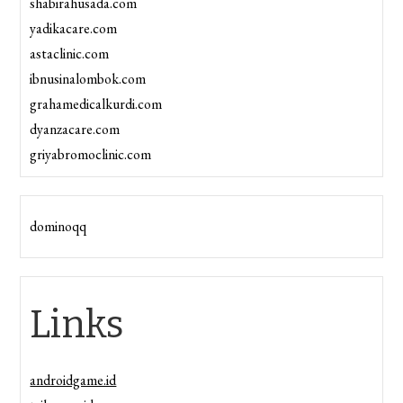
shabirahusada.com
yadikacare.com
astaclinic.com
ibnusinalombok.com
grahamedicalkurdi.com
dyanzacare.com
griyabromoclinic.com
dominoqq
Links
androidgame.id