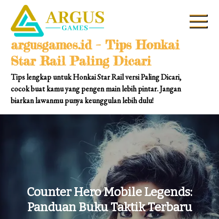
Skip
to
content
argusgames.id – Tips Honkai
Star Rail Paling Dicari
Tips lengkap untuk Honkai Star Rail versi Paling Dicari,
cocok buat kamu yang pengen main lebih pintar. Jangan
biarkan lawanmu punya keunggulan lebih dulu!
Counter Hero Mobile Legends:
Panduan Buku Taktik Terbaru