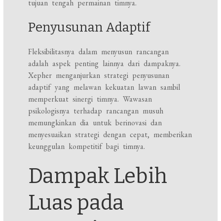
tujuan tengah permainan timnya.
Penyusunan Adaptif
Fleksibilitasnya dalam menyusun rancangan
adalah aspek penting lainnya dari dampaknya.
Xepher menganjurkan strategi penyusunan
adaptif yang melawan kekuatan lawan sambil
memperkuat sinergi timnya. Wawasan
psikologisnya terhadap rancangan musuh
memungkinkan dia untuk berinovasi dan
menyesuaikan strategi dengan cepat, memberikan
keunggulan kompetitif bagi timnya.
Dampak Lebih
Luas pada