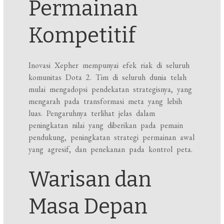
Permainan
Kompetitif
Inovasi Xepher mempunyai efek riak di seluruh
komunitas Dota 2. Tim di seluruh dunia telah
mulai mengadopsi pendekatan strategisnya, yang
mengarah pada transformasi meta yang lebih
luas. Pengaruhnya terlihat jelas dalam
peningkatan nilai yang diberikan pada pemain
pendukung, peningkatan strategi permainan awal
yang agresif, dan penekanan pada kontrol peta.
Warisan dan
Masa Depan