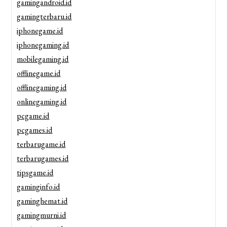
gamingandroid.id
gamingterbaru.id
iphonegame.id
iphonegaming.id
mobilegaming.id
offlinegame.id
offlinegaming.id
onlinegaming.id
pcgame.id
pcgames.id
terbarugame.id
terbarugames.id
tipsgame.id
gaminginfo.id
gaminghemat.id
gamingmurni.id