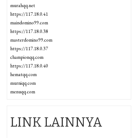
murahqq.net
https://117.18.0.41
maindomino99.com
https://117.18.0.38
masterdomino99.com
https://117.18.0.37
championqq.com
https://117.18.0.40
hematqq.com
murniqq.com
menuqq.com
LINK LAINNYA