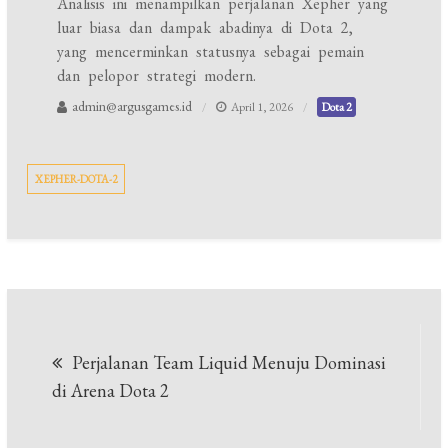
Analisis ini menampilkan perjalanan Xepher yang
luar biasa dan dampak abadinya di Dota 2,
yang mencerminkan statusnya sebagai pemain
dan pelopor strategi modern.
admin@argusgames.id
April 1, 2026
Dota 2
XEPHER-DOTA-2
Post
Perjalanan Team Liquid Menuju Dominasi
navigation
di Arena Dota 2