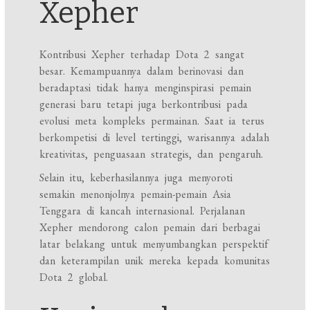
Xepher
Kontribusi Xepher terhadap Dota 2 sangat
besar. Kemampuannya dalam berinovasi dan
beradaptasi tidak hanya menginspirasi pemain
generasi baru tetapi juga berkontribusi pada
evolusi meta kompleks permainan. Saat ia terus
berkompetisi di level tertinggi, warisannya adalah
kreativitas, penguasaan strategis, dan pengaruh.
Selain itu, keberhasilannya juga menyoroti
semakin menonjolnya pemain-pemain Asia
Tenggara di kancah internasional. Perjalanan
Xepher mendorong calon pemain dari berbagai
latar belakang untuk menyumbangkan perspektif
dan keterampilan unik mereka kepada komunitas
Dota 2 global.