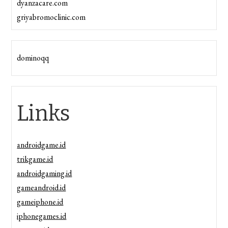
dyanzacare.com
griyabromoclinic.com
dominoqq
Links
androidgame.id
trikgame.id
androidgaming.id
gameandroid.id
gameiphone.id
iphonegames.id