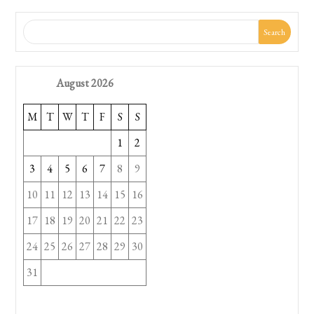
Search
August 2026
M
T
W
T
F
S
S
1
2
3
4
5
6
7
8
9
10
11
12
13
14
15
16
17
18
19
20
21
22
23
24
25
26
27
28
29
30
31