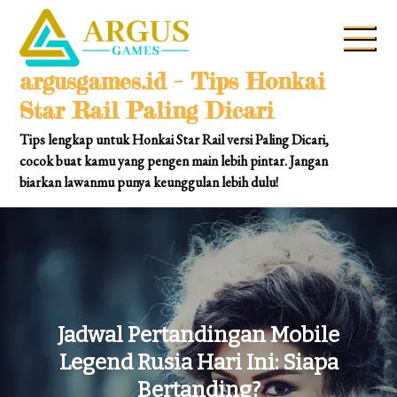
Skip
to
content
argusgames.id – Tips Honkai
Star Rail Paling Dicari
Tips lengkap untuk Honkai Star Rail versi Paling Dicari,
cocok buat kamu yang pengen main lebih pintar. Jangan
biarkan lawanmu punya keunggulan lebih dulu!
Jadwal Pertandingan Mobile
Legend Rusia Hari Ini: Siapa
Bertanding?