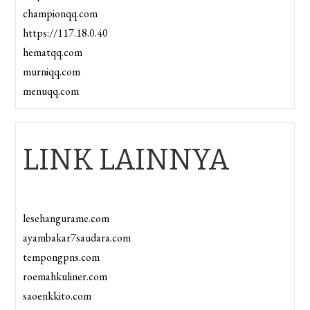
championqq.com
https://117.18.0.40
hematqq.com
murniqq.com
menuqq.com
LINK LAINNYA
lesehangurame.com
ayambakar7saudara.com
tempongpns.com
roemahkuliner.com
saoenkkito.com