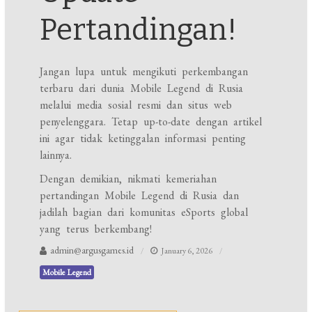
Pertandingan!
Jangan lupa untuk mengikuti perkembangan
terbaru dari dunia Mobile Legend di Rusia
melalui media sosial resmi dan situs web
penyelenggara. Tetap up-to-date dengan artikel
ini agar tidak ketinggalan informasi penting
lainnya.
Dengan demikian, nikmati kemeriahan
pertandingan Mobile Legend di Rusia dan
jadilah bagian dari komunitas eSports global
yang terus berkembang!
admin@argusgames.id
January 6, 2026
Mobile Legend