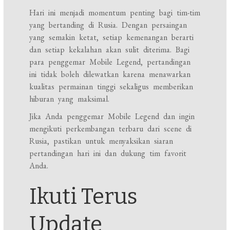
Hari ini menjadi momentum penting bagi tim-tim
yang bertanding di Rusia. Dengan persaingan
yang semakin ketat, setiap kemenangan berarti
dan setiap kekalahan akan sulit diterima. Bagi
para penggemar Mobile Legend, pertandingan
ini tidak boleh dilewatkan karena menawarkan
kualitas permainan tinggi sekaligus memberikan
hiburan yang maksimal.
Jika Anda penggemar Mobile Legend dan ingin
mengikuti perkembangan terbaru dari scene di
Rusia, pastikan untuk menyaksikan siaran
pertandingan hari ini dan dukung tim favorit
Anda.
Ikuti Terus
Update