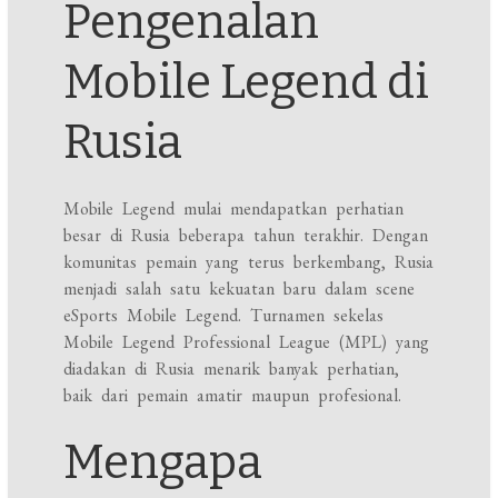
Pengenalan
Mobile Legend di
Rusia
Mobile Legend mulai mendapatkan perhatian
besar di Rusia beberapa tahun terakhir. Dengan
komunitas pemain yang terus berkembang, Rusia
menjadi salah satu kekuatan baru dalam scene
eSports Mobile Legend. Turnamen sekelas
Mobile Legend Professional League (MPL) yang
diadakan di Rusia menarik banyak perhatian,
baik dari pemain amatir maupun profesional.
Mengapa