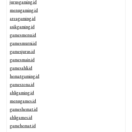
jurusgaming.id
menugaming.id
areagaming.id
asikgaming.id
gamesmenu.id
gamesmurni.id
gamesjurus.id
gamesmain.id
gamesahli.id
hematgaming.id
gameszona.id
ahligaming.id
menugames.id
gameshemat.id
ahligames.id
gamehemat.id