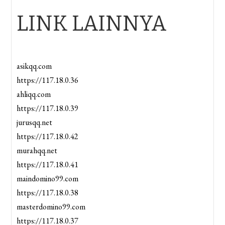
LINK LAINNYA
asikqq.com
https://117.18.0.36
ahliqq.com
https://117.18.0.39
jurusqq.net
https://117.18.0.42
murahqq.net
https://117.18.0.41
maindomino99.com
https://117.18.0.38
masterdomino99.com
https://117.18.0.37