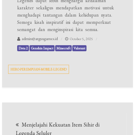
Legends dapat lebih menghargai kedalaman
karakter sekaligus mendapatkan motivasi untuk
menghadapi tantangan dalam kehidupan nyata.
Semoga kisah inspiratif ini dapat memperkuat
semangat dan menginspirasi kita semua.
admin@argusgames.id
October 5, 2025
Dota 2
Genshin Impact
Minecraft
Valorant
HERO-PEREMPUAN-MOBILE-LEGEND
Post
Menjelajahi Kekuatan Item Sihir di
navigation
Legenda Seluler