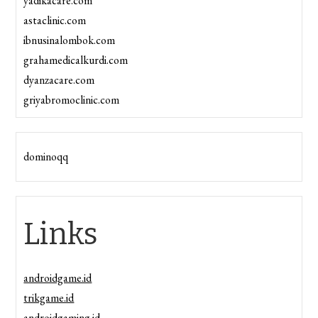
yadikacare.com
astaclinic.com
ibnusinalombok.com
grahamedicalkurdi.com
dyanzacare.com
griyabromoclinic.com
dominoqq
Links
androidgame.id
trikgame.id
androidgaming.id