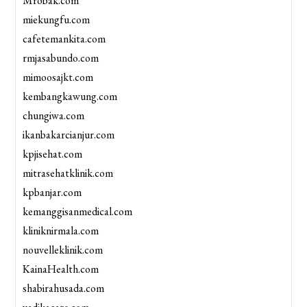
Mrobak.com
miekungfu.com
cafetemankita.com
rmjasabundo.com
mimoosajkt.com
kembangkawung.com
chungiwa.com
ikanbakarcianjur.com
kpjisehat.com
mitrasehatklinik.com
kpbanjar.com
kemanggisanmedical.com
kliniknirmala.com
nouvelleklinik.com
KainaHealth.com
shabirahusada.com