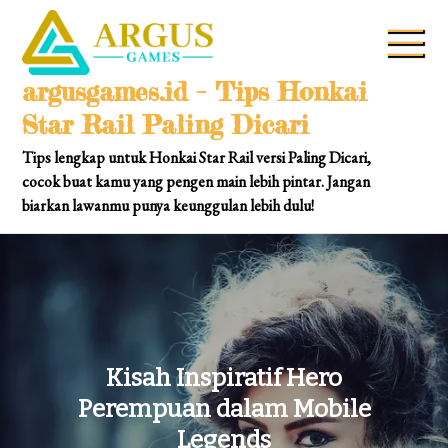
Skip
to
content
argusgames.id – Tips Honkai
Star Rail Paling Dicari
Tips lengkap untuk Honkai Star Rail versi Paling Dicari,
cocok buat kamu yang pengen main lebih pintar. Jangan
biarkan lawanmu punya keunggulan lebih dulu!
Kisah Inspiratif Hero
Perempuan dalam Mobile
Legends