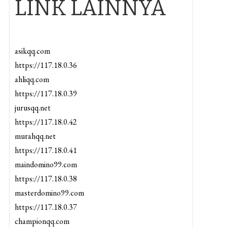
LINK LAINNYA
asikqq.com
https://117.18.0.36
ahliqq.com
https://117.18.0.39
jurusqq.net
https://117.18.0.42
murahqq.net
https://117.18.0.41
maindomino99.com
https://117.18.0.38
masterdomino99.com
https://117.18.0.37
championqq.com