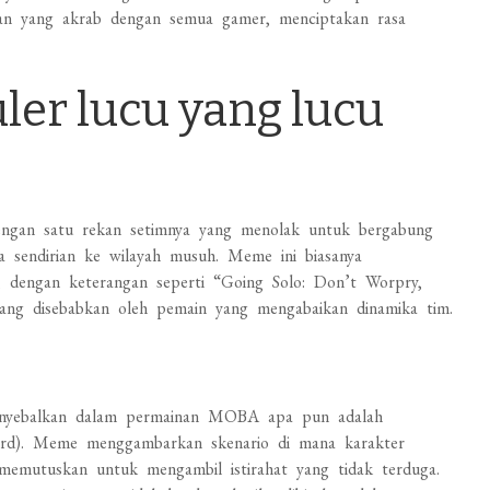
uan yang akrab dengan semua gamer, menciptakan rasa
ler lucu yang lucu
engan satu rekan setimnya yang menolak untuk bergabung
 sendirian ke wilayah musuh. Meme ini biasanya
, dengan keterangan seperti “Going Solo: Don’t Worpry,
 yang disebabkan oleh pemain yang mengabaikan dinamika tim.
menyebalkan dalam permainan MOBA apa pun adalah
ard). Meme menggambarkan skenario di mana karakter
 memutuskan untuk mengambil istirahat yang tidak terduga.