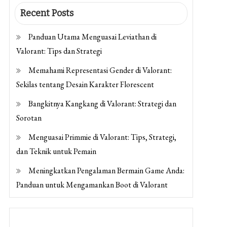
Recent Posts
Panduan Utama Menguasai Leviathan di
Valorant: Tips dan Strategi
Memahami Representasi Gender di Valorant:
Sekilas tentang Desain Karakter Florescent
Bangkitnya Kangkang di Valorant: Strategi dan
Sorotan
Menguasai Primmie di Valorant: Tips, Strategi,
dan Teknik untuk Pemain
Meningkatkan Pengalaman Bermain Game Anda:
Panduan untuk Mengamankan Boot di Valorant