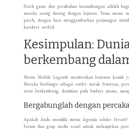
Patch game dan perubahan keseimbangan adalah bagia
mereka sering datang dengan kejutan. Tema meme um
patch, dengan lucu menggambarkan perjuangan untu
karakter nerfed.
Kesimpulan: Duni
berkembang dalam 
Meme Mobile Legends memberikan bantuan komik yang
Mereka berfungsi sebagai outlet untuk frustrasi, pe
terus berkembang, demikian pula budaya meme, menja
Bergabunglah dengan percak
Apakah Anda memiliki meme legenda seluler favori
forum dan grup media sosial untuk melanjutkan pe