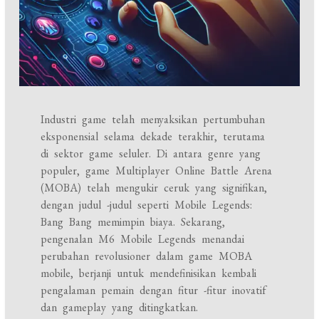
Industri game telah menyaksikan pertumbuhan
eksponensial selama dekade terakhir, terutama
di sektor game seluler. Di antara genre yang
populer, game Multiplayer Online Battle Arena
(MOBA) telah mengukir ceruk yang signifikan,
dengan judul -judul seperti Mobile Legends:
Bang Bang memimpin biaya. Sekarang,
pengenalan M6 Mobile Legends menandai
perubahan revolusioner dalam game MOBA
mobile, berjanji untuk mendefinisikan kembali
pengalaman pemain dengan fitur -fitur inovatif
dan gameplay yang ditingkatkan.