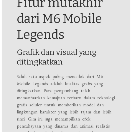
Fitur mutakhir
dari M6 Mobile
Legends
Grafik dan visual yang
ditingkatkan
Salah satu aspek paling mencolok dari M6
Mobile Legends adalah kualitas grafis yang
ditingkatkan. Para pengembang telah
memanfaatkan kemajuan terbaru dalam teknologi
grafis seluler untuk memberikan model dan
lingkungan karakter yang lebih tajam dan lebih
rinci. Gim ini juga menampilkan efek
pencahayaan yang dinamis dan animasi realistis