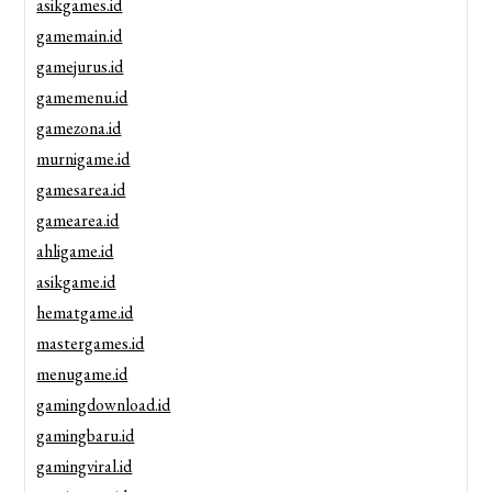
asikgames.id
gamemain.id
gamejurus.id
gamemenu.id
gamezona.id
murnigame.id
gamesarea.id
gamearea.id
ahligame.id
asikgame.id
hematgame.id
mastergames.id
menugame.id
gamingdownload.id
gamingbaru.id
gamingviral.id