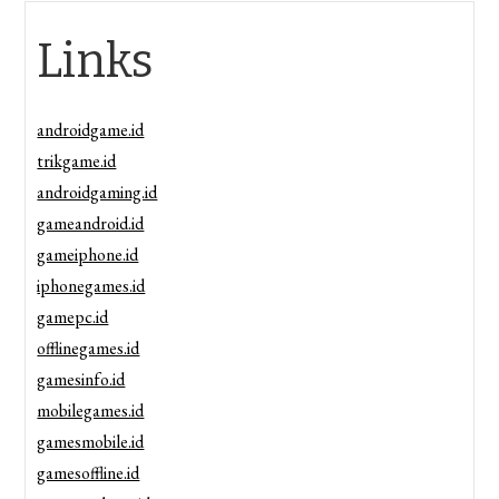
Links
androidgame.id
trikgame.id
androidgaming.id
gameandroid.id
gameiphone.id
iphonegames.id
gamepc.id
offlinegames.id
gamesinfo.id
mobilegames.id
gamesmobile.id
gamesoffline.id