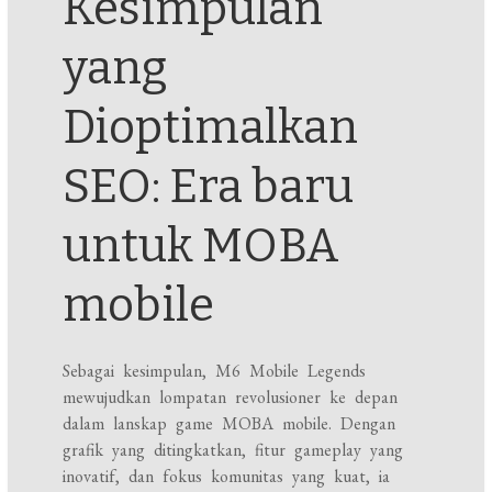
Kesimpulan
yang
Dioptimalkan
SEO: Era baru
untuk MOBA
mobile
Sebagai kesimpulan, M6 Mobile Legends
mewujudkan lompatan revolusioner ke depan
dalam lanskap game MOBA mobile. Dengan
grafik yang ditingkatkan, fitur gameplay yang
inovatif, dan fokus komunitas yang kuat, ia