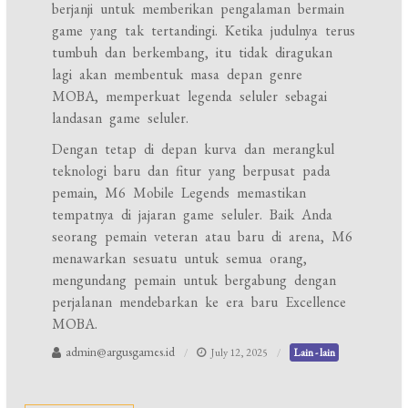
berjanji untuk memberikan pengalaman bermain
game yang tak tertandingi. Ketika judulnya terus
tumbuh dan berkembang, itu tidak diragukan
lagi akan membentuk masa depan genre
MOBA, memperkuat legenda seluler sebagai
landasan game seluler.
Dengan tetap di depan kurva dan merangkul
teknologi baru dan fitur yang berpusat pada
pemain, M6 Mobile Legends memastikan
tempatnya di jajaran game seluler. Baik Anda
seorang pemain veteran atau baru di arena, M6
menawarkan sesuatu untuk semua orang,
mengundang pemain untuk bergabung dengan
perjalanan mendebarkan ke era baru Excellence
MOBA.
admin@argusgames.id
July 12, 2025
Lain - lain