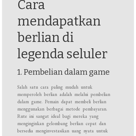
Cara
mendapatkan
berlian di
legenda seluler
1. Pembelian dalam game
Salah satu cara paling mudah untuk
memperoleh berlian adalah melalui pembelian
dalam game. Pemain dapat membeli berlian
menggunakan berbagai metode pembayaran.
Rute ini sangat ideal bagi mereka yang
menginginkan gelombang berlian cepat dan
bersedia menginvestasikan uang nyata untuk