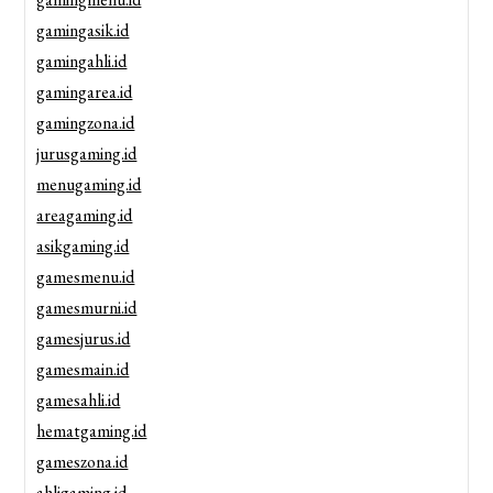
gamingasik.id
gamingahli.id
gamingarea.id
gamingzona.id
jurusgaming.id
menugaming.id
areagaming.id
asikgaming.id
gamesmenu.id
gamesmurni.id
gamesjurus.id
gamesmain.id
gamesahli.id
hematgaming.id
gameszona.id
ahligaming.id