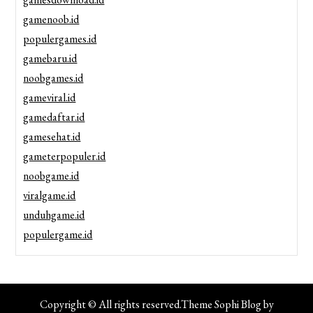
gamenoob.id
populergames.id
gamebaru.id
noobgames.id
gameviral.id
gamedaftar.id
gamesehat.id
gameterpopuler.id
noobgame.id
viralgame.id
unduhgame.id
populergame.id
Copyright © All rights reserved.Theme Sophi Blog by