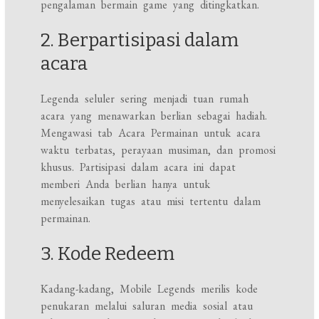
pengalaman bermain game yang ditingkatkan.
2. Berpartisipasi dalam
acara
Legenda seluler sering menjadi tuan rumah
acara yang menawarkan berlian sebagai hadiah.
Mengawasi tab Acara Permainan untuk acara
waktu terbatas, perayaan musiman, dan promosi
khusus. Partisipasi dalam acara ini dapat
memberi Anda berlian hanya untuk
menyelesaikan tugas atau misi tertentu dalam
permainan.
3. Kode Redeem
Kadang-kadang, Mobile Legends merilis kode
penukaran melalui saluran media sosial atau