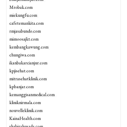
Mrobak.com
miekungfu.com
cafetemankita.com
rmjasabundo.com
mimoosajkt.com
kembangkawung.com
chungiwa.com
ikanbakarcianjur.com
kpjisehat.com
mitrasehatklinik.com
kpbanjar.com
kemanggisanmedical.com
kliniknirmala.com
nouvelleklinik.com
KainaHealth.com
shabirahusada.com