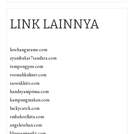
LINK LAINNYA
lesehangurame.com
ayambakar7saudara.com
tempongpns.com
roemahkuliner.com
saoenkkito.com
handayaniprima.com
kampungmakan.com
luckycatck.com
rmbakoelkita.com
angelesehan.com
bluejasminejkt.com