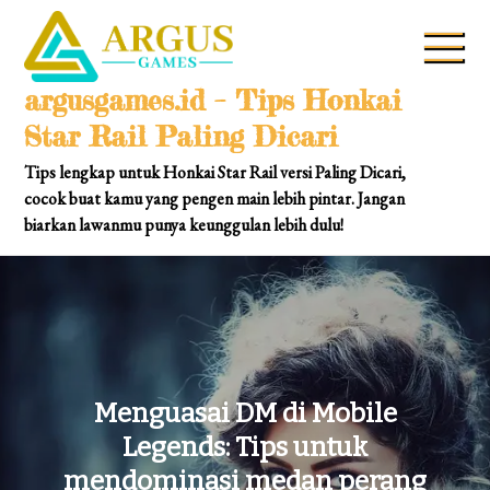
Skip
to
content
argusgames.id – Tips Honkai
Star Rail Paling Dicari
Tips lengkap untuk Honkai Star Rail versi Paling Dicari,
cocok buat kamu yang pengen main lebih pintar. Jangan
biarkan lawanmu punya keunggulan lebih dulu!
Menguasai DM di Mobile
Legends: Tips untuk
mendominasi medan perang