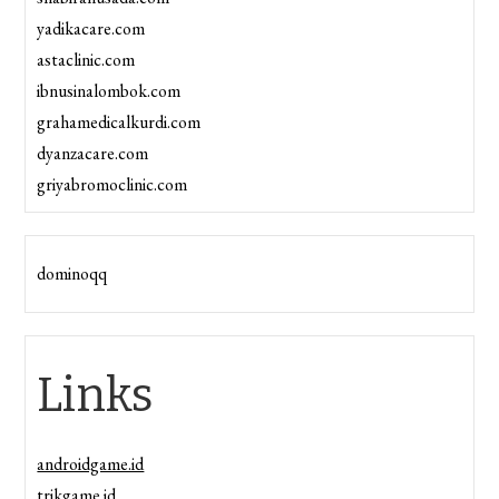
yadikacare.com
astaclinic.com
ibnusinalombok.com
grahamedicalkurdi.com
dyanzacare.com
griyabromoclinic.com
dominoqq
Links
androidgame.id
trikgame.id