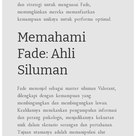
dan strategi untuk menguasai Fade,
memungkinkan mereka memanfaatkan
kemampuan uniknya untuk performa optimal.
Memahami
Fade: Ahli
Siluman
Fade menonjol sebagai master siluman Valorant,
dilengkapi dengan kemampuan yang
membingungkan dan membingungkan lawan.
Keahliannya menekankan pengumpulan informasi
dan perang psikologis, menjadikannya kekuatan
unik dalam skenario serangan dan pertahanan.
Tujuan utamanya adalah memanipulasi alur