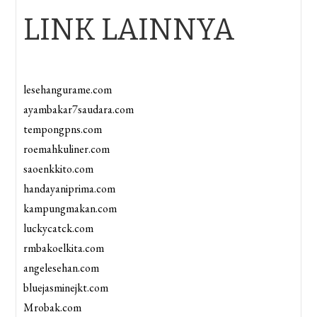
LINK LAINNYA
lesehangurame.com
ayambakar7saudara.com
tempongpns.com
roemahkuliner.com
saoenkkito.com
handayaniprima.com
kampungmakan.com
luckycatck.com
rmbakoelkita.com
angelesehan.com
bluejasminejkt.com
Mrobak.com