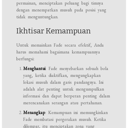
permainan, menciptakan peluang bagi timnya
dengan menempatkan musuh pada posisi yang
tidak menguntungkan.
Ikhtisar Kemampuan
Untuk memainkan Fade secara efektif, Anda
harus memahami bagaimana kemampuannya
berfungsi:
Menghantui
: Fade menyebarkan sebuah bola
yang, ketika diaktifkan, mengungkapkan
lokasi musuh dalam garis pandangnya. Ini
adalah alat penting untuk mengumpulkan
informasi dan dapat berperan penting dalam
merencanakan serangan atau pertahanan.
Menangkap
: Kemampuan ini memungkinkan
Fade membatasi pergerakan musuh. Ketika
dilempar, itu menciptakan zona yang