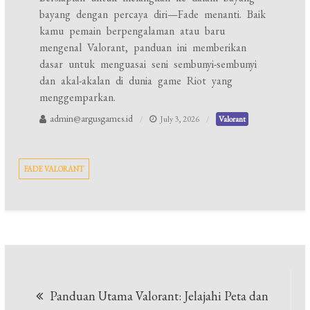
bayang dengan percaya diri—Fade menanti. Baik
kamu pemain berpengalaman atau baru
mengenal Valorant, panduan ini memberikan
dasar untuk menguasai seni sembunyi-sembunyi
dan akal-akalan di dunia game Riot yang
menggemparkan.
admin@argusgames.id
July 3, 2026
Valorant
FADE VALORANT
Post
Panduan Utama Valorant: Jelajahi Peta dan