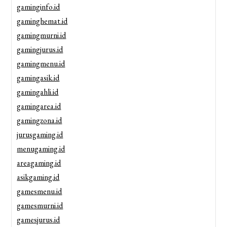
gaminginfo.id
gaminghemat.id
gamingmurni.id
gamingjurus.id
gamingmenu.id
gamingasik.id
gamingahli.id
gamingarea.id
gamingzona.id
jurusgaming.id
menugaming.id
areagaming.id
asikgaming.id
gamesmenu.id
gamesmurni.id
gamesjurus.id