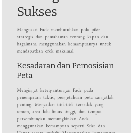
Sukses
Menguasai Fade membutuhkan pola pikir
strategis dan pemahaman tentang kapan dan
bagaimana menggunakan kemampuannya untuk
mendapatkan efek maksimal.
Kesadaran dan Pemosisian
Peta
Mengingat ketergantungan Fade pada
penempatan taktis, pengetahuan peta sangatlah
penting. Menyadari titik-titik tersedak yang
umum, area lalu lintas tinggi, dan tempat
persembunyian memungkinkan Anda
menggunakan kemampuan seperti Seize dan
Haunt secara efektif. Menempatkan kemampuan