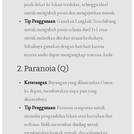
jarak dekat ke lokasi terdekat, sehingga ideal
untuk mengubah posisi dan mengejutkan musuh.
Tip Penggunaan
: Gunakan Langkah Terselubung
untuk mengubah posisi selama duel 1v1 atau
untuk melarikan diri dari situasi berbahaya.
Sebaiknya gunakan dengan hati-hati karena
isyarat audio dapat mengungkap rencana Anda.
2. Paranoia (Q)
Keterangan
: Bayangan yang diluncurkan Omen
ke depan, membutakan siapa pun yang
disentuhnya.
Tip Penggunaan
: Paranoia sempurna untuk
memulai pengambilan lokasi atau bertahan dari
serbuan. Bidik menembus dinding untuk
membutakan banyak musuh, dan gabungkan