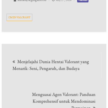
May 27, 2026
Valorant
OMEN VALORANT
Post
Menjelajahi Dunia Hentai Valorant yang
navigation
Menarik: Seni, Pengaruh, dan Budaya
Menguasai Agen Valorant: Panduan
Komprehensif untuk Mendominasi
Permainan