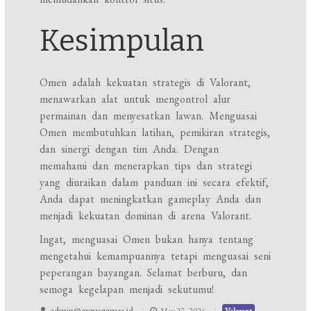
Kesimpulan
Omen adalah kekuatan strategis di Valorant,
menawarkan alat untuk mengontrol alur
permainan dan menyesatkan lawan. Menguasai
Omen membutuhkan latihan, pemikiran strategis,
dan sinergi dengan tim Anda. Dengan
memahami dan menerapkan tips dan strategi
yang diuraikan dalam panduan ini secara efektif,
Anda dapat meningkatkan gameplay Anda dan
menjadi kekuatan dominan di arena Valorant.
Ingat, menguasai Omen bukan hanya tentang
mengetahui kemampuannya tetapi menguasai seni
peperangan bayangan. Selamat berburu, dan
semoga kegelapan menjadi sekutumu!
admin@argusgames.id