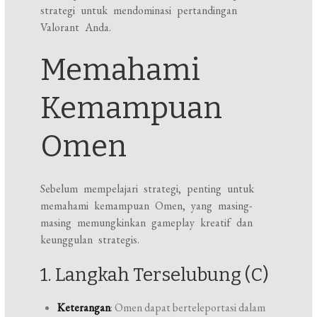
strategi untuk mendominasi pertandingan
Valorant Anda.
Memahami
Kemampuan
Omen
Sebelum mempelajari strategi, penting untuk
memahami kemampuan Omen, yang masing-
masing memungkinkan gameplay kreatif dan
keunggulan strategis.
1. Langkah Terselubung (C)
Keterangan
: Omen dapat berteleportasi dalam