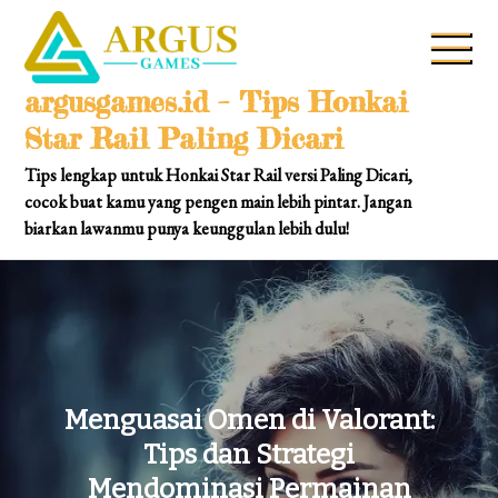
Skip
to
content
argusgames.id – Tips Honkai
Star Rail Paling Dicari
Tips lengkap untuk Honkai Star Rail versi Paling Dicari,
cocok buat kamu yang pengen main lebih pintar. Jangan
biarkan lawanmu punya keunggulan lebih dulu!
Menguasai Omen di Valorant:
Tips dan Strategi
Mendominasi Permainan