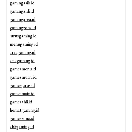
gamingasik.id
gamingahli.id
gamingarea.id
gamingzona.id
jurusgaming.id
menugaming.id
areagaming.id
asikgaming.id
gamesmenu.id
gamesmurni.id
gamesjurus.id
gamesmain.id
gamesahli.id
hematgaming.id
gameszona.id
ahligaming.id