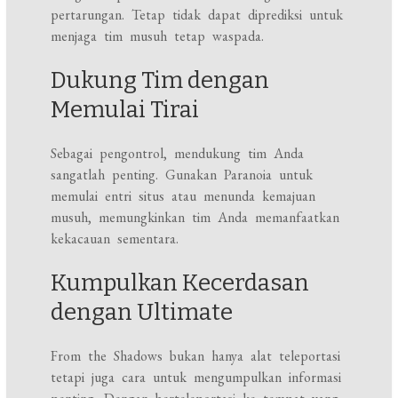
pertarungan. Tetap tidak dapat diprediksi untuk
menjaga tim musuh tetap waspada.
Dukung Tim dengan
Memulai Tirai
Sebagai pengontrol, mendukung tim Anda
sangatlah penting. Gunakan Paranoia untuk
memulai entri situs atau menunda kemajuan
musuh, memungkinkan tim Anda memanfaatkan
kekacauan sementara.
Kumpulkan Kecerdasan
dengan Ultimate
From the Shadows bukan hanya alat teleportasi
tetapi juga cara untuk mengumpulkan informasi