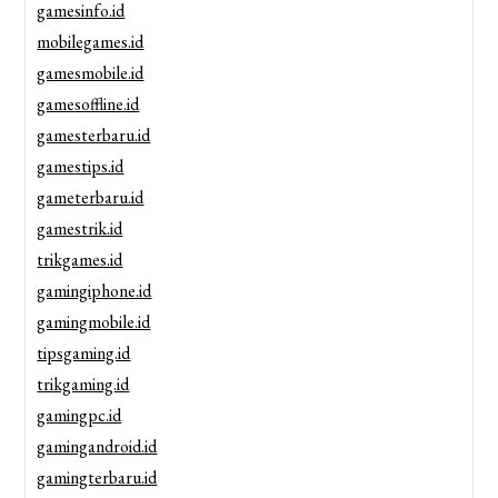
gamesinfo.id
mobilegames.id
gamesmobile.id
gamesoffline.id
gamesterbaru.id
gamestips.id
gameterbaru.id
gamestrik.id
trikgames.id
gamingiphone.id
gamingmobile.id
tipsgaming.id
trikgaming.id
gamingpc.id
gamingandroid.id
gamingterbaru.id