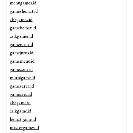
menugames.id
gameshemat.id
ahligames.id
gamehemat.id
asikgames.id
gamemain.id
gamejurus.id
gamemenu.id
gamezona.id
murnigame.id
gamesarea.id
gamearea.id
ahligame.id
asikgame.id
hematgame.id
mastergames.id