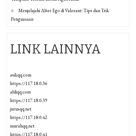
Menjelajahi Alter Ego di Valorant: Tips dan Trik
Penguasaan
LINK LAINNYA
asikqq.com
https://117.18.0.36
ahliqq.com
https://117.18.0.39
jurusqq.net
https://117.18.0.42
murahqq.net
https://117.18.0.41