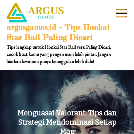
Skip
to
content
argusgames.id – Tips Honkai
Star Rail Paling Dicari
Tips lengkap untuk Honkai Star Rail versi Paling Dicari,
cocok buat kamu yang pengen main lebih pintar. Jangan
biarkan lawanmu punya keunggulan lebih dulu!
Menguasai Valorant: Tips dan
Strategi Mendominasi Setiap
Map