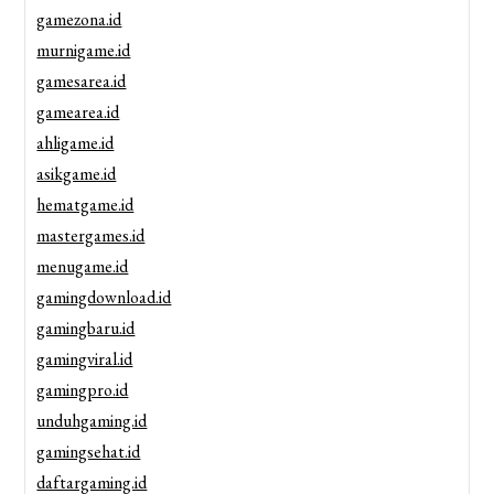
gamezona.id
murnigame.id
gamesarea.id
gamearea.id
ahligame.id
asikgame.id
hematgame.id
mastergames.id
menugame.id
gamingdownload.id
gamingbaru.id
gamingviral.id
gamingpro.id
unduhgaming.id
gamingsehat.id
daftargaming.id