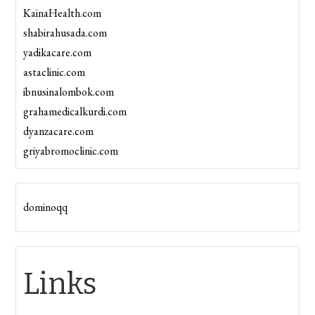
KainaHealth.com
shabirahusada.com
yadikacare.com
astaclinic.com
ibnusinalombok.com
grahamedicalkurdi.com
dyanzacare.com
griyabromoclinic.com
dominoqq
Links