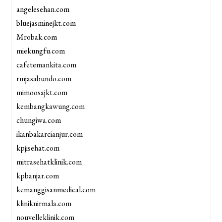
angelesehan.com
bluejasminejkt.com
Mrobak.com
miekungfu.com
cafetemankita.com
rmjasabundo.com
mimoosajkt.com
kembangkawung.com
chungiwa.com
ikanbakarcianjur.com
kpjisehat.com
mitrasehatklinik.com
kpbanjar.com
kemanggisanmedical.com
kliniknirmala.com
nouvelleklinik.com