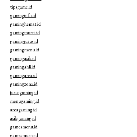
tipsgame.id
gaminginfo.id
gaminghemat.id
gamingmurni.id
gamingjurus.id
gamingmenu.id
gamingasik.id
gamingahli.id
gamingarea.id
gamingzona.id
jurusgaming.id
menugaming.id
areagaming.id
asikgaming.id
gamesmenu.id
gamesmurni.id