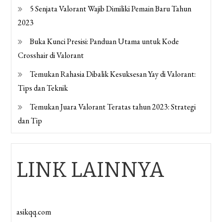
5 Senjata Valorant Wajib Dimiliki Pemain Baru Tahun
2023
Buka Kunci Presisi: Panduan Utama untuk Kode
Crosshair di Valorant
Temukan Rahasia Dibalik Kesuksesan Yay di Valorant:
Tips dan Teknik
Temukan Juara Valorant Teratas tahun 2023: Strategi
dan Tip
LINK LAINNYA
asikqq.com