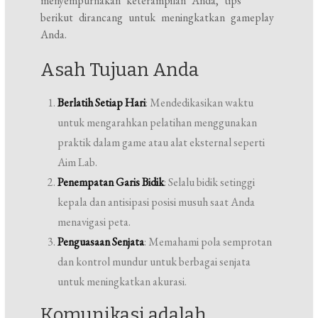
menyempurnakan keterampilan Anda, tips
berikut dirancang untuk meningkatkan gameplay
Anda.
Asah Tujuan Anda
Berlatih Setiap Hari
: Mendedikasikan waktu
untuk mengarahkan pelatihan menggunakan
praktik dalam game atau alat eksternal seperti
Aim Lab.
Penempatan Garis Bidik
: Selalu bidik setinggi
kepala dan antisipasi posisi musuh saat Anda
menavigasi peta.
Penguasaan Senjata
: Memahami pola semprotan
dan kontrol mundur untuk berbagai senjata
untuk meningkatkan akurasi.
Komunikasi adalah