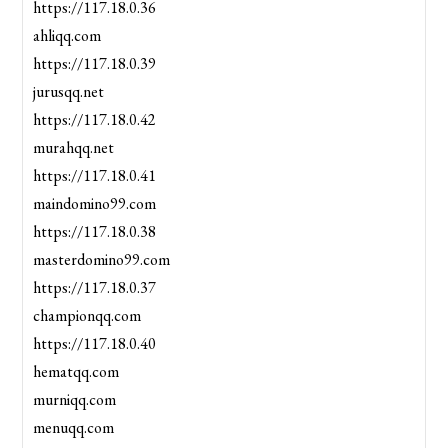
https://117.18.0.36
ahliqq.com
https://117.18.0.39
jurusqq.net
https://117.18.0.42
murahqq.net
https://117.18.0.41
maindomino99.com
https://117.18.0.38
masterdomino99.com
https://117.18.0.37
championqq.com
https://117.18.0.40
hematqq.com
murniqq.com
menuqq.com