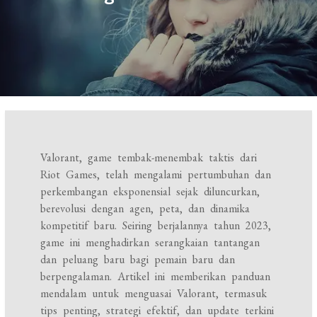
Valorant, game tembak-menembak taktis dari
Riot Games, telah mengalami pertumbuhan dan
perkembangan eksponensial sejak diluncurkan,
berevolusi dengan agen, peta, dan dinamika
kompetitif baru. Seiring berjalannya tahun 2023,
game ini menghadirkan serangkaian tantangan
dan peluang baru bagi pemain baru dan
berpengalaman. Artikel ini memberikan panduan
mendalam untuk menguasai Valorant, termasuk
tips penting, strategi efektif, dan update terkini