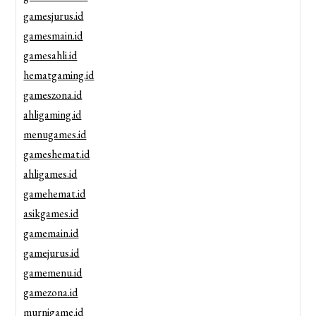
gamesjurus.id
gamesmain.id
gamesahli.id
hematgaming.id
gameszona.id
ahligaming.id
menugames.id
gameshemat.id
ahligames.id
gamehemat.id
asikgames.id
gamemain.id
gamejurus.id
gamemenu.id
gamezona.id
murnigame.id