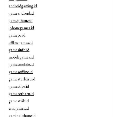
androidgaming.id
gameandroid.id
gameiphone.id
iphonegames.id
gamepc.id
offlinegames.id
gamesinfo.id
mobilegames.id
gamesmobile.id
gamesoffline.id
gamesterbaru.id
gamestips.id
gameterbaru.id
gamestrik.id
trikgames.id
gamingiphone.id