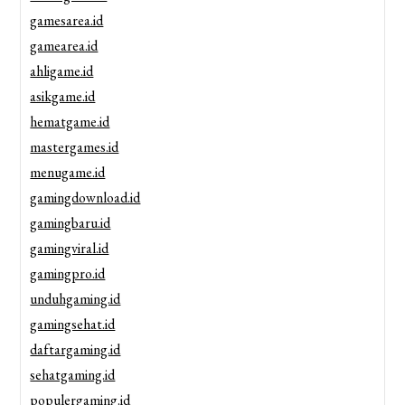
gamesarea.id
gamearea.id
ahligame.id
asikgame.id
hematgame.id
mastergames.id
menugame.id
gamingdownload.id
gamingbaru.id
gamingviral.id
gamingpro.id
unduhgaming.id
gamingsehat.id
daftargaming.id
sehatgaming.id
populergaming.id