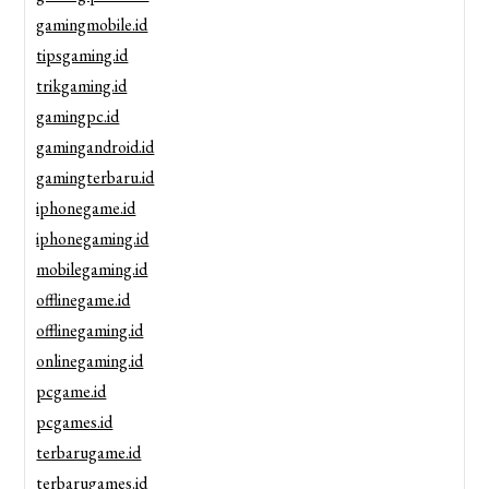
gamingmobile.id
tipsgaming.id
trikgaming.id
gamingpc.id
gamingandroid.id
gamingterbaru.id
iphonegame.id
iphonegaming.id
mobilegaming.id
offlinegame.id
offlinegaming.id
onlinegaming.id
pcgame.id
pcgames.id
terbarugame.id
terbarugames.id