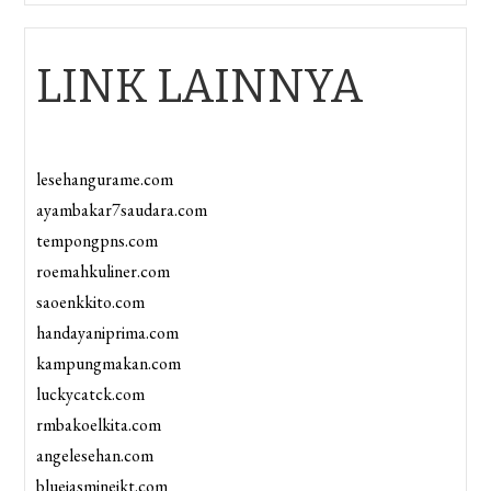
LINK LAINNYA
lesehangurame.com
ayambakar7saudara.com
tempongpns.com
roemahkuliner.com
saoenkkito.com
handayaniprima.com
kampungmakan.com
luckycatck.com
rmbakoelkita.com
angelesehan.com
bluejasminejkt.com