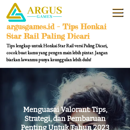
Skip
to
content
argusgames.id – Tips Honkai
Star Rail Paling Dicari
Tips lengkap untuk Honkai Star Rail versi Paling Dicari,
cocok buat kamu yang pengen main lebih pintar. Jangan
biarkan lawanmu punya keunggulan lebih dulu!
Menguasai Valorant: Tips,
Strategi, dan Pembaruan
Penting Untuk Tahun 2023