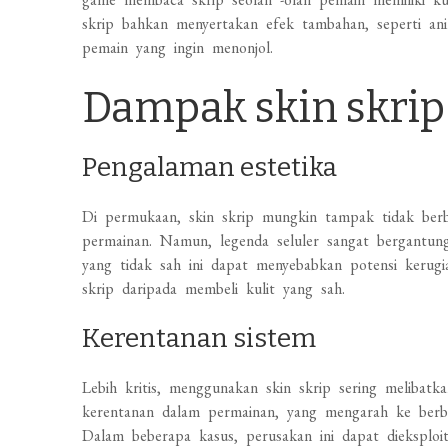
skrip bahkan menyertakan efek tambahan, seperti an
pemain yang ingin menonjol.
Dampak skin skrip
Pengalaman estetika
Di permukaan, skin skrip mungkin tampak tidak berb
permainan. Namun, legenda seluler sangat bergantung 
yang tidak sah ini dapat menyebabkan potensi kerugi
skrip daripada membeli kulit yang sah.
Kerentanan sistem
Lebih kritis, menggunakan skin skrip sering melibat
kerentanan dalam permainan, yang mengarah ke berba
Dalam beberapa kasus, perusakan ini dapat dieksploi