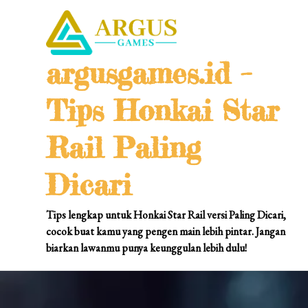
Skip
to
content
argusgames.id –
Tips Honkai Star
Rail Paling
Dicari
Tips lengkap untuk Honkai Star Rail versi Paling Dicari,
cocok buat kamu yang pengen main lebih pintar. Jangan
biarkan lawanmu punya keunggulan lebih dulu!