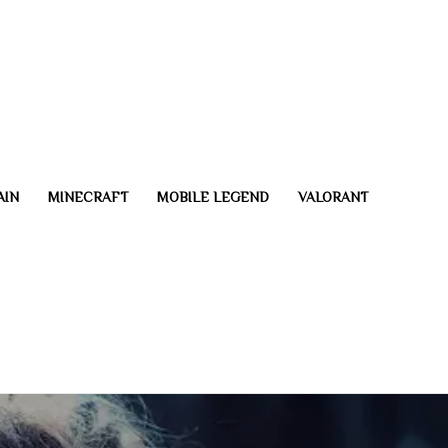
AIN
MINECRAFT
MOBILE LEGEND
VALORANT