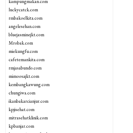
kampungmakan.com
luckycatck.com
rmbakoelkita.com
angelesehan.com
bluejasminejkt.com
Mrobak.com
miekungfu.com
cafetemankita.com
rmjasabundo.com
mimoosajkt.com
kembangkawung.com
chungiwa.com
ikanbakarcianjur.com
kpjisehat.com
mitrasehatklinik.com
kpbanjar.com