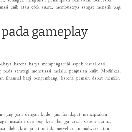
imasi unik atau efek suara, membuatnya sangat menarik bagi
 pada gameplay
ahaya karena hanya mempengaruhi aspek visual dari
pada strategi monetisasi melalui penjualan kulit. Modifikasi
an finansial bagi pengembang, karena pemain dapat memilih
kan gangguan dengan kode gim. Ini dapat menciptakan
gai masalah dari bug kecil hingga crash sistem utama.
tasi oleh aktor jahat untuk menyebarkan malware atau