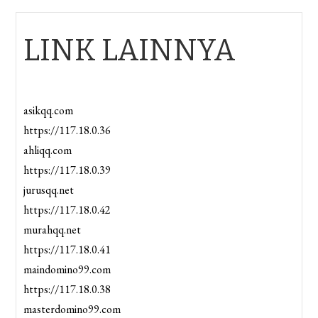
LINK LAINNYA
asikqq.com
https://117.18.0.36
ahliqq.com
https://117.18.0.39
jurusqq.net
https://117.18.0.42
murahqq.net
https://117.18.0.41
maindomino99.com
https://117.18.0.38
masterdomino99.com