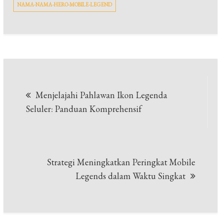
NAMA-NAMA-HERO-MOBILE-LEGEND
Post
Menjelajahi Pahlawan Ikon Legenda
navigation
Seluler: Panduan Komprehensif
Strategi Meningkatkan Peringkat Mobile
Legends dalam Waktu Singkat