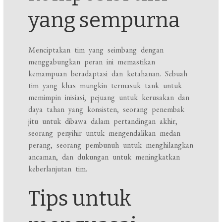
yang sempurna
Menciptakan tim yang seimbang dengan
menggabungkan peran ini memastikan
kemampuan beradaptasi dan ketahanan. Sebuah
tim yang khas mungkin termasuk tank untuk
memimpin inisiasi, pejuang untuk kerusakan dan
daya tahan yang konsisten, seorang penembak
jitu untuk dibawa dalam pertandingan akhir,
seorang penyihir untuk mengendalikan medan
perang, seorang pembunuh untuk menghilangkan
ancaman, dan dukungan untuk meningkatkan
keberlanjutan tim.
Tips untuk