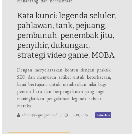
menantang dan bermanfaat.
Kata kunci: legenda seluler,
pahlawan, tank, pejuang,
pembunuh, penembak jitu,
penyihir, dukungan,
strategi video game, MOBA
Dengan menyelaraskan konten dengan praktik
SEO dan menyusun artikel untuk keterbacaan,
kami bertujuan untuk memberikan nilai bagi
pemain baru dan berpengalaman yang ingin
meningkatkan pengalaman legenda seluler
mereka.
admin@argusgames.id
July 18, 2025
Lain - lain