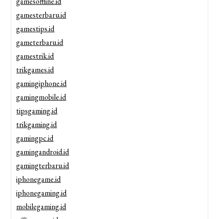
gamesoffline.id
gamesterbaru.id
gamestips.id
gameterbaru.id
gamestrik.id
trikgames.id
gamingiphone.id
gamingmobile.id
tipsgaming.id
trikgaming.id
gamingpc.id
gamingandroid.id
gamingterbaru.id
iphonegame.id
iphonegaming.id
mobilegaming.id