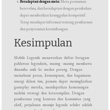
Beradaptasi dengan meta:
Meta permainan
berevolusi, dan beradaptasi dengan perubahan
dapat memberikan keunggulan kompetitif.
Tetap mendapat informasi tentang pembaruan
dan penyesuaian keseimbangan.
Kesimpulan
Mobile Legends menawarkan daftar beragam
pahlawan legendaris, masing -masing membawa
dinamika unik ke medan perang. Dengan
memahami peran, kemampuan, dan bagaimana
sinergi dalam tim, pemain dapat meningkatkan
gameplay mereka, mendapatkan kemenangan
melalui strategi dan keterampilan. Dengan
pembaruan yang konstan dan komunitas yang
aktif, perjalanan menuju legenda seluler adalah