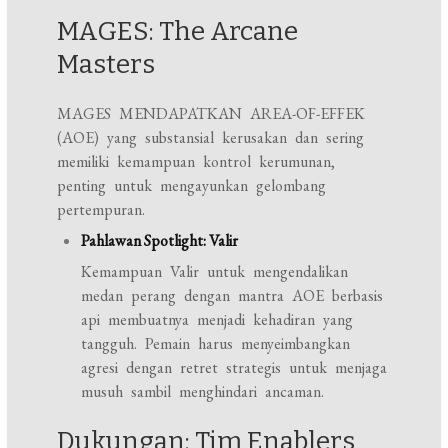
MAGES: The Arcane
Masters
MAGES MENDAPATKAN AREA-OF-EFFEK
(AOE) yang substansial kerusakan dan sering
memiliki kemampuan kontrol kerumunan,
penting untuk mengayunkan gelombang
pertempuran.
Pahlawan Spotlight: Valir
Kemampuan Valir untuk mengendalikan
medan perang dengan mantra AOE berbasis
api membuatnya menjadi kehadiran yang
tangguh. Pemain harus menyeimbangkan
agresi dengan retret strategis untuk menjaga
musuh sambil menghindari ancaman.
Dukungan: Tim Enablers