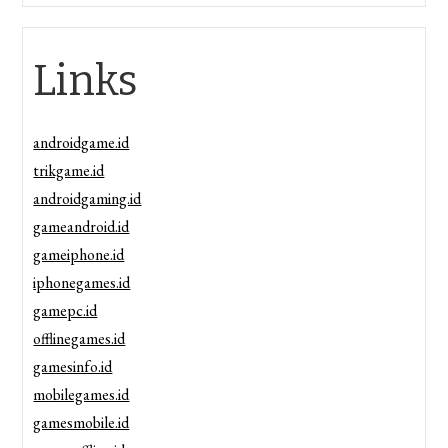
Links
androidgame.id
trikgame.id
androidgaming.id
gameandroid.id
gameiphone.id
iphonegames.id
gamepc.id
offlinegames.id
gamesinfo.id
mobilegames.id
gamesmobile.id