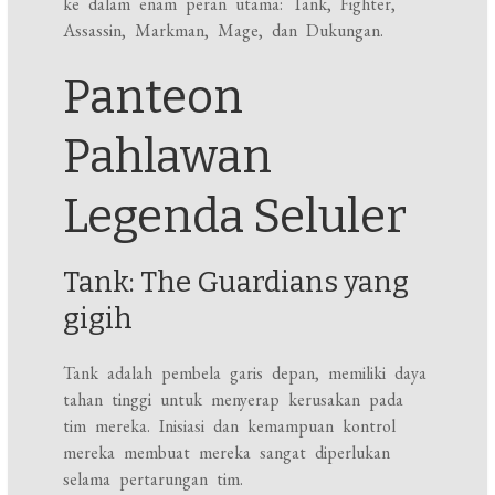
ke dalam enam peran utama: Tank, Fighter,
Assassin, Markman, Mage, dan Dukungan.
Panteon
Pahlawan
Legenda Seluler
Tank: The Guardians yang
gigih
Tank adalah pembela garis depan, memiliki daya
tahan tinggi untuk menyerap kerusakan pada
tim mereka. Inisiasi dan kemampuan kontrol
mereka membuat mereka sangat diperlukan
selama pertarungan tim.