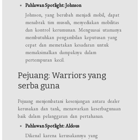
Pahlawan Spotlight: Johnson
Johnson, yang berubah menjadi mobil, dapat
menabrak tim musuh, menyediakan mobilitas
dan kontrol kerumunan. Menguasai utamanya
membutuhkan pengambilan keputusan yang
cepat dan memetakan kesadaran untuk
memaksimalkan dampaknya dalam
pertempuran kecil.
Pejuang: Warriors yang
serba guna
Pejuang menjembatani kesenjangan antara dealer
kerusakan dan tank, menawarkan keserbagunaan
baik dalam pelanggaran dan pertahanan.
Pahlawan Spotlight: Aldous
Dikenal karena kerusakannya yang