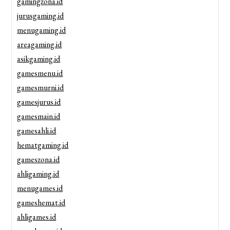
gamingzona.id
jurusgaming.id
menugaming.id
areagaming.id
asikgaming.id
gamesmenu.id
gamesmurni.id
gamesjurus.id
gamesmain.id
gamesahli.id
hematgaming.id
gameszona.id
ahligaming.id
menugames.id
gameshemat.id
ahligames.id