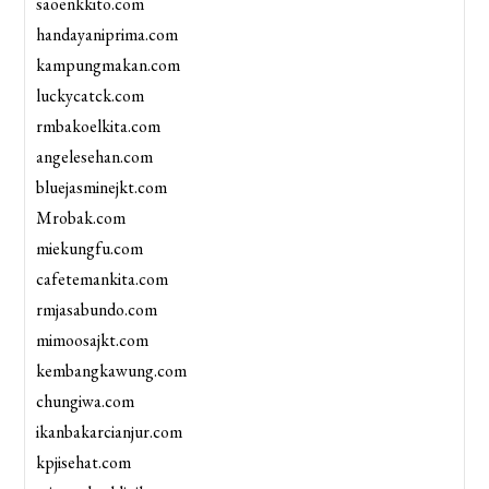
saoenkkito.com
handayaniprima.com
kampungmakan.com
luckycatck.com
rmbakoelkita.com
angelesehan.com
bluejasminejkt.com
Mrobak.com
miekungfu.com
cafetemankita.com
rmjasabundo.com
mimoosajkt.com
kembangkawung.com
chungiwa.com
ikanbakarcianjur.com
kpjisehat.com