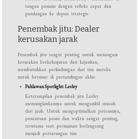
tangan pemain dengan refleks cepat dan
pandangan ke depan strategis.
Penembak jitu: Dealer
kerusakan jarak
Penembak jitu sangat penting untuk menangani
kerusakan berkelanjutan dari kejauhan,
membutuhkan perlindungan dari tim mereka
untuk bersinar di pertandingan akhir.
Pahlawan Spotlight: Lesley
Keterampilan penembak jitu Lesley
memungkinkannya untuk mengambil musuh
dari jauh. Untuk mengoptimalkan potensinya,
penentuan posisi dan waktu sangat penting,
terutama saat permainan berlangsung
menjadi pertarungan tim.