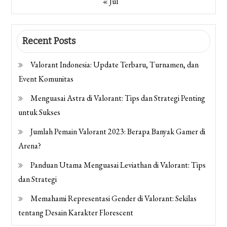
« Jul
Recent Posts
Valorant Indonesia: Update Terbaru, Turnamen, dan
Event Komunitas
Menguasai Astra di Valorant: Tips dan Strategi Penting
untuk Sukses
Jumlah Pemain Valorant 2023: Berapa Banyak Gamer di
Arena?
Panduan Utama Menguasai Leviathan di Valorant: Tips
dan Strategi
Memahami Representasi Gender di Valorant: Sekilas
tentang Desain Karakter Florescent