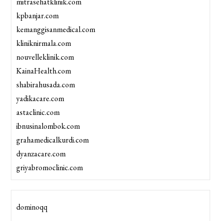
mitrasehatklinik.com
kpbanjar.com
kemanggisanmedical.com
kliniknirmala.com
nouvelleklinik.com
KainaHealth.com
shabirahusada.com
yadikacare.com
astaclinic.com
ibnusinalombok.com
grahamedicalkurdi.com
dyanzacare.com
griyabromoclinic.com
dominoqq