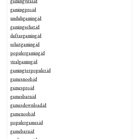
gamingviral.id
gamingpro.id
unduhgaming.id
gamingsehat.id
daftargaming.id
sehatgaming.id
populergaming.id
viralgaming.id
gamingterpopuler.id
gamesnoob.id
gamespro.id
gamesbaru.id
gamesdownload.id
gamenoob.id
populergames.id
gamebaru.id