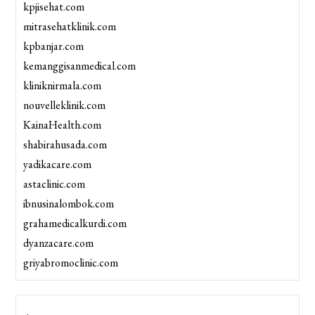
kpjisehat.com
mitrasehatklinik.com
kpbanjar.com
kemanggisanmedical.com
kliniknirmala.com
nouvelleklinik.com
KainaHealth.com
shabirahusada.com
yadikacare.com
astaclinic.com
ibnusinalombok.com
grahamedicalkurdi.com
dyanzacare.com
griyabromoclinic.com