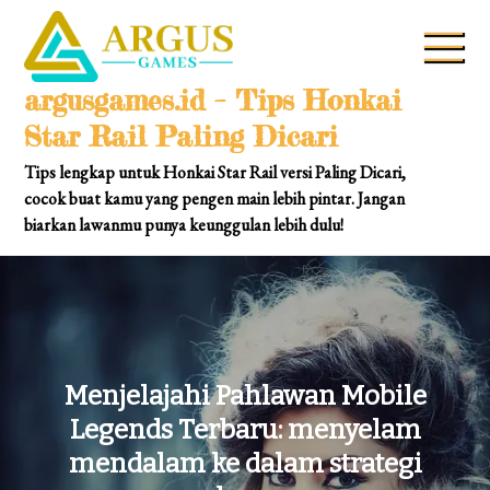
Skip
to
content
argusgames.id – Tips Honkai
Star Rail Paling Dicari
Tips lengkap untuk Honkai Star Rail versi Paling Dicari,
cocok buat kamu yang pengen main lebih pintar. Jangan
biarkan lawanmu punya keunggulan lebih dulu!
Menjelajahi Pahlawan Mobile
Legends Terbaru: menyelam
mendalam ke dalam strategi