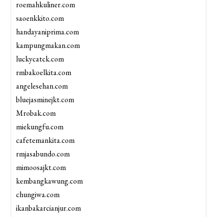
roemahkuliner.com
saoenkkito.com
handayaniprima.com
kampungmakan.com
luckycatck.com
rmbakoelkita.com
angelesehan.com
bluejasminejkt.com
Mrobak.com
miekungfu.com
cafetemankita.com
rmjasabundo.com
mimoosajkt.com
kembangkawung.com
chungiwa.com
ikanbakarcianjur.com