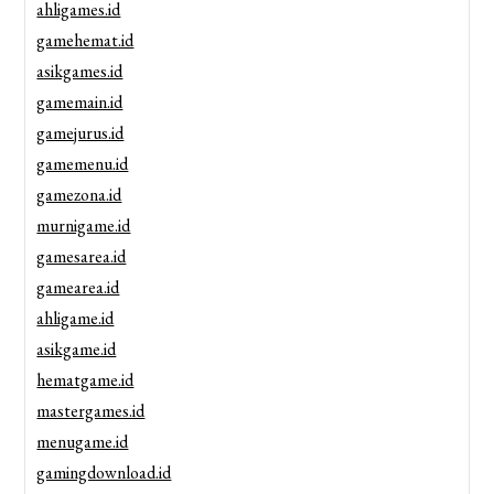
ahligames.id
gamehemat.id
asikgames.id
gamemain.id
gamejurus.id
gamemenu.id
gamezona.id
murnigame.id
gamesarea.id
gamearea.id
ahligame.id
asikgame.id
hematgame.id
mastergames.id
menugame.id
gamingdownload.id