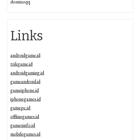
dominoqq
Links
androidgame.id
trikgame.id
androidgaming.id
gameandroid.id
gameiphone.id
iphonegames.id
gamepc.id
offlinegames.id
gamesinfo.id
mobilegames.id