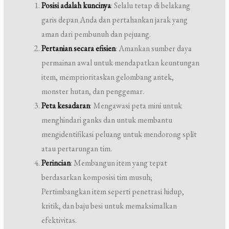
Posisi adalah kuncinya
: Selalu tetap di belakang
garis depan Anda dan pertahankan jarak yang
aman dari pembunuh dan pejuang.
Pertanian secara efisien
: Amankan sumber daya
permainan awal untuk mendapatkan keuntungan
item, memprioritaskan gelombang antek,
monster hutan, dan penggemar.
Peta kesadaran
: Mengawasi peta mini untuk
menghindari ganks dan untuk membantu
mengidentifikasi peluang untuk mendorong split
atau pertarungan tim.
Perincian
: Membangun item yang tepat
berdasarkan komposisi tim musuh;
Pertimbangkan item seperti penetrasi hidup,
kritik, dan baju besi untuk memaksimalkan
efektivitas.