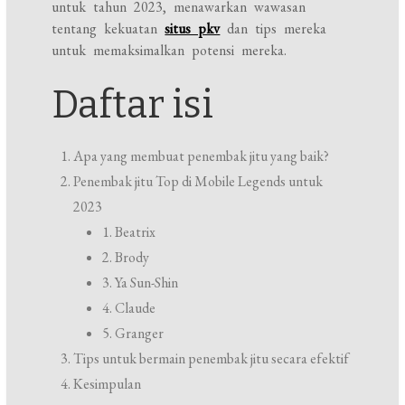
untuk tahun 2023, menawarkan wawasan
tentang kekuatan
situs pkv
dan tips mereka
untuk memaksimalkan potensi mereka.
Daftar isi
Apa yang membuat penembak jitu yang baik?
Penembak jitu Top di Mobile Legends untuk
2023
1. Beatrix
2. Brody
3. Ya Sun-Shin
4. Claude
5. Granger
Tips untuk bermain penembak jitu secara efektif
Kesimpulan