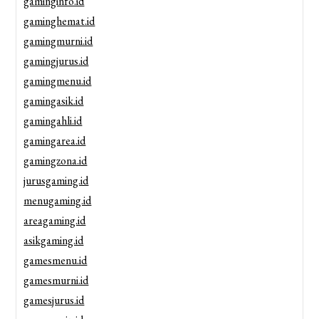
gaminginfo.id
gaminghemat.id
gamingmurni.id
gamingjurus.id
gamingmenu.id
gamingasik.id
gamingahli.id
gamingarea.id
gamingzona.id
jurusgaming.id
menugaming.id
areagaming.id
asikgaming.id
gamesmenu.id
gamesmurni.id
gamesjurus.id