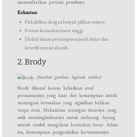
memanfaatkan potensi penuhnya.
Kekuatan:
Fleksibilitas dengan banyak pilihan senjata.
Potensi kerusakan burst tinggi.
Efektif dalam pertempuran jarak dekat dan
keterlibatan jarak jauh.
2. Brody
(Sumber gambar: legenda seluler)
Brody dikenal karena kehadiran awal
permainannya yang kuat dan kemampuan untuk
menangani kerusakan yang signifikan bahkan
tanpa item. Mekanisme serangan dasarnya yang
unik memungkinkannya untuk melayang -layang
musuh sambil mengalami kerusakan besar. Selain
itu, kemampuan pengendalian kerumunannya