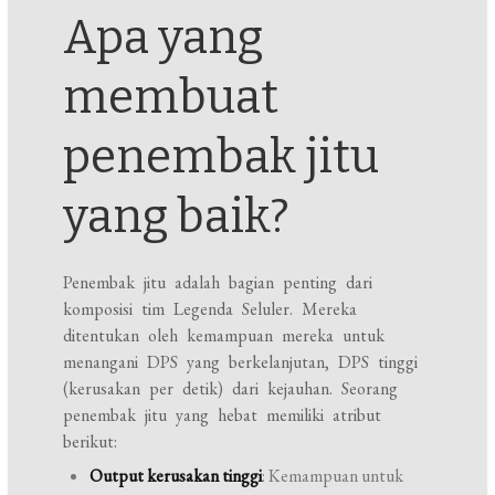
Apa yang
membuat
penembak jitu
yang baik?
Penembak jitu adalah bagian penting dari
komposisi tim Legenda Seluler. Mereka
ditentukan oleh kemampuan mereka untuk
menangani DPS yang berkelanjutan, DPS tinggi
(kerusakan per detik) dari kejauhan. Seorang
penembak jitu yang hebat memiliki atribut
berikut:
Output kerusakan tinggi
: Kemampuan untuk