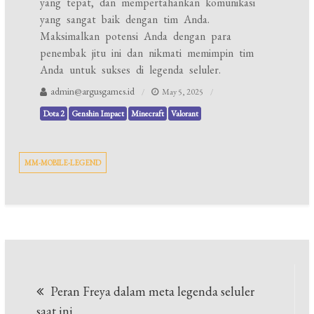
yang tepat, dan mempertahankan komunikasi
yang sangat baik dengan tim Anda.
Maksimalkan potensi Anda dengan para
penembak jitu ini dan nikmati memimpin tim
Anda untuk sukses di legenda seluler.
admin@argusgames.id
May 5, 2025
Dota 2
Genshin Impact
Minecraft
Valorant
MM-MOBILE-LEGEND
Post
Peran Freya dalam meta legenda seluler
navigation
saat ini