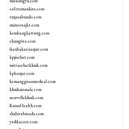
miekungfu.com
cafetemankita.com
rmjasabundo.com
mimoosajkt.com
kembangkawung.com
chungiwa.com
ikanbakarcianjur.com
kpjisehat.com
mitrasehatklinik.com
kpbanjar.com
kemanggisanmedical.com
kliniknirmala.com
nouvelleklinik.com
KainaHealth.com
shabirahusada.com
yadikacare.com