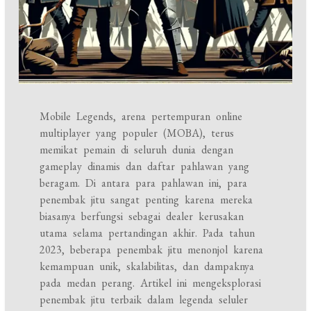
Mobile Legends, arena pertempuran online
multiplayer yang populer (MOBA), terus
memikat pemain di seluruh dunia dengan
gameplay dinamis dan daftar pahlawan yang
beragam. Di antara para pahlawan ini, para
penembak jitu sangat penting karena mereka
biasanya berfungsi sebagai dealer kerusakan
utama selama pertandingan akhir. Pada tahun
2023, beberapa penembak jitu menonjol karena
kemampuan unik, skalabilitas, dan dampaknya
pada medan perang. Artikel ini mengeksplorasi
penembak jitu terbaik dalam legenda seluler