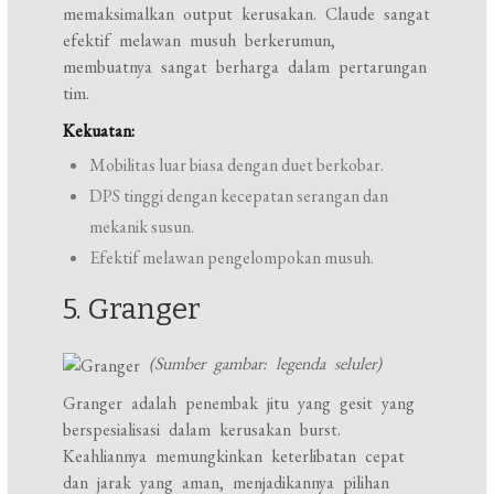
memaksimalkan output kerusakan. Claude sangat
efektif melawan musuh berkerumun,
membuatnya sangat berharga dalam pertarungan
tim.
Kekuatan:
Mobilitas luar biasa dengan duet berkobar.
DPS tinggi dengan kecepatan serangan dan
mekanik susun.
Efektif melawan pengelompokan musuh.
5. Granger
(Sumber gambar: legenda seluler)
Granger adalah penembak jitu yang gesit yang
berspesialisasi dalam kerusakan burst.
Keahliannya memungkinkan keterlibatan cepat
dan jarak yang aman, menjadikannya pilihan