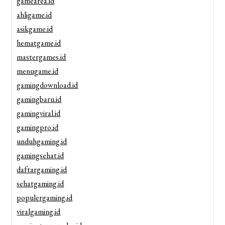
gamearea.id
ahligame.id
asikgame.id
hematgame.id
mastergames.id
menugame.id
gamingdownload.id
gamingbaru.id
gamingviral.id
gamingpro.id
unduhgaming.id
gamingsehat.id
daftargaming.id
sehatgaming.id
populergaming.id
viralgaming.id