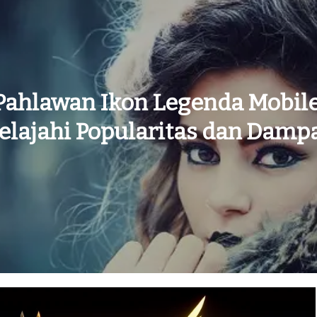
Pahlawan Ikon Legenda Mobile
elajahi Popularitas dan Damp