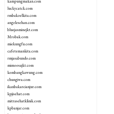
kampungmakan.com
luckycatck.com
rmbakoelkita.com
angelesehan.com
bluejasminejkt.com
Mrobak.com
miekungfu.com
cafetemankita.com
rmjasabundo.com
mimoosajkt.com
kembangkawung.com
chungiwa.com
ikanbakarcianjur.com
kpjisehat.com
mitrasehatklinik.com
kpbanjar.com