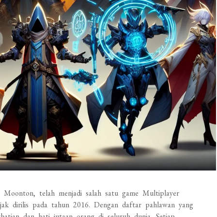
 Moonton, telah menjadi salah satu game Multiplayer
ak dirilis pada tahun 2016. Dengan daftar pahlawan yang
atian dan hati jutaan orang di seluruh dunia. Setiap