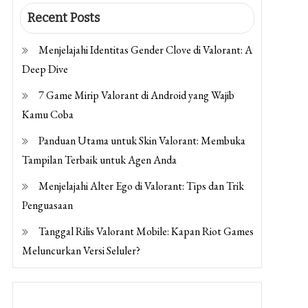
Recent Posts
Menjelajahi Identitas Gender Clove di Valorant: A
Deep Dive
7 Game Mirip Valorant di Android yang Wajib
Kamu Coba
Panduan Utama untuk Skin Valorant: Membuka
Tampilan Terbaik untuk Agen Anda
Menjelajahi Alter Ego di Valorant: Tips dan Trik
Penguasaan
Tanggal Rilis Valorant Mobile: Kapan Riot Games
Meluncurkan Versi Seluler?