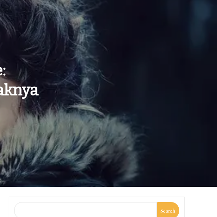
:
aknya
Search