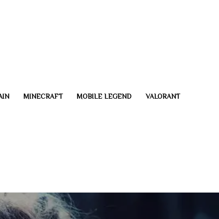
AIN
MINECRAFT
MOBILE LEGEND
VALORANT