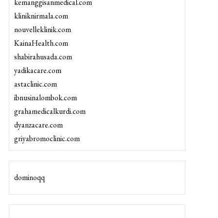
kemanggisanmedical.com
kliniknirmala.com
nouvelleklinik.com
KainaHealth.com
shabirahusada.com
yadikacare.com
astaclinic.com
ibnusinalombok.com
grahamedicalkurdi.com
dyanzacare.com
griyabromoclinic.com
dominoqq