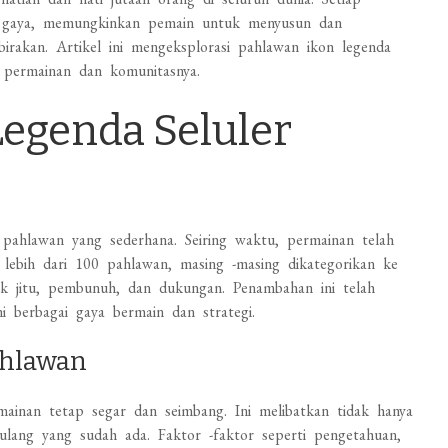
 gaya, memungkinkan pemain untuk menyusun dan
rakan. Artikel ini mengeksplorasi pahlawan ikon legenda
 permainan dan komunitasnya.
Legenda Seluler
an pahlawan yang sederhana. Seiring waktu, permainan telah
 lebih dari 100 pahlawan, masing -masing dikategorikan ke
ak jitu, pembunuh, dan dukungan. Penambahan ini telah
berbagai gaya bermain dan strategi.
ahlawan
inan tetap segar dan seimbang. Ini melibatkan tidak hanya
lang yang sudah ada. Faktor -faktor seperti pengetahuan,