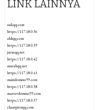
LINK LAINNYA
asikqq.com
https://117.18.0.36
ahliqq.com
https://117.18.0.39
jurusqq.net
https://117.18.0.42
murahqq.net
https://117.18.0.41
maindomino99.com
https://117.18.0.38
masterdomino99.com
https://117.18.0.37
championqq.com