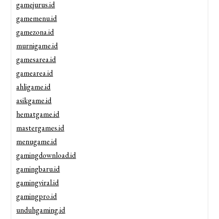
gamejurus.id
gamemenu.id
gamezona.id
murnigame.id
gamesarea.id
gamearea.id
ahligame.id
asikgame.id
hematgame.id
mastergames.id
menugame.id
gamingdownload.id
gamingbaru.id
gamingviral.id
gamingpro.id
unduhgaming.id