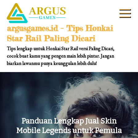
Skip
to
content
argusgames.id – Tips Honkai
Star Rail Paling Dicari
Tips lengkap untuk Honkai Star Rail versi Paling Dicari,
cocok buat kamu yang pengen main lebih pintar. Jangan
biarkan lawanmu punya keunggulan lebih dulu!
Panduan Lengkap Jual Skin
Mobile Legends untuk Pemula