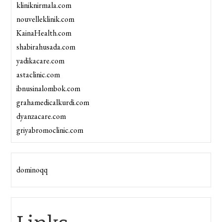
kliniknirmala.com
nouvelleklinik.com
KainaHealth.com
shabirahusada.com
yadikacare.com
astaclinic.com
ibnusinalombok.com
grahamedicalkurdi.com
dyanzacare.com
griyabromoclinic.com
dominoqq