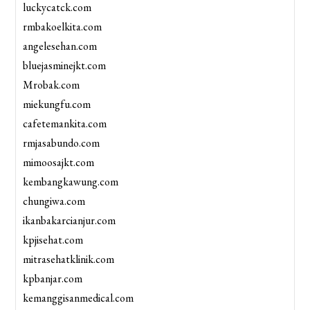
luckycatck.com
rmbakoelkita.com
angelesehan.com
bluejasminejkt.com
Mrobak.com
miekungfu.com
cafetemankita.com
rmjasabundo.com
mimoosajkt.com
kembangkawung.com
chungiwa.com
ikanbakarcianjur.com
kpjisehat.com
mitrasehatklinik.com
kpbanjar.com
kemanggisanmedical.com