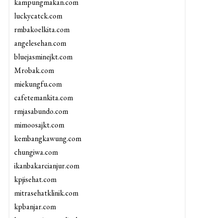
kampungmakan.com
luckycatck.com
rmbakoelkita.com
angelesehan.com
bluejasminejkt.com
Mrobak.com
miekungfu.com
cafetemankita.com
rmjasabundo.com
mimoosajkt.com
kembangkawung.com
chungiwa.com
ikanbakarcianjur.com
kpjisehat.com
mitrasehatklinik.com
kpbanjar.com