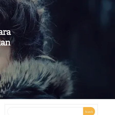
ara
kan
Search