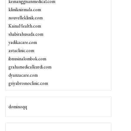
kemanggisanmedical.com
kliniknirmala.com
nouvelleklinik.com
KainaHealth.com
shabirahusada.com
yadikacare.com
astaclinic.com
ibnusinalombok.com
grahamedicalkurdi.com
dyanzacare.com
griyabromoclinic.com
dominoqq