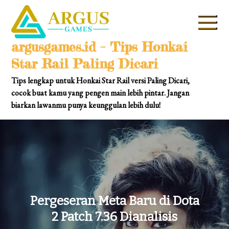
Skip
to
content
argusgames.id – Tips Honkai
Star Rail Paling Dicari
Tips lengkap untuk Honkai Star Rail versi Paling Dicari,
cocok buat kamu yang pengen main lebih pintar. Jangan
biarkan lawanmu punya keunggulan lebih dulu!
Pergeseran Meta Baru di Dota
2 Patch 7.36 Dianalisis