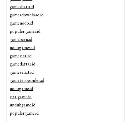
gamesbaru.id
gamesdownload.id
gamenoob.id
populergames.id
gamebaru.id
noobgames.id
gameviral.id
gamedaftar.id
gamesehat.id
gameterpopuler.id
noobgame.id
viralgame.id
unduhgame.id
populergame.id