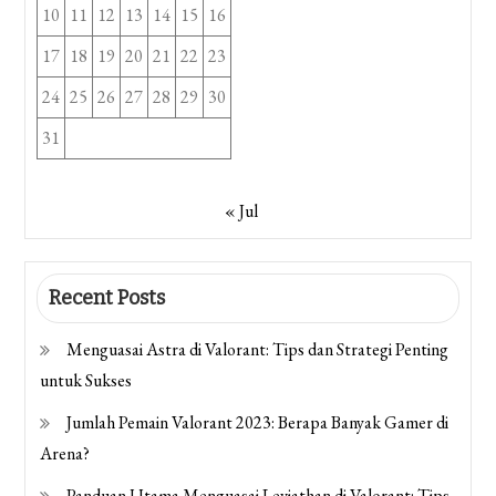
10
11
12
13
14
15
16
17
18
19
20
21
22
23
24
25
26
27
28
29
30
31
« Jul
Recent Posts
Menguasai Astra di Valorant: Tips dan Strategi Penting
untuk Sukses
Jumlah Pemain Valorant 2023: Berapa Banyak Gamer di
Arena?
Panduan Utama Menguasai Leviathan di Valorant: Tips