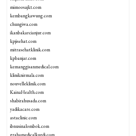
mimoosajkt.com
kembangkawung.com
chungiwa.com
ikanbakarcianjur.com
kpjisehat.com
mitrasehatklinik.com
kpbanjar.com
kemanggisanmedical.com
kliniknirmala.com
nouvelleklinik.com
KainaHealth.com
shabirahusada.com
yadikacare.com
astaclinic.com
ibnusinalombok.com
grahamedicalkurdi.com