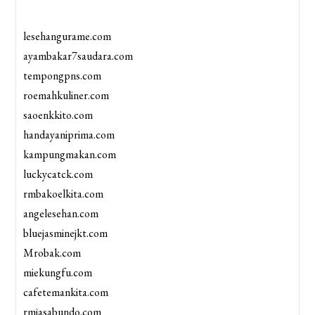
lesehangurame.com
ayambakar7saudara.com
tempongpns.com
roemahkuliner.com
saoenkkito.com
handayaniprima.com
kampungmakan.com
luckycatck.com
rmbakoelkita.com
angelesehan.com
bluejasminejkt.com
Mrobak.com
miekungfu.com
cafetemankita.com
rmjasabundo.com