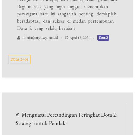
Bagi mereka yang ingin unggul, menerapkan
paradigma baru ini sangatlah penting. Bersiaplah,
beradaptasi, dan sukses di medan pertempuran
Dota 2 yang selalu berubah.
admin@argusgames.id
April 13, 2026
Dota 2
DOTA-2-7-36
Post
Menguasai Pertandingan Peringkat Dota 2:
navigation
Strategi untuk Pendaki