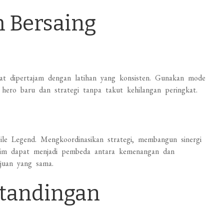
 Bersaing
at dipertajam dengan latihan yang konsisten. Gunakan mode
 hero baru dan strategi tanpa takut kehilangan peringkat.
le Legend. Mengkoordinasikan strategi, membangun sinergi
 tim dapat menjadi pembeda antara kemenangan dan
juan yang sama.
rtandingan