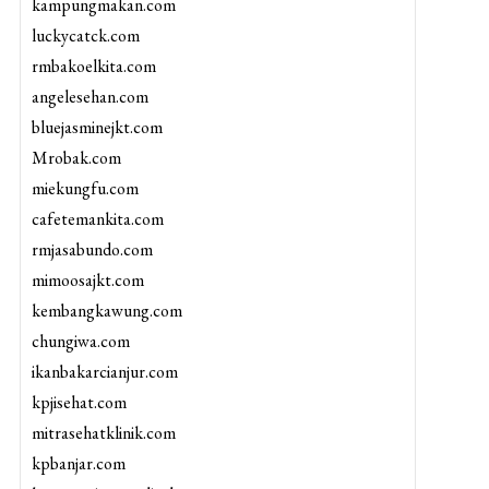
kampungmakan.com
luckycatck.com
rmbakoelkita.com
angelesehan.com
bluejasminejkt.com
Mrobak.com
miekungfu.com
cafetemankita.com
rmjasabundo.com
mimoosajkt.com
kembangkawung.com
chungiwa.com
ikanbakarcianjur.com
kpjisehat.com
mitrasehatklinik.com
kpbanjar.com