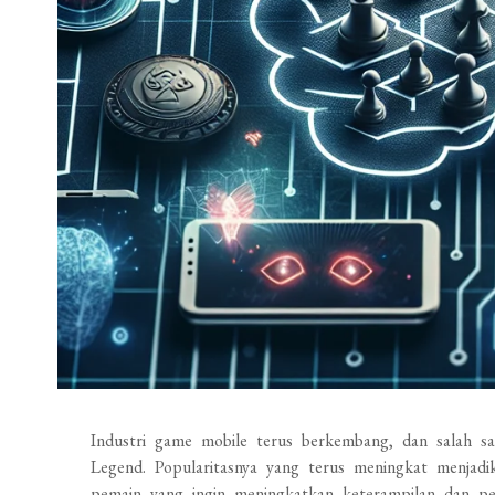
Industri game mobile terus berkembang, dan salah sa
Legend. Popularitasnya yang terus meningkat menjadi
pemain yang ingin meningkatkan keterampilan dan pe