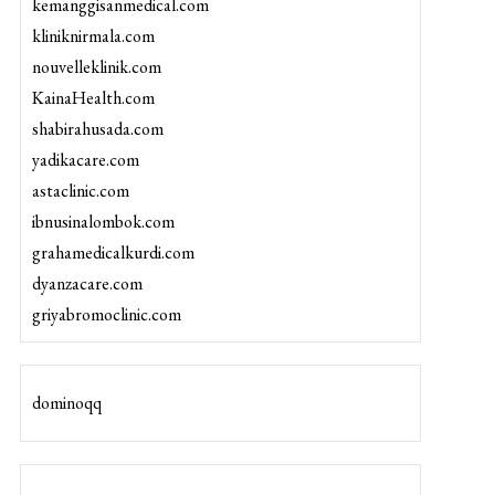
kemanggisanmedical.com
kliniknirmala.com
nouvelleklinik.com
KainaHealth.com
shabirahusada.com
yadikacare.com
astaclinic.com
ibnusinalombok.com
grahamedicalkurdi.com
dyanzacare.com
griyabromoclinic.com
dominoqq