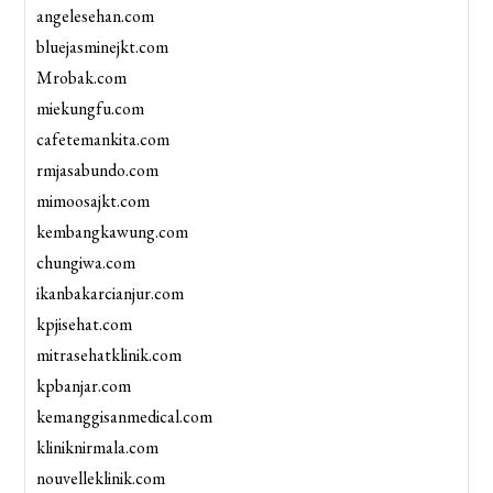
angelesehan.com
bluejasminejkt.com
Mrobak.com
miekungfu.com
cafetemankita.com
rmjasabundo.com
mimoosajkt.com
kembangkawung.com
chungiwa.com
ikanbakarcianjur.com
kpjisehat.com
mitrasehatklinik.com
kpbanjar.com
kemanggisanmedical.com
kliniknirmala.com
nouvelleklinik.com