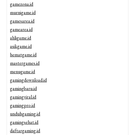
gamezona.id
murnigame.id
gamesarea.id
gamearea.id
ahligame.id
asikgame.id
hematgame.id
mastergames.id
menugame.id
gamingdownload.id
gamingbaru.id
gamingviral.id
gamingpro.id
unduhgaming.id
gamingsehat.id
daftargaming.id