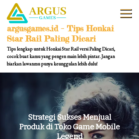
Skip
to
content
argusgames.id – Tips Honkai
Star Rail Paling Dicari
Tips lengkap untuk Honkai Star Rail versi Paling Dicari,
cocok buat kamu yang pengen main lebih pintar. Jangan
biarkan lawanmu punya keunggulan lebih dulu!
Strategi Sukses Menjual
Produk di Toko Game Mobile
Legend