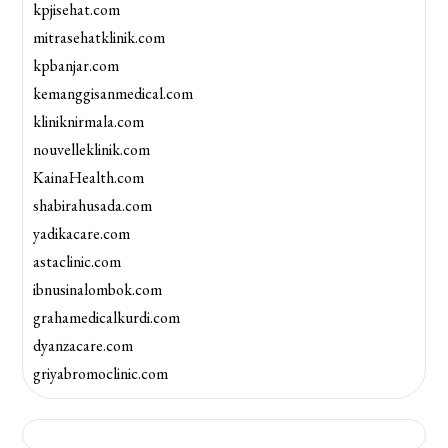
kpjisehat.com
mitrasehatklinik.com
kpbanjar.com
kemanggisanmedical.com
kliniknirmala.com
nouvelleklinik.com
KainaHealth.com
shabirahusada.com
yadikacare.com
astaclinic.com
ibnusinalombok.com
grahamedicalkurdi.com
dyanzacare.com
griyabromoclinic.com