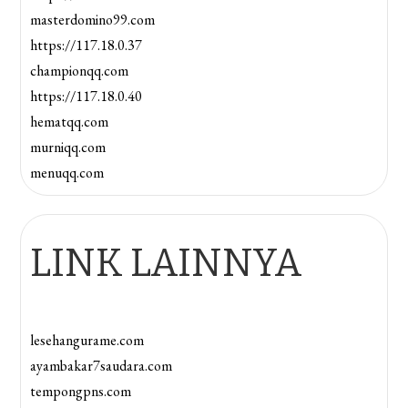
masterdomino99.com
https://117.18.0.37
championqq.com
https://117.18.0.40
hematqq.com
murniqq.com
menuqq.com
LINK LAINNYA
lesehangurame.com
ayambakar7saudara.com
tempongpns.com