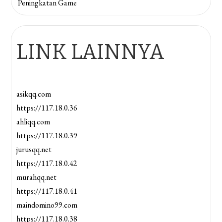
Peningkatan Game
LINK LAINNYA
asikqq.com
https://117.18.0.36
ahliqq.com
https://117.18.0.39
jurusqq.net
https://117.18.0.42
murahqq.net
https://117.18.0.41
maindomino99.com
https://117.18.0.38