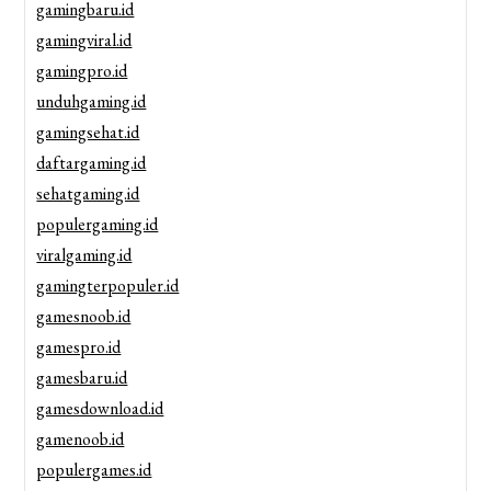
gamingbaru.id
gamingviral.id
gamingpro.id
unduhgaming.id
gamingsehat.id
daftargaming.id
sehatgaming.id
populergaming.id
viralgaming.id
gamingterpopuler.id
gamesnoob.id
gamespro.id
gamesbaru.id
gamesdownload.id
gamenoob.id
populergames.id