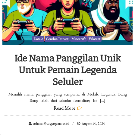
Dota 2
Genshin Impact
Minecraft
Valorant
Ide Nama Panggilan Unik
Untuk Pemain Legenda
Seluler
Memilih nama panggilan yang sempurna di Mobile Legends: Bang
Bang lebih dari sekadar formalitas; Ini […]
Read More
admin@argusgames.id
August 15, 2025