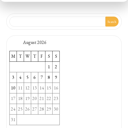
Search
August 2026
M
T
W
T
F
S
S
1
2
3
4
5
6
7
8
9
10
11
12
13
14
15
16
17
18
19
20
21
22
23
24
25
26
27
28
29
30
31