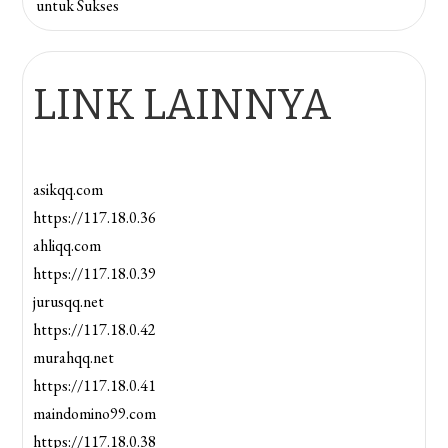
untuk Sukses
LINK LAINNYA
asikqq.com
https://117.18.0.36
ahliqq.com
https://117.18.0.39
jurusqq.net
https://117.18.0.42
murahqq.net
https://117.18.0.41
maindomino99.com
https://117.18.0.38