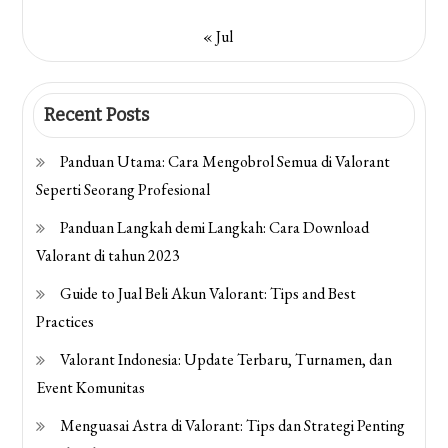
« Jul
Recent Posts
Panduan Utama: Cara Mengobrol Semua di Valorant
Seperti Seorang Profesional
Panduan Langkah demi Langkah: Cara Download
Valorant di tahun 2023
Guide to Jual Beli Akun Valorant: Tips and Best
Practices
Valorant Indonesia: Update Terbaru, Turnamen, dan
Event Komunitas
Menguasai Astra di Valorant: Tips dan Strategi Penting