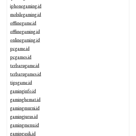
iphonegaming.id
mobilegaming.id
offlinegame.id
offlinegaming.id
onlinegaming.id
pcgame.id
pcgames.id
terbarugame.id
terbarugames.id
tipsgame.id
gaminginfo.id
gaminghemat.id
gamingmurni.id
gamingjurus.id
gamingmenu.id
gamingasik.id