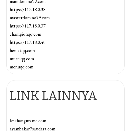
maindomino99.com
https://117.18.0.38
masterdomino99.com
https://117.18.0.37
championqq.com
https://117.18.0.40
hematqq.com
murniqq.com
menuqq.com
LINK LAINNYA
lesehangurame.com
ayambakar7saudara.com