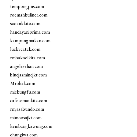
tempongpns.com
roemahkuliner.com
saoenkkito.com
handayaniprima.com
kampungmakan.com
luckycatck.com
rmbakoelkita.com
angelesehan.com
bluejasminejkt.com
Mrobak.com
miekungfu.com
cafetemankita.com
rmjasabundo.com
mimoosajkt.com
kembangkawung.com
chungiwa.com