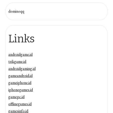
dominoqq
Links
androidgame.id
trikgame.id
androidgaming.id
gameandroid.id
gameiphone.id
iphonegames.id
gamepc.id
offlinegames.id
gamesinfo.id