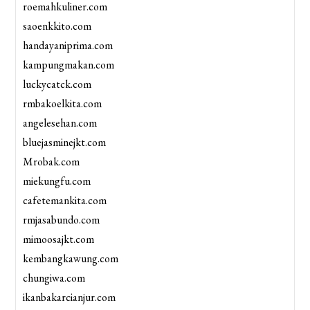
roemahkuliner.com
saoenkkito.com
handayaniprima.com
kampungmakan.com
luckycatck.com
rmbakoelkita.com
angelesehan.com
bluejasminejkt.com
Mrobak.com
miekungfu.com
cafetemankita.com
rmjasabundo.com
mimoosajkt.com
kembangkawung.com
chungiwa.com
ikanbakarcianjur.com