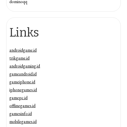
dominoqq
Links
androidgame.id
trikgame.id
androidgaming.id
gameandroid.id
gameiphone.id
iphonegames.id
gamepc.id
offlinegames.id
gamesinfo.id
mobilegames.id