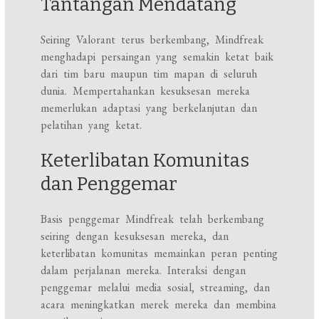
Tantangan Mendatang
Seiring Valorant terus berkembang, Mindfreak
menghadapi persaingan yang semakin ketat baik
dari tim baru maupun tim mapan di seluruh
dunia. Mempertahankan kesuksesan mereka
memerlukan adaptasi yang berkelanjutan dan
pelatihan yang ketat.
Keterlibatan Komunitas
dan Penggemar
Basis penggemar Mindfreak telah berkembang
seiring dengan kesuksesan mereka, dan
keterlibatan komunitas memainkan peran penting
dalam perjalanan mereka. Interaksi dengan
penggemar melalui media sosial, streaming, dan
acara meningkatkan merek mereka dan membina