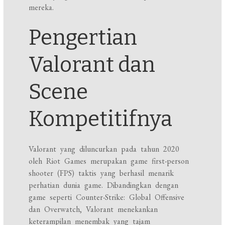
mereka.
Pengertian
Valorant dan
Scene
Kompetitifnya
Valorant yang diluncurkan pada tahun 2020
oleh Riot Games merupakan game first-person
shooter (FPS) taktis yang berhasil menarik
perhatian dunia game. Dibandingkan dengan
game seperti Counter-Strike: Global Offensive
dan Overwatch, Valorant menekankan
keterampilan menembak yang tajam