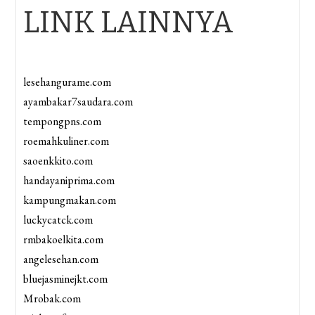
LINK LAINNYA
lesehangurame.com
ayambakar7saudara.com
tempongpns.com
roemahkuliner.com
saoenkkito.com
handayaniprima.com
kampungmakan.com
luckycatck.com
rmbakoelkita.com
angelesehan.com
bluejasminejkt.com
Mrobak.com