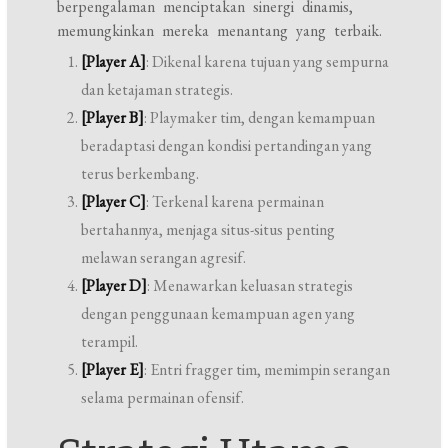
berpengalaman menciptakan sinergi dinamis,
memungkinkan mereka menantang yang terbaik.
[Player A]
: Dikenal karena tujuan yang sempurna
dan ketajaman strategis.
[Player B]
: Playmaker tim, dengan kemampuan
beradaptasi dengan kondisi pertandingan yang
terus berkembang.
[Player C]
: Terkenal karena permainan
bertahannya, menjaga situs-situs penting
melawan serangan agresif.
[Player D]
: Menawarkan keluasan strategis
dengan penggunaan kemampuan agen yang
terampil.
[Player E]
: Entri fragger tim, memimpin serangan
selama permainan ofensif.