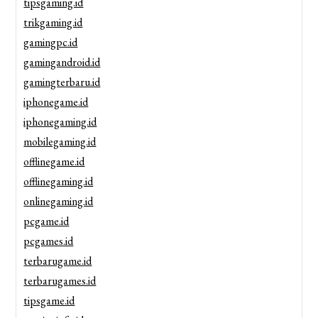
tipsgaming.id
trikgaming.id
gamingpc.id
gamingandroid.id
gamingterbaru.id
iphonegame.id
iphonegaming.id
mobilegaming.id
offlinegame.id
offlinegaming.id
onlinegaming.id
pcgame.id
pcgames.id
terbarugame.id
terbarugames.id
tipsgame.id