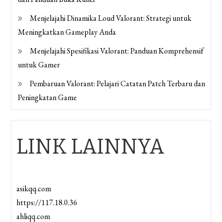
Menjelajahi Dinamika Loud Valorant: Strategi untuk
Meningkatkan Gameplay Anda
Menjelajahi Spesifikasi Valorant: Panduan Komprehensif
untuk Gamer
Pembaruan Valorant: Pelajari Catatan Patch Terbaru dan
Peningkatan Game
LINK LAINNYA
asikqq.com
https://117.18.0.36
ahliqq.com