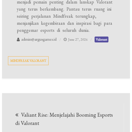
menjadi pemain penting dalam lanskap Valorant
yang terus berkembang. Pantau terus ruang ini
seiring perjalanan Mindfreak terungkap,
menjanjikan kegembiraan dan inspirasi bagi para
penggemar esports di seluruh dunia.
admin@argusgames.id
June 27, 2026
Valorant
MINDFREAK VALORANT
Post
Valiant Rise: Menjelajahi Booming Esports
navigation
di Valorant