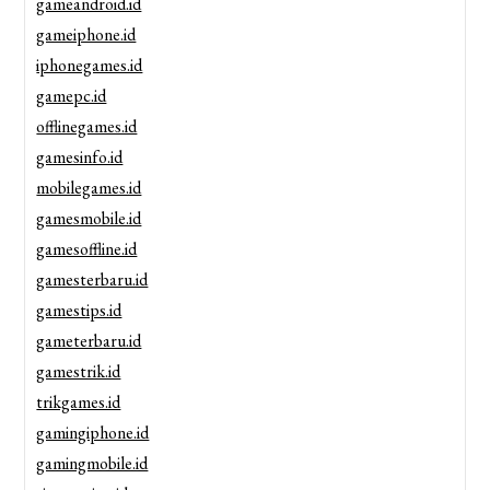
gameandroid.id
gameiphone.id
iphonegames.id
gamepc.id
offlinegames.id
gamesinfo.id
mobilegames.id
gamesmobile.id
gamesoffline.id
gamesterbaru.id
gamestips.id
gameterbaru.id
gamestrik.id
trikgames.id
gamingiphone.id
gamingmobile.id