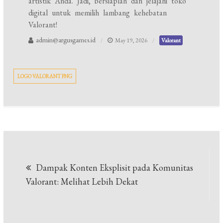
artistik Anda. Jadi, bersiaplah dan jelajahi toko
digital untuk memilih lambang kehebatan
Valorant!
admin@argusgames.id
May 19, 2026
Valorant
LOGO VALORANT PNG
Post
Dampak Konten Eksplisit pada Komunitas
navigation
Valorant: Melihat Lebih Dekat