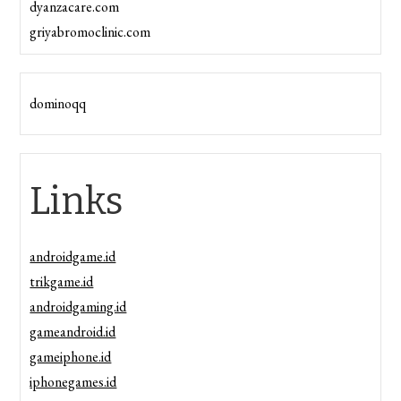
dyanzacare.com
griyabromoclinic.com
dominoqq
Links
androidgame.id
trikgame.id
androidgaming.id
gameandroid.id
gameiphone.id
iphonegames.id