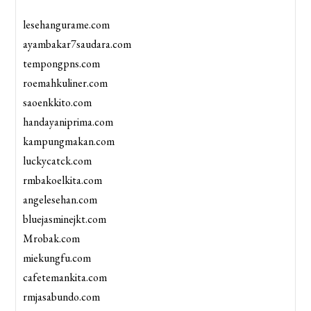
lesehangurame.com
ayambakar7saudara.com
tempongpns.com
roemahkuliner.com
saoenkkito.com
handayaniprima.com
kampungmakan.com
luckycatck.com
rmbakoelkita.com
angelesehan.com
bluejasminejkt.com
Mrobak.com
miekungfu.com
cafetemankita.com
rmjasabundo.com