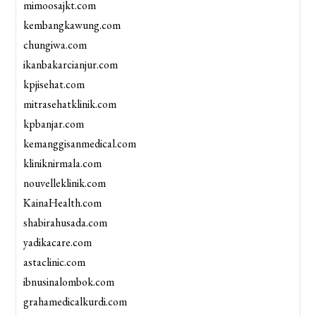
mimoosajkt.com
kembangkawung.com
chungiwa.com
ikanbakarcianjur.com
kpjisehat.com
mitrasehatklinik.com
kpbanjar.com
kemanggisanmedical.com
kliniknirmala.com
nouvelleklinik.com
KainaHealth.com
shabirahusada.com
yadikacare.com
astaclinic.com
ibnusinalombok.com
grahamedicalkurdi.com