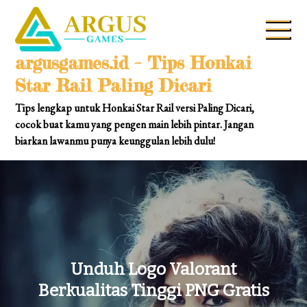
Skip
to
content
argusgames.id – Tips Honkai
Star Rail Paling Dicari
Tips lengkap untuk Honkai Star Rail versi Paling Dicari,
cocok buat kamu yang pengen main lebih pintar. Jangan
biarkan lawanmu punya keunggulan lebih dulu!
Unduh Logo Valorant
Berkualitas Tinggi PNG Gratis