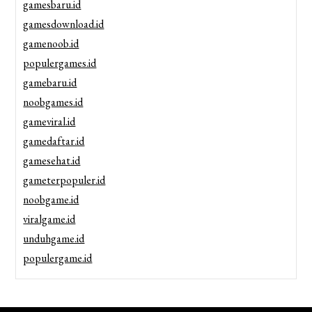
gamesbaru.id
gamesdownload.id
gamenoob.id
populergames.id
gamebaru.id
noobgames.id
gameviral.id
gamedaftar.id
gamesehat.id
gameterpopuler.id
noobgame.id
viralgame.id
unduhgame.id
populergame.id