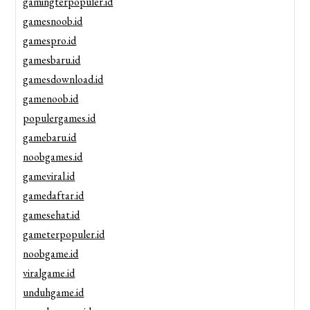
gamingterpopuler.id
gamesnoob.id
gamespro.id
gamesbaru.id
gamesdownload.id
gamenoob.id
populergames.id
gamebaru.id
noobgames.id
gameviral.id
gamedaftar.id
gamesehat.id
gameterpopuler.id
noobgame.id
viralgame.id
unduhgame.id