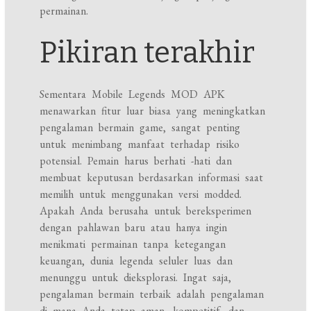
permainan.
Pikiran terakhir
Sementara Mobile Legends MOD APK
menawarkan fitur luar biasa yang meningkatkan
pengalaman bermain game, sangat penting
untuk menimbang manfaat terhadap risiko
potensial. Pemain harus berhati -hati dan
membuat keputusan berdasarkan informasi saat
memilih untuk menggunakan versi modded.
Apakah Anda berusaha untuk bereksperimen
dengan pahlawan baru atau hanya ingin
menikmati permainan tanpa ketegangan
keuangan, dunia legenda seluler luas dan
menunggu untuk dieksplorasi. Ingat saja,
pengalaman bermain terbaik adalah pengalaman
di mana Anda tetap aman, kompetitif, dan