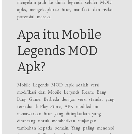
menyelam jauh ke dunia legenda seluler MOD
apks, mengeksplorasi fitur, manfaat, dan risiko
potensial mereka.
Apa itu Mobile
Legends MOD
Apk?
Mobile Legends MOD Apk adalah versi
modifikasi dari Mobile Legends Resmi: Bang
Bang Game. Berbeda dengan versi standar yang
tersedia di Play Store, APK modded ini
menawarkan fitur yang ditingkatkan yang
dirancang untuk memberikan tunjangan
tambahan kepada pemain. Yang paling menonjol