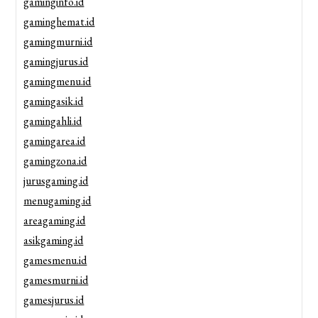
gaminginfo.id
gaminghemat.id
gamingmurni.id
gamingjurus.id
gamingmenu.id
gamingasik.id
gamingahli.id
gamingarea.id
gamingzona.id
jurusgaming.id
menugaming.id
areagaming.id
asikgaming.id
gamesmenu.id
gamesmurni.id
gamesjurus.id