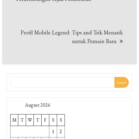
Profil Mobile Legend: Tips and Trik Menarik
untuk Pemain Baru
Search
August 2026
M
T
W
T
F
S
S
1
2