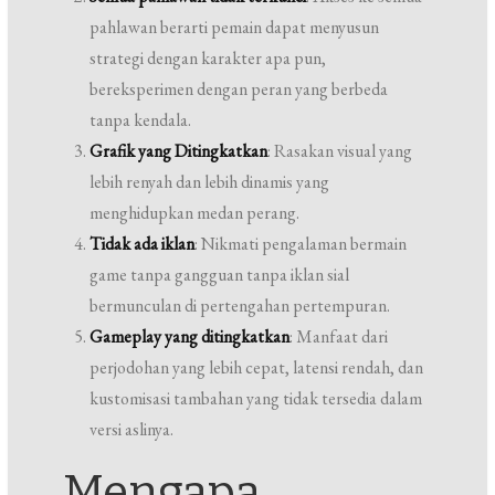
pahlawan berarti pemain dapat menyusun
strategi dengan karakter apa pun,
bereksperimen dengan peran yang berbeda
tanpa kendala.
Grafik yang Ditingkatkan
: Rasakan visual yang
lebih renyah dan lebih dinamis yang
menghidupkan medan perang.
Tidak ada iklan
: Nikmati pengalaman bermain
game tanpa gangguan tanpa iklan sial
bermunculan di pertengahan pertempuran.
Gameplay yang ditingkatkan
: Manfaat dari
perjodohan yang lebih cepat, latensi rendah, dan
kustomisasi tambahan yang tidak tersedia dalam
versi aslinya.
Mengapa