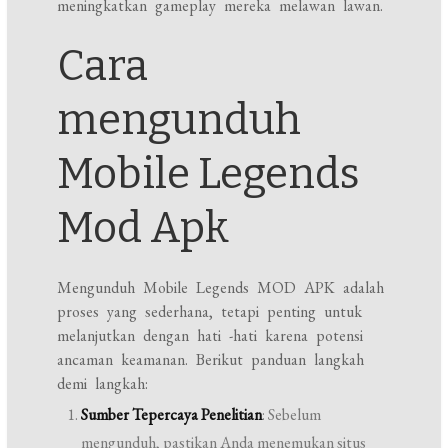
meningkatkan gameplay mereka melawan lawan.
Cara
mengunduh
Mobile Legends
Mod Apk
Mengunduh Mobile Legends MOD APK adalah
proses yang sederhana, tetapi penting untuk
melanjutkan dengan hati -hati karena potensi
ancaman keamanan. Berikut panduan langkah
demi langkah:
Sumber Tepercaya Penelitian
: Sebelum
mengunduh, pastikan Anda menemukan situs