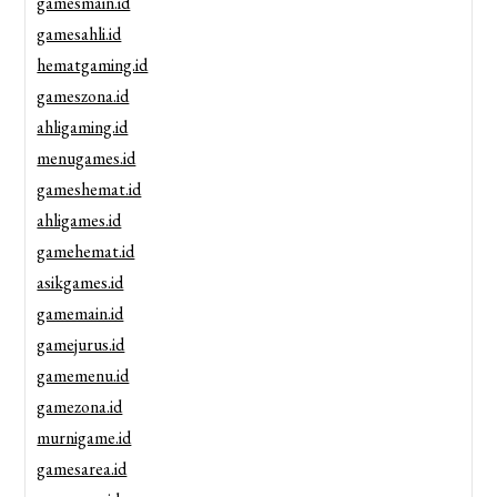
gamesmain.id
gamesahli.id
hematgaming.id
gameszona.id
ahligaming.id
menugames.id
gameshemat.id
ahligames.id
gamehemat.id
asikgames.id
gamemain.id
gamejurus.id
gamemenu.id
gamezona.id
murnigame.id
gamesarea.id