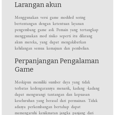
Larangan akun
Menggunakan versi game modded sering
bertentangan dengan ketentuan layanan
pengembang game asli. Pemain yang tertangkap
menggunakan mod risiko seperti itu dilarang
akun mereka, yang dapat mengakibatkan
kehilangan semua kemajuan dan pembelian.
Perpanjangan Pengalaman
Game
Meskipun memiliki sumber daya yang tidak
terbatas kedengarannya menarik, kadang -kadang
dapat mengurangi tantangan dan kepuasan
keseluruhan yang berasal dari permainan. Tidak
adanya perkembangan bertahap dapat
memengaruhi kenikmatan jangka panjang dari