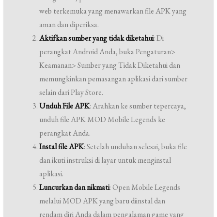
web terkemuka yang menawarkan file APK yang
aman dan diperiksa.
Aktifkan sumber yang tidak diketahui
: Di
perangkat Android Anda, buka Pengaturan>
Keamanan> Sumber yang Tidak Diketahui dan
memungkinkan pemasangan aplikasi dari sumber
selain dari Play Store.
Unduh File APK
: Arahkan ke sumber tepercaya,
unduh file APK MOD Mobile Legends ke
perangkat Anda.
Instal file APK
: Setelah unduhan selesai, buka file
dan ikuti instruksi di layar untuk menginstal
aplikasi.
Luncurkan dan nikmati
: Open Mobile Legends
melalui MOD APK yang baru diinstal dan
rendam diri Anda dalam pengalaman game yang