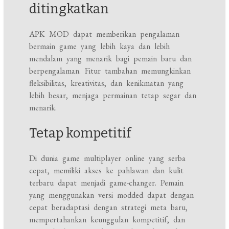
ditingkatkan
APK MOD dapat memberikan pengalaman
bermain game yang lebih kaya dan lebih
mendalam yang menarik bagi pemain baru dan
berpengalaman. Fitur tambahan memungkinkan
fleksibilitas, kreativitas, dan kenikmatan yang
lebih besar, menjaga permainan tetap segar dan
menarik.
Tetap kompetitif
Di dunia game multiplayer online yang serba
cepat, memiliki akses ke pahlawan dan kulit
terbaru dapat menjadi game-changer. Pemain
yang menggunakan versi modded dapat dengan
cepat beradaptasi dengan strategi meta baru,
mempertahankan keunggulan kompetitif, dan