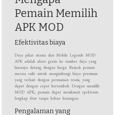
Pemain Memilih
APK MOD
Efektivitas biaya
Daya pikat utama dari Mobile Legends MOD
APK adalah akses gratis ke sumber daya yang
biasanya datang dengan harga. Banyak pemain
merasa sulit untuk mengimbangi biaya premium
yang terkait dengan permainan resmi, yang
dapat dengan cepat bertambah. Dengan memilih
MOD APK, pemain dapat menikmati spektrum
lengkap fitur tanpa beban keuangan.
Pengalaman yang