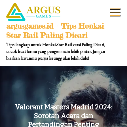
Skip
to
content
argusgames.id – Tips Honkai
Star Rail Paling Dicari
Tips lengkap untuk Honkai Star Rail versi Paling Dicari,
cocok buat kamu yang pengen main lebih pintar. Jangan
biarkan lawanmu punya keunggulan lebih dulu!
Valorant Masters Madrid 2024:
Sorotan Acara dan
Pertandingan Penting