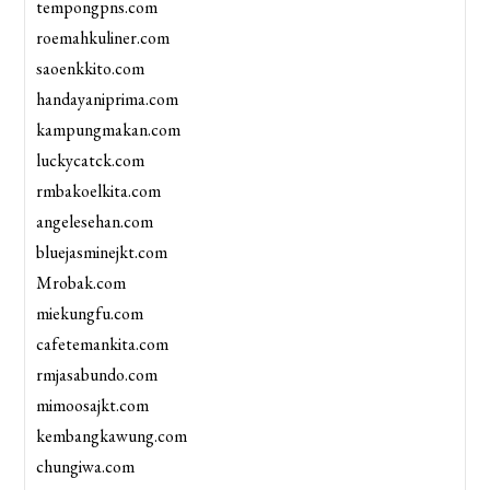
tempongpns.com
roemahkuliner.com
saoenkkito.com
handayaniprima.com
kampungmakan.com
luckycatck.com
rmbakoelkita.com
angelesehan.com
bluejasminejkt.com
Mrobak.com
miekungfu.com
cafetemankita.com
rmjasabundo.com
mimoosajkt.com
kembangkawung.com
chungiwa.com