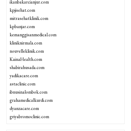
ikanbakarcianjur.com
kpjisehat.com
mitrasehatklinik.com
kpbanjar.com
kemanggisanmedical.com
kliniknirmala.com
nouvelleklinik.com
KainaHealth.com
shabirahusada.com
yadikacare.com
astaclinic.com
ibnusinalombok.com
grahamedicalkurdi.com
dyanzacare.com
griyabromoclinic.com