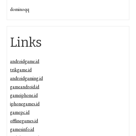
dominoqq
Links
androidgame.id
trikgame.id
androidgaming.id
gameandroid.id
gameiphone.id
iphonegames.id
gamepc.id
offlinegames.id
gamesinfo.id