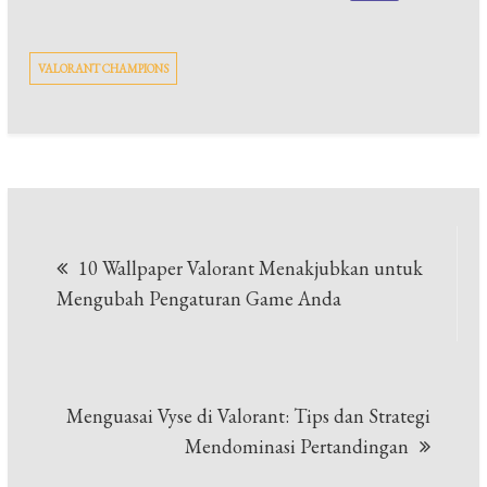
VALORANT CHAMPIONS
Post
10 Wallpaper Valorant Menakjubkan untuk
navigation
Mengubah Pengaturan Game Anda
Menguasai Vyse di Valorant: Tips dan Strategi
Mendominasi Pertandingan