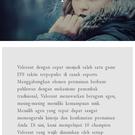
Valorant dengan cepat menjadi salah satu game
FPS taktis terpopuler di ranah esports.
Menggabungkan elemen permainan berbasis
pahlawan dengan mekanisme penembak
tradisional, Valorant menawarkan beragam agen,
masing-masing memiliki kemampuan unik.
Memilih agen yang tepat dapat sangat
memengaruhi kinerja dan kenikmatan permainan
Anda. Di sini, kami mempelajari 10 champion
Valorant yang wajib dimainkan oleh setiap