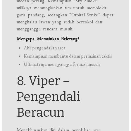
medan perang. Kemampuan “Sky Smoke”
miliknya memungkinkan tim untuk memblokir
garis pandang, sedangkan “Orbital Strike” dapat
menghalau lawan yang sudah bercokol dan
mengganggu rencana musuh.
Mengapa Memainkan Belerang?
Ahli pengendalian area
Kemampuan membantu dalam permainan taktis
Ultimatenya mengganggu formasi musuh
8. Viper –
Pengendali
Beracun
Mengkhususkan diri dalam penolakan area,