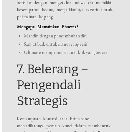
berisiko dengan mengetahui bahwa dia memiliki
kesempatan kedua, menjadikannya favorit untuk
permainan kopling.
Mengapa Memainkan Phoenix?
Mandiri dengan penyembuhan diri
Sangat baik untuk manuver agresif
Ultimate mempromosikan taktik yang berani
7. Belerang –
Pengendali
Strategis
Kemampuan kontrol area Brimstone
menjadikannya pemain kunci dalam membentuk