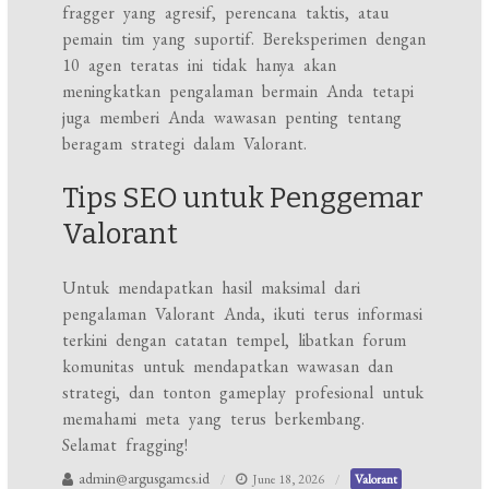
fragger yang agresif, perencana taktis, atau
pemain tim yang suportif. Bereksperimen dengan
10 agen teratas ini tidak hanya akan
meningkatkan pengalaman bermain Anda tetapi
juga memberi Anda wawasan penting tentang
beragam strategi dalam Valorant.
Tips SEO untuk Penggemar
Valorant
Untuk mendapatkan hasil maksimal dari
pengalaman Valorant Anda, ikuti terus informasi
terkini dengan catatan tempel, libatkan forum
komunitas untuk mendapatkan wawasan dan
strategi, dan tonton gameplay profesional untuk
memahami meta yang terus berkembang.
Selamat fragging!
admin@argusgames.id
June 18, 2026
Valorant