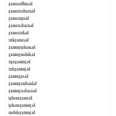
gamesoffline.id
gamesterbaru.id
gamestips.id
gameterbaru.id
gamestrik.id
trikgames.id
gamingiphone.id
gamingmobile.id
tipsgaming.id
trikgaming.id
gamingpc.id
gamingandroid.id
gamingterbaru.id
iphonegame.id
iphonegaming.id
mobilegaming.id