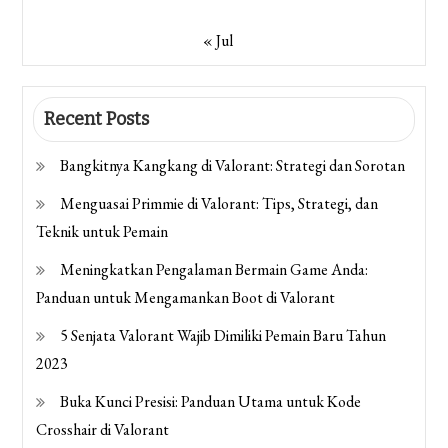
« Jul
Recent Posts
Bangkitnya Kangkang di Valorant: Strategi dan Sorotan
Menguasai Primmie di Valorant: Tips, Strategi, dan
Teknik untuk Pemain
Meningkatkan Pengalaman Bermain Game Anda:
Panduan untuk Mengamankan Boot di Valorant
5 Senjata Valorant Wajib Dimiliki Pemain Baru Tahun
2023
Buka Kunci Presisi: Panduan Utama untuk Kode
Crosshair di Valorant