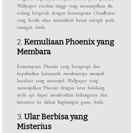
Wallpaper resolusi tinggi yang menampilkan dia
sedang bergerak dengan kemampuan Cloudburst
yang ikonik akan menambah kesan energik pada
ruangan Anda.
2.
Kemuliaan Phoenix yang
Membara
Kemampuan Phoenix yang berapi-api dan
kepribadian karismatik membuatnya menjadi
karakter yang menonjol. Wallpaper yang
menonjolkan Phoenix dengan latar belakang
nyala api dapat memberikan kehangatan dan
intensitas ke dalam lingkungan game Anda.
3.
Ular Berbisa yang
Misterius