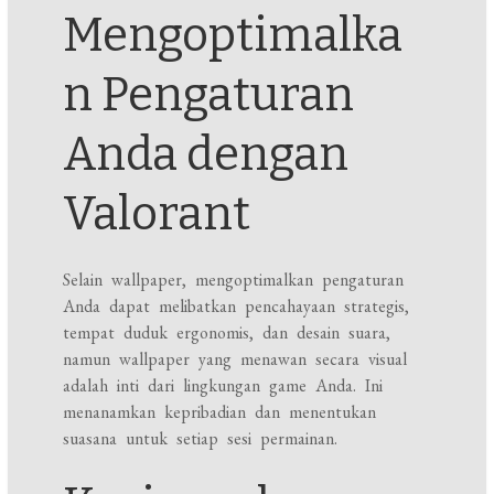
Mengoptimalka
n Pengaturan
Anda dengan
Valorant
Selain wallpaper, mengoptimalkan pengaturan
Anda dapat melibatkan pencahayaan strategis,
tempat duduk ergonomis, dan desain suara,
namun wallpaper yang menawan secara visual
adalah inti dari lingkungan game Anda. Ini
menanamkan kepribadian dan menentukan
suasana untuk setiap sesi permainan.