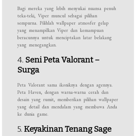
Bagi mereka yang lebih menyukai nuansa penuh
teka-teki, Viper muncul sebagai pilihan
sempurna. Pilihlah wallpaper atmosfer gelap
yang menampilkan Viper dan kemampuan
beracunnya untuk menciptakan latar belakang
yang menegangkan.
4.
Seni Peta Valorant –
Surga
Peta Valorant sama ikoniknya dengan agennya.
Peta Haven, dengan warna-warna cerah dan
desain yang rumit, memberikan pilihan wallpaper
yang detail dan mendalam yang membawa Anda
ke dunia game.
5.
Keyakinan Tenang Sage