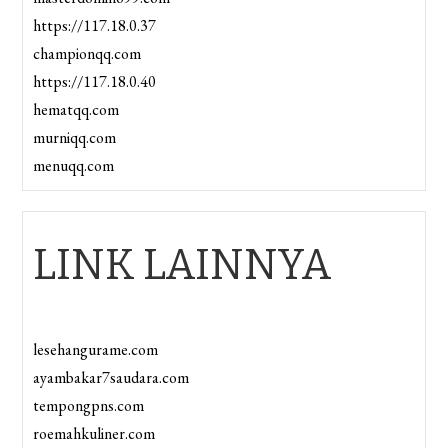
https://117.18.0.37
championqq.com
https://117.18.0.40
hematqq.com
murniqq.com
menuqq.com
LINK LAINNYA
lesehangurame.com
ayambakar7saudara.com
tempongpns.com
roemahkuliner.com