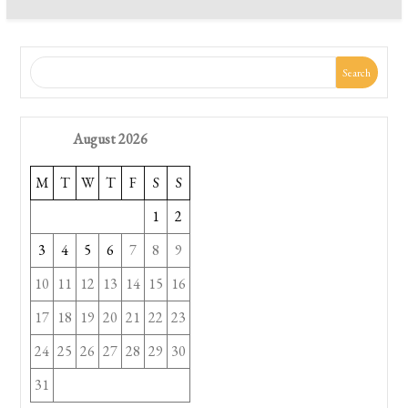
Search
August 2026
M
T
W
T
F
S
S
1
2
3
4
5
6
7
8
9
10
11
12
13
14
15
16
17
18
19
20
21
22
23
24
25
26
27
28
29
30
31