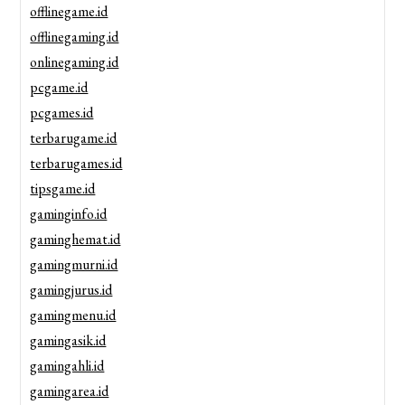
offlinegame.id
offlinegaming.id
onlinegaming.id
pcgame.id
pcgames.id
terbarugame.id
terbarugames.id
tipsgame.id
gaminginfo.id
gaminghemat.id
gamingmurni.id
gamingjurus.id
gamingmenu.id
gamingasik.id
gamingahli.id
gamingarea.id