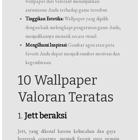
wallpaper dari Valorant menunjukkan
antusiasme Anda terhadap game tersebut.
Tinggikan Estetika:
Wallpaper yang dipilih
dengan baik melengkapi pengaturan game Anda,
menjadikannya menarik secara visual.
Mengilhami Inspirasi:
Gambar agen atau peta
favorit Anda dapat menjadi sumber motivasi dan
kegembiraan.
10 Wallpaper
Valoran Teratas
1.
Jett beraksi
Jett, yang dikenal karena kelincahan dan gaya
bergerak cepatnya, menjadi favorit para pemain.