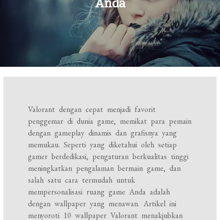
Anda
Valorant dengan cepat menjadi favorit
penggemar di dunia game, memikat para pemain
dengan gameplay dinamis dan grafisnya yang
memukau. Seperti yang diketahui oleh setiap
gamer berdedikasi, pengaturan berkualitas tinggi
meningkatkan pengalaman bermain game, dan
salah satu cara termudah untuk
mempersonalisasi ruang game Anda adalah
dengan wallpaper yang menawan. Artikel ini
menyoroti 10 wallpaper Valorant menakjubkan