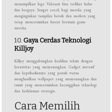
menampilkan logo Valorant bisa terlihat halus
dan bergaya. Sangat cocok bagi mereka yang
menginginkan tampilan bersih dan modern yang
tetap mencerminkan hasrat bermain game
mereka.
10.
Gaya Cerdas Teknologi
Killjoy
Killjoy menggabungkan keahlian teknis dengan
kreativitas yang menyenangkan. Gadget inovatif
dan kepribadiannya yang penuh warna
menghasilkan wallpaper yang menyenangkan dan
rumit yang mencerminkan kecanggihan teknologi
dan kedalaman strategis.
Cara Memilih