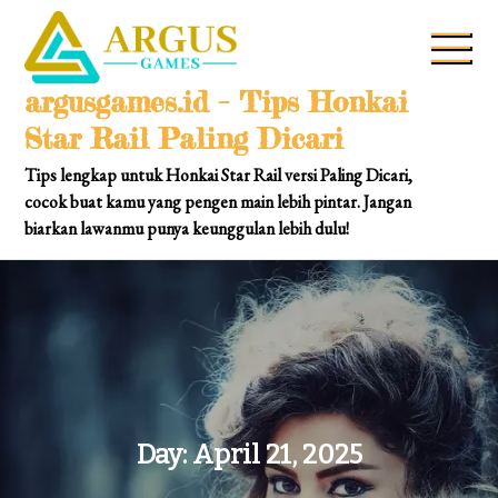
Skip
to
content
argusgames.id – Tips Honkai
Star Rail Paling Dicari
Tips lengkap untuk Honkai Star Rail versi Paling Dicari,
cocok buat kamu yang pengen main lebih pintar. Jangan
biarkan lawanmu punya keunggulan lebih dulu!
Day:
April 21, 2025