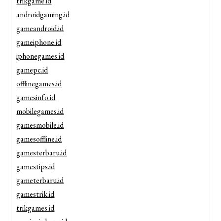
trikgame.id
androidgaming.id
gameandroid.id
gameiphone.id
iphonegames.id
gamepc.id
offlinegames.id
gamesinfo.id
mobilegames.id
gamesmobile.id
gamesoffline.id
gamesterbaru.id
gamestips.id
gameterbaru.id
gamestrik.id
trikgames.id