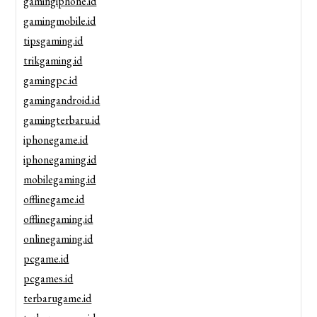
gamingiphone.id
gamingmobile.id
tipsgaming.id
trikgaming.id
gamingpc.id
gamingandroid.id
gamingterbaru.id
iphonegame.id
iphonegaming.id
mobilegaming.id
offlinegame.id
offlinegaming.id
onlinegaming.id
pcgame.id
pcgames.id
terbarugame.id