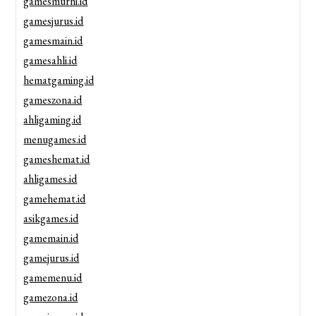
gamesmurni.id
gamesjurus.id
gamesmain.id
gamesahli.id
hematgaming.id
gameszona.id
ahligaming.id
menugames.id
gameshemat.id
ahligames.id
gamehemat.id
asikgames.id
gamemain.id
gamejurus.id
gamemenu.id
gamezona.id