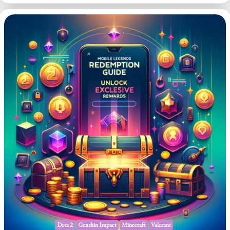
Dota 2
Genshin Impact
Minecraft
Valorant