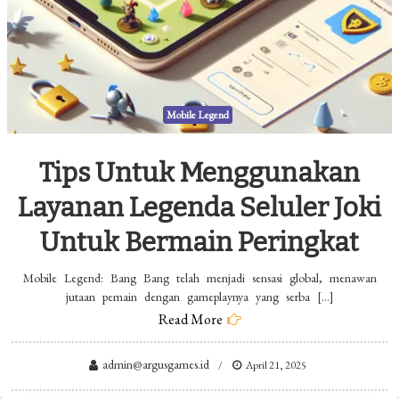
Mobile Legend
Tips Untuk Menggunakan
Layanan Legenda Seluler Joki
Untuk Bermain Peringkat
Mobile Legend: Bang Bang telah menjadi sensasi global, menawan
jutaan pemain dengan gameplaynya yang serba […]
Read More
admin@argusgames.id
April 21, 2025