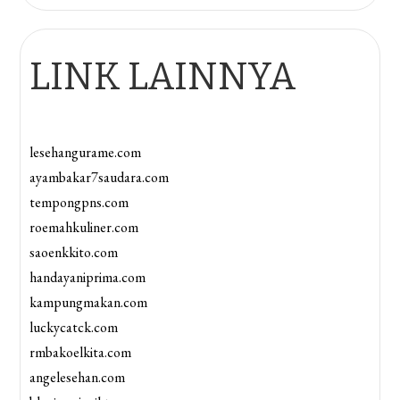
LINK LAINNYA
lesehangurame.com
ayambakar7saudara.com
tempongpns.com
roemahkuliner.com
saoenkkito.com
handayaniprima.com
kampungmakan.com
luckycatck.com
rmbakoelkita.com
angelesehan.com