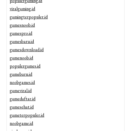
populergaming.id
viralgaming.id
gamingterpopuler.id
gamesnoob.id
gamespro.id
gamesbaru.id
gamesdownload.id
gamenoob.id
populergames.id
gamebaru.id
noobgames.id
gameviral.id
gamedaftar.id
gamesehat.id
gameterpopuler.id
noobgame.id