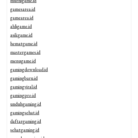
murnigame.id
gamesarea.id
gamearea.id
ahligame.id
asikgame.id
hematgame.id
mastergames.id
menugame.id
gamingdownload.id
gamingbaru.id
gamingviral.id
gamingpro.id
unduhgaming.id
gamingsehat.id
daftargaming.id
sehatgaming.id