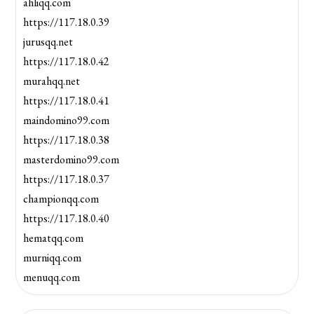
ahliqq.com
https://117.18.0.39
jurusqq.net
https://117.18.0.42
murahqq.net
https://117.18.0.41
maindomino99.com
https://117.18.0.38
masterdomino99.com
https://117.18.0.37
championqq.com
https://117.18.0.40
hematqq.com
murniqq.com
menuqq.com