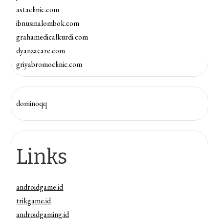
astaclinic.com
ibnusinalombok.com
grahamedicalkurdi.com
dyanzacare.com
griyabromoclinic.com
dominoqq
Links
androidgame.id
trikgame.id
androidgaming.id