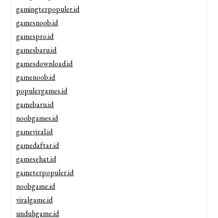
gamingterpopuler.id
gamesnoob.id
gamespro.id
gamesbaru.id
gamesdownload.id
gamenoob.id
populergames.id
gamebaru.id
noobgames.id
gameviral.id
gamedaftar.id
gamesehat.id
gameterpopuler.id
noobgame.id
viralgame.id
unduhgame.id