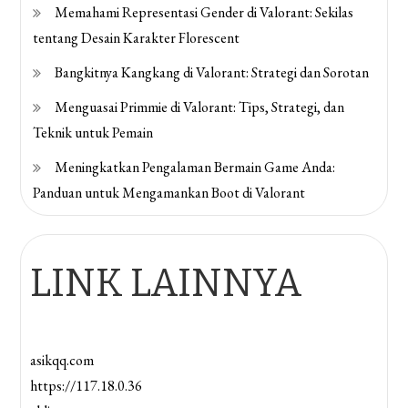
Memahami Representasi Gender di Valorant: Sekilas
tentang Desain Karakter Florescent
Bangkitnya Kangkang di Valorant: Strategi dan Sorotan
Menguasai Primmie di Valorant: Tips, Strategi, dan
Teknik untuk Pemain
Meningkatkan Pengalaman Bermain Game Anda:
Panduan untuk Mengamankan Boot di Valorant
LINK LAINNYA
asikqq.com
https://117.18.0.36