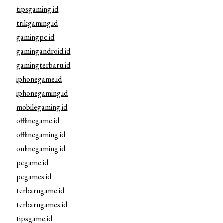
tipsgaming.id
trikgaming.id
gamingpc.id
gamingandroid.id
gamingterbaru.id
iphonegame.id
iphonegaming.id
mobilegaming.id
offlinegame.id
offlinegaming.id
onlinegaming.id
pcgame.id
pcgames.id
terbarugame.id
terbarugames.id
tipsgame.id