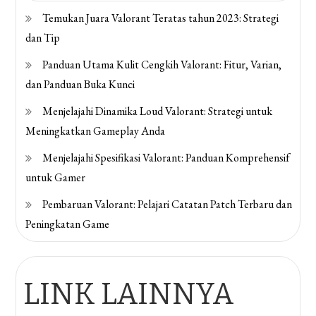
Temukan Juara Valorant Teratas tahun 2023: Strategi
dan Tip
Panduan Utama Kulit Cengkih Valorant: Fitur, Varian,
dan Panduan Buka Kunci
Menjelajahi Dinamika Loud Valorant: Strategi untuk
Meningkatkan Gameplay Anda
Menjelajahi Spesifikasi Valorant: Panduan Komprehensif
untuk Gamer
Pembaruan Valorant: Pelajari Catatan Patch Terbaru dan
Peningkatan Game
LINK LAINNYA