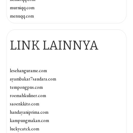
murniqq.com
menuqq.com
LINK LAINNYA
lesehangurame.com
ayambakar7saudara.com
tempongpns.com
roemahkuliner.com
saoenkkito.com
handayaniprima.com
kampungmakan.com
luckycatck.com