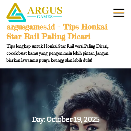
Skip
to
content
argusgames.id – Tips Honkai
Star Rail Paling Dicari
Tips lengkap untuk Honkai Star Rail versi Paling Dicari,
cocok buat kamu yang pengen main lebih pintar. Jangan
biarkan lawanmu punya keunggulan lebih dulu!
Day:
October 19, 2025