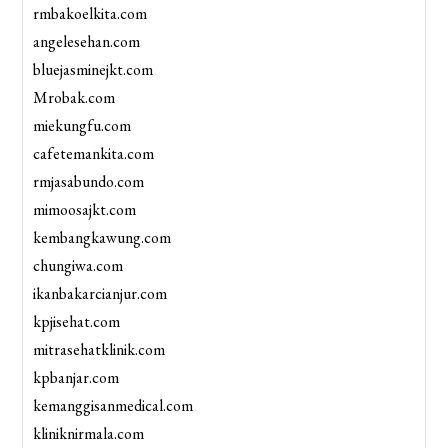
rmbakoelkita.com
angelesehan.com
bluejasminejkt.com
Mrobak.com
miekungfu.com
cafetemankita.com
rmjasabundo.com
mimoosajkt.com
kembangkawung.com
chungiwa.com
ikanbakarcianjur.com
kpjisehat.com
mitrasehatklinik.com
kpbanjar.com
kemanggisanmedical.com
kliniknirmala.com