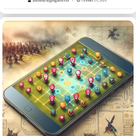
admin@argusgames.id
October 19, 2025