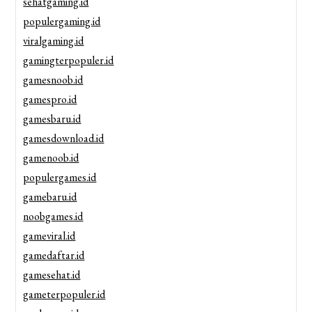
sehatgaming.id
populergaming.id
viralgaming.id
gamingterpopuler.id
gamesnoob.id
gamespro.id
gamesbaru.id
gamesdownload.id
gamenoob.id
populergames.id
gamebaru.id
noobgames.id
gameviral.id
gamedaftar.id
gamesehat.id
gameterpopuler.id