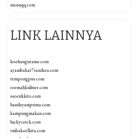
menuqq.com
LINK LAINNYA
lesehangurame.com
ayambakar7saudara.com
tempongpns.com
roemahkuliner.com
saoenkkito.com
handayaniprima.com
kampungmakan.com
luckycatck.com
rmbakoelkita.com