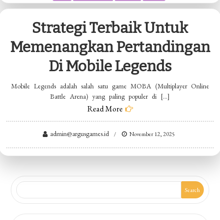
Strategi Terbaik Untuk
Memenangkan Pertandingan
Di Mobile Legends
Mobile Legends adalah salah satu game MOBA (Multiplayer Online
Battle Arena) yang paling populer di […]
Read More
admin@argusgames.id
November 12, 2025
Search