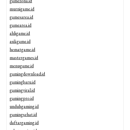
gamezona.id
murnigame.id
gamesarea.id
gamearea.id
ahligame.id
asikgame.id
hematgame.id
mastergames.id
menugame.id
gamingdownload.id
gamingbaru.id
gamingviral.id
gamingpro.id
unduhgaming.id
gamingsehat.id
daftargaming.id