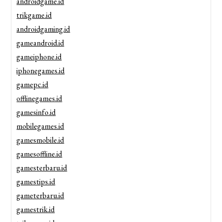
androidgame.id
trikgame.id
androidgaming.id
gameandroid.id
gameiphone.id
iphonegames.id
gamepc.id
offlinegames.id
gamesinfo.id
mobilegames.id
gamesmobile.id
gamesoffline.id
gamesterbaru.id
gamestips.id
gameterbaru.id
gamestrik.id