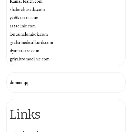
KainaHealth.com
shabirahusada.com
yadikacare.com
astaclinic.com
ibnusinalombok.com
grahamedicalkurdi.com
dyanzacare.com
griyabromoclinic.com
dominoqq
Links