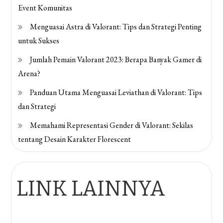
Event Komunitas
Menguasai Astra di Valorant: Tips dan Strategi Penting
untuk Sukses
Jumlah Pemain Valorant 2023: Berapa Banyak Gamer di
Arena?
Panduan Utama Menguasai Leviathan di Valorant: Tips
dan Strategi
Memahami Representasi Gender di Valorant: Sekilas
tentang Desain Karakter Florescent
LINK LAINNYA