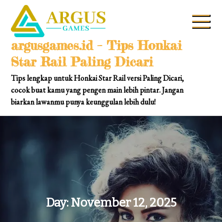
Skip
to
content
argusgames.id – Tips Honkai
Star Rail Paling Dicari
Tips lengkap untuk Honkai Star Rail versi Paling Dicari,
cocok buat kamu yang pengen main lebih pintar. Jangan
biarkan lawanmu punya keunggulan lebih dulu!
Day:
November 12, 2025