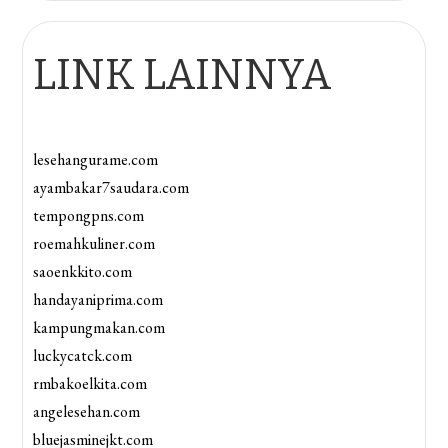
LINK LAINNYA
lesehangurame.com
ayambakar7saudara.com
tempongpns.com
roemahkuliner.com
saoenkkito.com
handayaniprima.com
kampungmakan.com
luckycatck.com
rmbakoelkita.com
angelesehan.com
bluejasminejkt.com