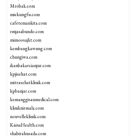
Mrobak.com
miekungfu.com
cafetemankita.com
rmjasabundo.com
mimoosajkt.com
kembangkawung.com
chungiwa.com
ikanbakarcianjur.com
kpjisehat.com
mitrasehatklinik.com
kpbanjar.com
kemanggisanmedical.com
kliniknirmala.com
nouvelleklinik.com
KainaHealth.com
shabirahusada.com