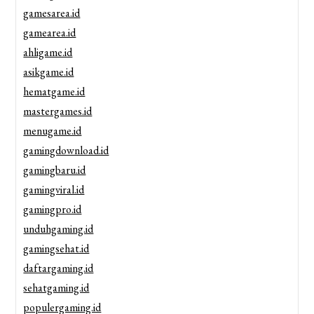
gamesarea.id
gamearea.id
ahligame.id
asikgame.id
hematgame.id
mastergames.id
menugame.id
gamingdownload.id
gamingbaru.id
gamingviral.id
gamingpro.id
unduhgaming.id
gamingsehat.id
daftargaming.id
sehatgaming.id
populergaming.id