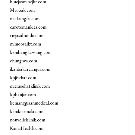
bluejasminejkt.com
Mrobak.com
miekungfu.com
cafetemankita.com
rmjasabundo.com
mimoosajkt.com
kembangkawung.com
chungiwa.com
ikanbakarcianjur.com
kpjisehat.com
mitrasehatklinik.com
kpbanjar.com
kemanggisanmedical.com
kliniknirmala.com
nouvelleklinik.com
KainaHealth.com