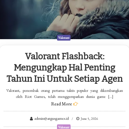
Valorant
Valorant Flashback:
Mengungkap Hal Penting
Tahun Ini Untuk Setiap Agen
Valorant, penembak orang pertama taktis populer yang dikembangkan
oleh Riot Games, telah menggemparkan dunia game […]
Read More
admin@argusgames.id
June 5, 2026
Valorant