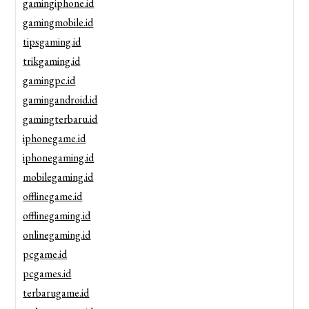
gamingiphone.id
gamingmobile.id
tipsgaming.id
trikgaming.id
gamingpc.id
gamingandroid.id
gamingterbaru.id
iphonegame.id
iphonegaming.id
mobilegaming.id
offlinegame.id
offlinegaming.id
onlinegaming.id
pcgame.id
pcgames.id
terbarugame.id