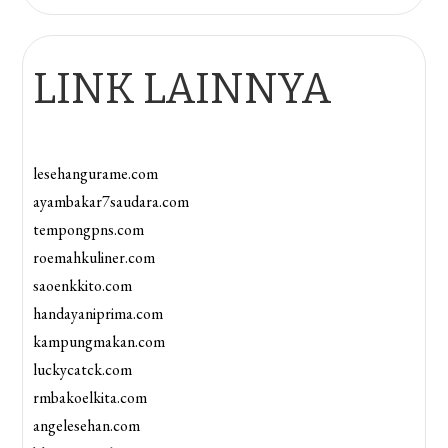
LINK LAINNYA
lesehangurame.com
ayambakar7saudara.com
tempongpns.com
roemahkuliner.com
saoenkkito.com
handayaniprima.com
kampungmakan.com
luckycatck.com
rmbakoelkita.com
angelesehan.com