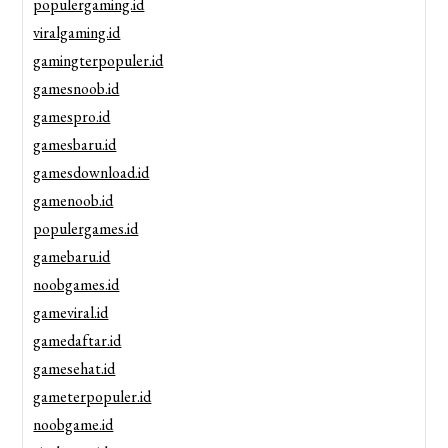
populergaming.id
viralgaming.id
gamingterpopuler.id
gamesnoob.id
gamespro.id
gamesbaru.id
gamesdownload.id
gamenoob.id
populergames.id
gamebaru.id
noobgames.id
gameviral.id
gamedaftar.id
gamesehat.id
gameterpopuler.id
noobgame.id