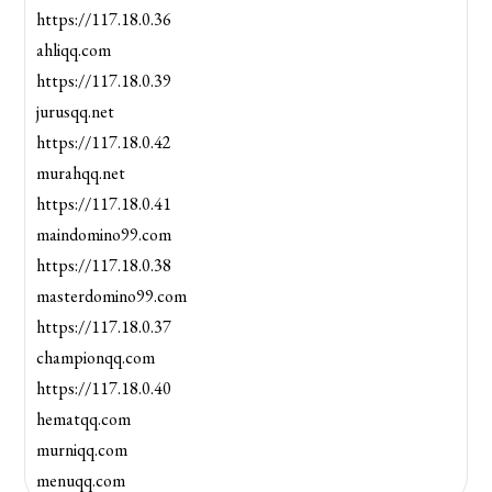
https://117.18.0.36
ahliqq.com
https://117.18.0.39
jurusqq.net
https://117.18.0.42
murahqq.net
https://117.18.0.41
maindomino99.com
https://117.18.0.38
masterdomino99.com
https://117.18.0.37
championqq.com
https://117.18.0.40
hematqq.com
murniqq.com
menuqq.com