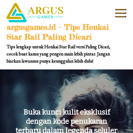
Skip
to
content
argusgames.id – Tips Honkai
Star Rail Paling Dicari
Tips lengkap untuk Honkai Star Rail versi Paling Dicari,
cocok buat kamu yang pengen main lebih pintar. Jangan
biarkan lawanmu punya keunggulan lebih dulu!
Buka kunci kulit eksklusif
dengan kode penukaran
terbaru dalam legenda seluler