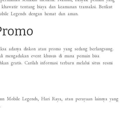
 khawatir tentang biaya dan keamanan transaksi. Berikut
Mobile Legends dengan hemat dan aman.
 Promo
ksa adanya diskon atau promo yang sedang berlangsung.
ali mengadakan event khusus di mana pemain bisa
n gratis. Carilah informasi terbaru melalui situs resmi
hun Mobile Legends, Hari Raya, atau perayaan lainnya yang
.