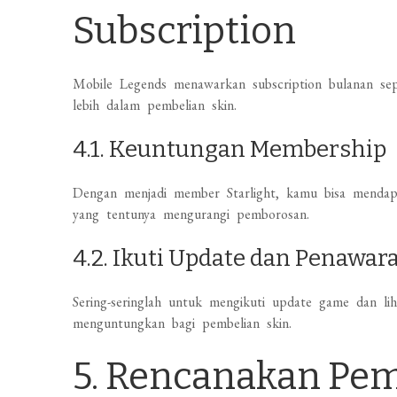
Subscription
Mobile Legends menawarkan subscription bulanan se
lebih dalam pembelian skin.
4.1. Keuntungan Membership
Dengan menjadi member Starlight, kamu bisa mendapa
yang tentunya mengurangi pemborosan.
4.2. Ikuti Update dan Penawa
Sering-seringlah untuk mengikuti update game dan 
menguntungkan bagi pembelian skin.
5. Rencanakan Pe