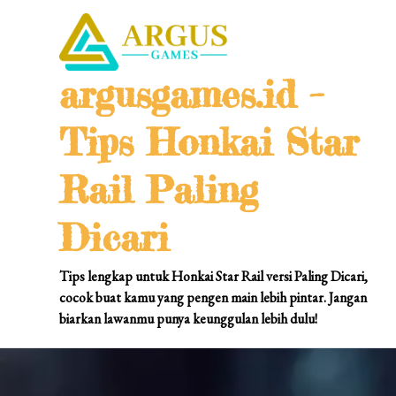
Skip
to
content
argusgames.id –
Tips Honkai Star
Rail Paling
Dicari
Tips lengkap untuk Honkai Star Rail versi Paling Dicari,
cocok buat kamu yang pengen main lebih pintar. Jangan
biarkan lawanmu punya keunggulan lebih dulu!