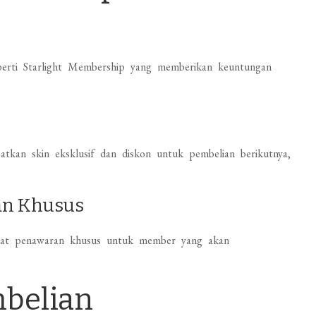
perti Starlight Membership yang memberikan keuntungan
tkan skin eksklusif dan diskon untuk pembelian berikutnya,
ran Khusus
lihat penawaran khusus untuk member yang akan
mbelian