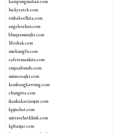
kampungmakan.com
luckycatck.com
rmbakoelkita.com
angelesehan.com
bluejasminejkt.com
Mrobak.com
miekungfu.com
cafetemankita.com
rmjasabundo.com
mimoosajkt.com
kembangkawung.com
chungiwa.com
ikanbakarcianjur.com
kpjisehat.com
mitrasehatklinik.com
kpbanjar.com