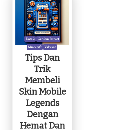
Dota 2
Genshin Impact
Minecraft
Valorant
Tips Dan
Trik
Membeli
Skin Mobile
Legends
Dengan
Hemat Dan