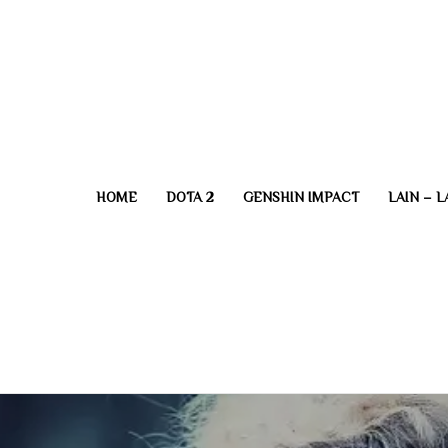
HOME
DOTA 2
GENSHIN IMPACT
LAIN – L