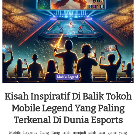
Mobile Legend
Kisah Inspiratif Di Balik Tokoh
Mobile Legend Yang Paling
Terkenal Di Dunia Esports
Mobile Legends: Bang Bang telah menjadi salah satu game yang