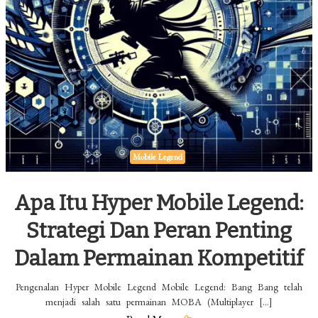
Mobile Legend
Apa Itu Hyper Mobile Legend:
Strategi Dan Peran Penting
Dalam Permainan Kompetitif
Pengenalan Hyper Mobile Legend Mobile Legend: Bang Bang telah
menjadi salah satu permainan MOBA (Multiplayer […]