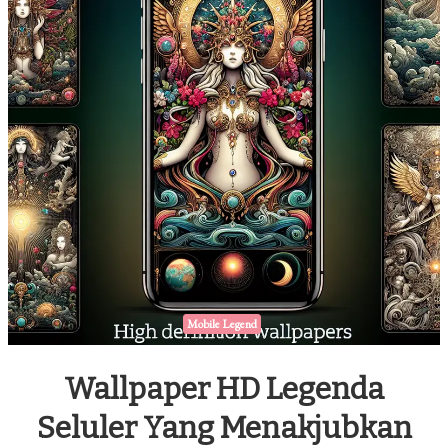
Mobile Legend
Wallpaper HD Legenda
Seluler Yang Menakjubkan