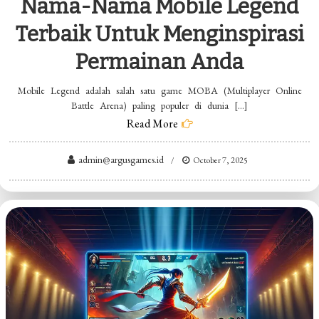
Nama-Nama Mobile Legend
Terbaik Untuk Menginspirasi
Permainan Anda
Mobile Legend adalah salah satu game MOBA (Multiplayer Online
Battle Arena) paling populer di dunia […]
Read More
admin@argusgames.id
October 7, 2025