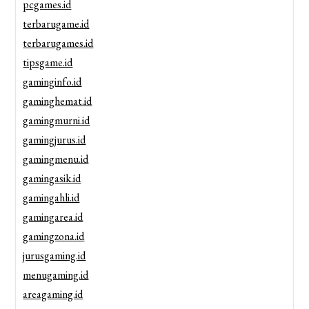
pcgames.id
terbarugame.id
terbarugames.id
tipsgame.id
gaminginfo.id
gaminghemat.id
gamingmurni.id
gamingjurus.id
gamingmenu.id
gamingasik.id
gamingahli.id
gamingarea.id
gamingzona.id
jurusgaming.id
menugaming.id
areagaming.id