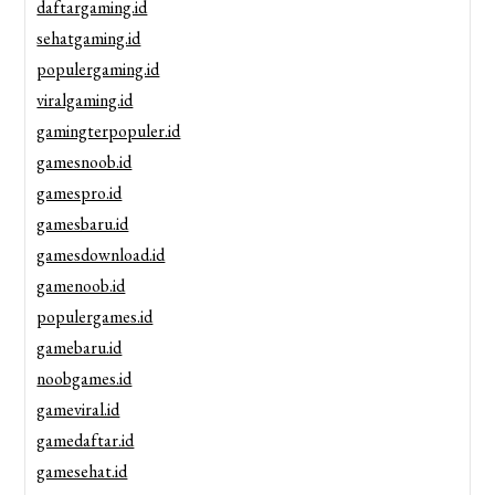
daftargaming.id
sehatgaming.id
populergaming.id
viralgaming.id
gamingterpopuler.id
gamesnoob.id
gamespro.id
gamesbaru.id
gamesdownload.id
gamenoob.id
populergames.id
gamebaru.id
noobgames.id
gameviral.id
gamedaftar.id
gamesehat.id