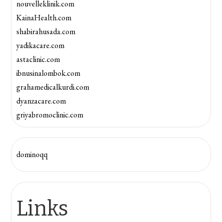
nouvelleklinik.com
KainaHealth.com
shabirahusada.com
yadikacare.com
astaclinic.com
ibnusinalombok.com
grahamedicalkurdi.com
dyanzacare.com
griyabromoclinic.com
dominoqq
Links