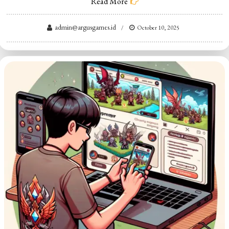
Read More
admin@argusgames.id
October 10, 2025