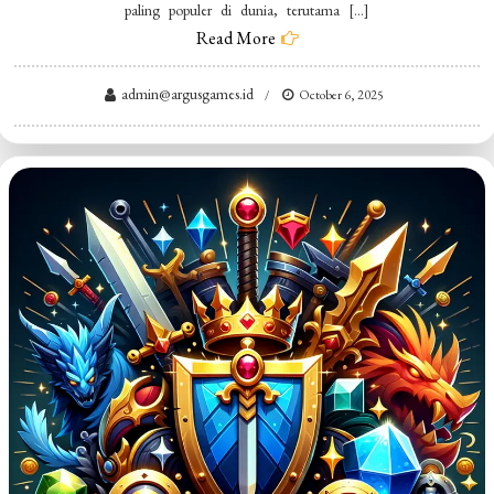
paling populer di dunia, terutama […]
Read More
admin@argusgames.id
October 6, 2025