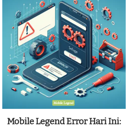
Mobile Legend
Mobile Legend Error Hari Ini: