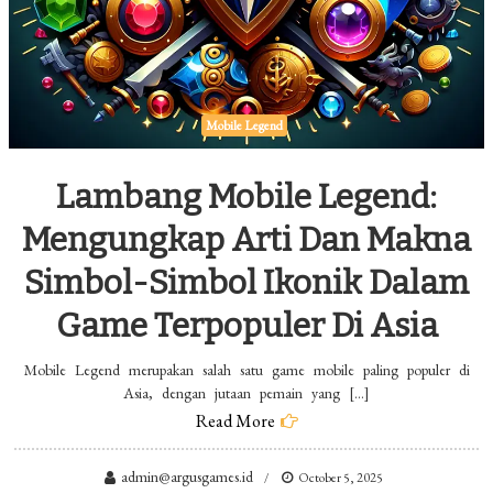
Mobile Legend
Lambang Mobile Legend:
Mengungkap Arti Dan Makna
Simbol-Simbol Ikonik Dalam
Game Terpopuler Di Asia
Mobile Legend merupakan salah satu game mobile paling populer di
Asia, dengan jutaan pemain yang […]
Read More
admin@argusgames.id
October 5, 2025