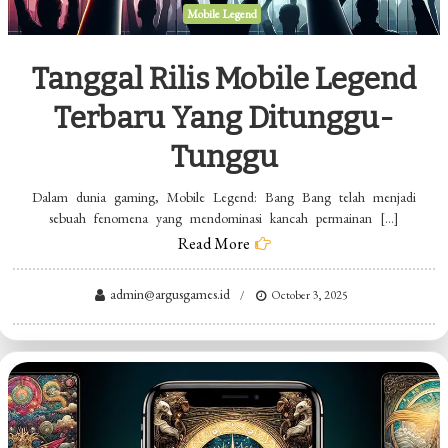
Mobile Legend
Tanggal Rilis Mobile Legend
Terbaru Yang Ditunggu-
Tunggu
Dalam dunia gaming, Mobile Legend: Bang Bang telah menjadi
sebuah fenomena yang mendominasi kancah permainan […]
Read More
admin@argusgames.id
October 3, 2025