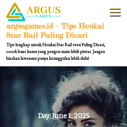
Skip
to
content
argusgames.id – Tips Honkai
Star Rail Paling Dicari
Tips lengkap untuk Honkai Star Rail versi Paling Dicari,
cocok buat kamu yang pengen main lebih pintar. Jangan
biarkan lawanmu punya keunggulan lebih dulu!
Day:
June 1, 2025