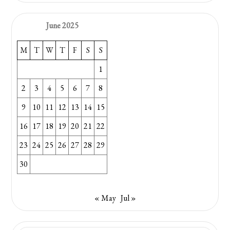
June 2025
M
T
W
T
F
S
S
1
2
3
4
5
6
7
8
9
10
11
12
13
14
15
16
17
18
19
20
21
22
23
24
25
26
27
28
29
30
« May
Jul »