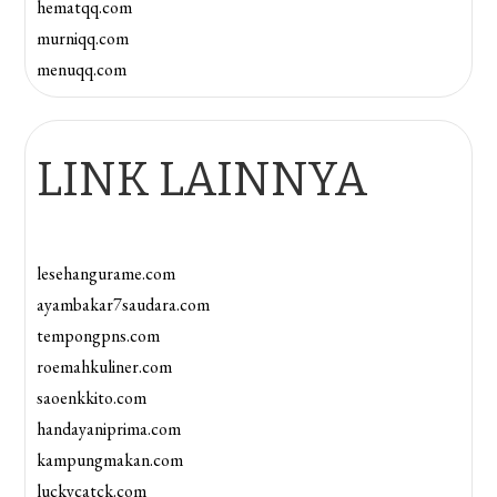
hematqq.com
murniqq.com
menuqq.com
LINK LAINNYA
lesehangurame.com
ayambakar7saudara.com
tempongpns.com
roemahkuliner.com
saoenkkito.com
handayaniprima.com
kampungmakan.com
luckycatck.com