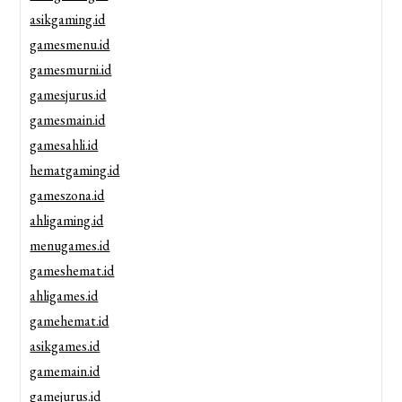
asikgaming.id
gamesmenu.id
gamesmurni.id
gamesjurus.id
gamesmain.id
gamesahli.id
hematgaming.id
gameszona.id
ahligaming.id
menugames.id
gameshemat.id
ahligames.id
gamehemat.id
asikgames.id
gamemain.id
gamejurus.id