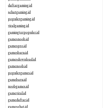
daftargaming.id
sehatgaming.id
populergaming.id
viralgaming.id
gamingterpopuler.id
gamesnoob.id
gamespro.id
gamesbaru.id
gamesdownload.id
gamenoob.id
populergames.id
gamebaru.id
noobgames.id
gameviral.id
gamedaftar.id
gamesehat.id